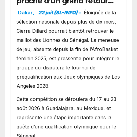
proche d’un grand retour
avec les Lionnes ?
Dakar
,
22 juil (SL-INFO) –
Éloignée de la
sélection nationale depuis plus de dix mois,
Cierra Dillard pourrait bientôt retrouver le
maillot des Lionnes du Sénégal. La meneuse
de jeu, absente depuis la fin de l’AfroBasket
féminin 2025, est pressentie pour intégrer le
groupe qui disputera le tournoi de
préqualification aux Jeux olympiques de Los
Angeles 2028.
Cette compétition se déroulera du 17 au 23
août 2026 à Guadalajara, au Mexique, et
représente une étape importante dans la
quête d’une qualification olympique pour le
Sénégal.