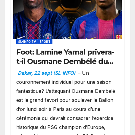
SL-INFO TV
SPORT
Foot: Lamine Yamal privera-
t-il Ousmane Dembélé du
Ballon d’or ?
Dakar, 22 sept (SL-INFO)
– Un
couronnement individuel pour une saison
fantastique? L’attaquant Ousmane Dembélé
est le grand favori pour soulever le Ballon
d’or lundi soir à Paris au cours d’une
cérémonie qui devrait consacrer l’exercice
historique du PSG champion d’Europe,