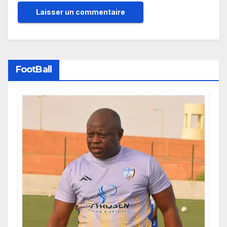
FootBall