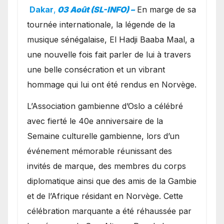
exceptionnel à Oslo en
Dakar
,
03 Août (SL-INFO) –
​En marge de sa
présence de la famille
tournée internationale, la légende de la
royale.
musique sénégalaise, El Hadji Baaba Maal, a
une nouvelle fois fait parler de lui à travers
une belle consécration et un vibrant
hommage qui lui ont été rendus en Norvège.
​L’Association gambienne d’Oslo a célébré
avec fierté le 40e anniversaire de la
Semaine culturelle gambienne, lors d’un
événement mémorable réunissant des
invités de marque, des membres du corps
diplomatique ainsi que des amis de la Gambie
et de l’Afrique résidant en Norvège. Cette
célébration marquante a été réhaussée par