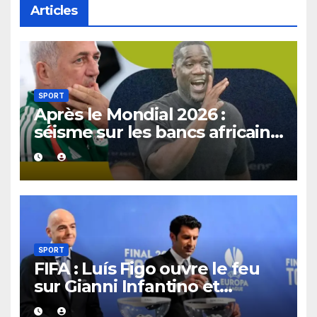
Articles
SPORT
Après le Mondial 2026 :
séisme sur les bancs africains,
7 sélectionneurs sur 10
quittent déjà leur poste.
SPORT
FIFA : Luís Figo ouvre le feu
sur Gianni Infantino et
réclame un nouveau patron à