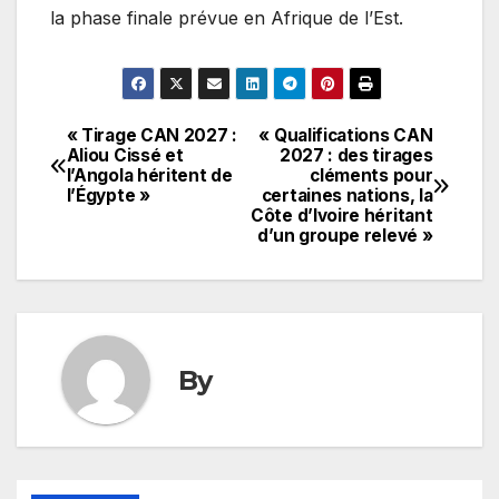
la phase finale prévue en Afrique de l’Est.
« Tirage CAN 2027 :
« Qualifications CAN
Navigation
Aliou Cissé et
2027 : des tirages
l’Angola héritent de
cléments pour
de
l’Égypte »
certaines nations, la
Côte d’Ivoire héritant
l’article
d’un groupe relevé »
By