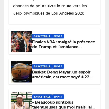
chances de poursuivre la route vers les
Jeux olympiques de Los Angeles 2028.
BASKETBALL
SPORT
Finales NBA : malgré la présence
de Trump et l’ambiance
électrique du Garden,
Wembanyama fait taire New
York
BASKETBALL
SPORT
Basket: Deng Mayar, un espoir
américain, est mort noyé à 22
ans
BASKETBALL
SPORT
« Beaucoup sont plus
talentueuses que moi, mais j’ai