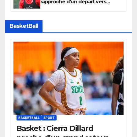
rapproche d’un départ vers
l’Arabie Saoudite
BasketBall
BASKETBALL
SPORT
Basket : Cierra Dillard