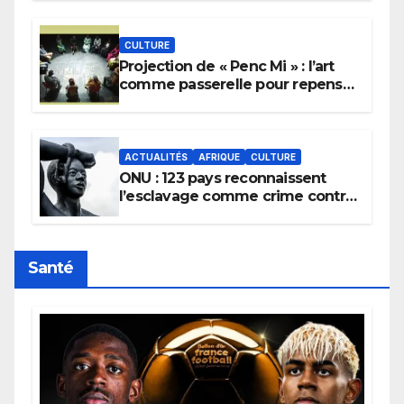
pluie.
CULTURE
Projection de « Penc Mi » : l’art
comme passerelle pour repenser
la transmission des savoirs
africains.
ACTUALITÉS
AFRIQUE
CULTURE
ONU : 123 pays reconnaissent
l’esclavage comme crime contre
l’humanité, la France toujours en
retard sur le Code noi
Santé