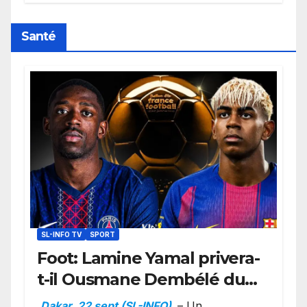
retard sur le Code noi
Santé
SL-INFO TV
SPORT
Foot: Lamine Yamal privera-
t-il Ousmane Dembélé du
Ballon d’or ?
Dakar, 22 sept (SL-INFO)
– Un