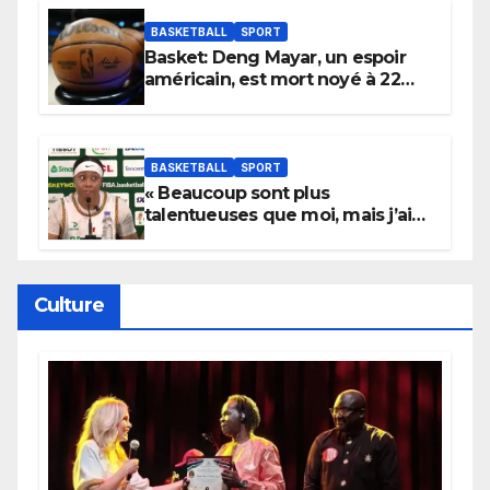
York
BASKETBALL
SPORT
Basket: Deng Mayar, un espoir
américain, est mort noyé à 22
ans
BASKETBALL
SPORT
« Beaucoup sont plus
talentueuses que moi, mais j’ai
persévéré » : le message fort de
Cierra Dillard
Culture