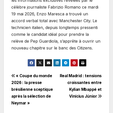
les informations exclusives révélées par le
célèbre journaliste Fabrizio Romano ce mardi
19 mai 2026, Enzo Maresca a trouvé un
accord verbal total avec Manchester City. Le
technicien italien, depuis longtemps pressenti
comme le candidat idéal pour prendre la
relève de Pep Guardiola, s’apprête à ouvrir un
nouveau chapitre sur le banc des Citizens.
Navigation
« Coupe du monde
Real Madrid : tensions
2026 : la presse
croissantes entre
de
brésilienne sceptique
Kylian Mbappé et
l’article
après la sélection de
Vinícius Júnior
Neymar »