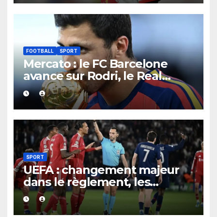
FOOTBALL
SPORT
Mercato : le FC Barcelone
avance sur Rodri, le Real
Madrid recule dans la course
SPORT
UEFA : changement majeur
dans le règlement, les
suspensions pour cartons
jaunes vont connaître une