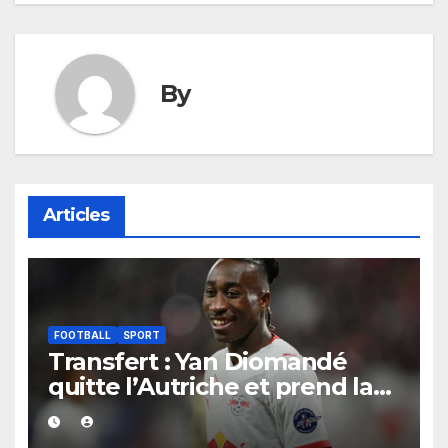
By
Articles
FOOTBALL
SPORT
Transfert : Yan Diomandé
quitte l’Autriche et prend la
direction de Madrid