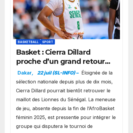
BASKETBALL
SPORT
Basket : Cierra Dillard
proche d’un grand retour
avec les Lionnes ?
Dakar
,
22 juil (SL-INFO) –
Éloignée de la
sélection nationale depuis plus de dix mois,
Cierra Dillard pourrait bientôt retrouver le
maillot des Lionnes du Sénégal. La meneuse
de jeu, absente depuis la fin de l’AfroBasket
féminin 2025, est pressentie pour intégrer le
groupe qui disputera le tournoi de