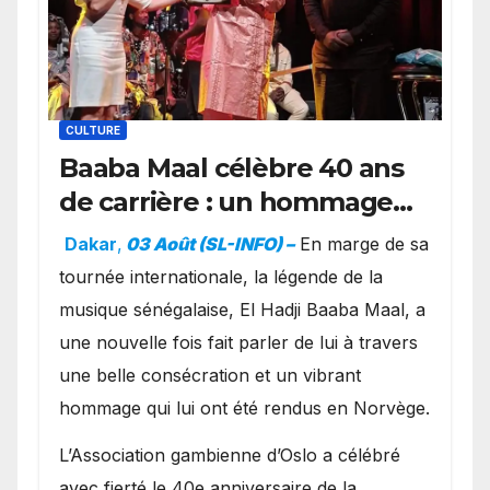
CULTURE
Baaba Maal célèbre 40 ans
de carrière : un hommage
exceptionnel à Oslo en
Dakar
,
03 Août (SL-INFO) –
​En marge de sa
présence de la famille
tournée internationale, la légende de la
royale.
musique sénégalaise, El Hadji Baaba Maal, a
une nouvelle fois fait parler de lui à travers
une belle consécration et un vibrant
hommage qui lui ont été rendus en Norvège.
​L’Association gambienne d’Oslo a célébré
avec fierté le 40e anniversaire de la