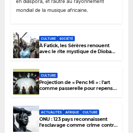
en diaspora, et l’autre au rayonnement
mondial de la musique africaine.
CULTURE
SOCIÉTÉ
À Fatick, les Sérères renouent
avec le rite mystique de Diobaye
pour implorer le retour de la
pluie.
CULTURE
Projection de « Penc Mi » : l’art
comme passerelle pour repenser
la transmission des savoirs
africains.
ACTUALITÉS
AFRIQUE
CULTURE
ONU : 123 pays reconnaissent
l’esclavage comme crime contre
l’humanité, la France toujours en