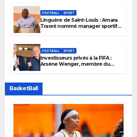
FOOTBALL
SPORT
Linguère de Saint-Louis : Amara
Traoré nommé manager sportif
et entraîneur de l’équipe
FOOTBALL
SPORT
Investisseurs privés à la FIFA :
Arsène Wenger, membre du
cabinet d’Infantino, brise le
silence
BasketBall