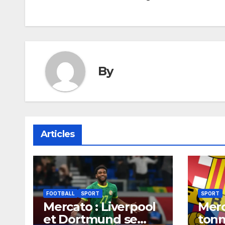
de
l’article
By
Articles
FOOTBALL
SPORT
SPORT
Mercato : Liverpool
Merc
et Dortmund se
tonn