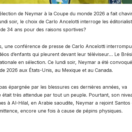
sélection de Neymar à la Coupe du monde 2026 a fait chavi
di soir, le choix de Carlo Ancelotti interroge les éditorialis
ar de 34 ans pour des raisons sportives?
ars, une conférence de presse de Carlo Ancelotti interromp
déos d’enfants qui pleurent devant leur téléviseur… Le Brési
nationale en sélection. Ce lundi soir, Neymar a été convoqu
nde 2026 aux États-Unis, au Mexique et au Canada.
 pas épargnée par les blessures ces dernières années, va
 était très attendue par tout un peuple. Pourtant, son nive
es à Al-Hilal, en Arabie saoudite, Neymar a rejoint Santos
ermittence, encore une fois à cause de pépins physiques.