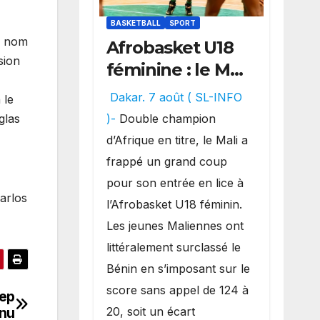
BASKETBALL
SPORT
on nom
Afrobasket U18
sion
féminine : le Mali
réalise un
Dakar. 7 août ( SL-INFO
 le
véritable festival
glas
)-
Double champion
offensif et
d’Afrique en titre, le Mali a
inflige une
frappé un grand coup
lourde défaite
pour son entrée en lice à
arlos
au Bénin.
l’Afrobasket U18 féminin.
Les jeunes Maliennes ont
littéralement surclassé le
Bénin en s’imposant sur le
score sans appel de 124 à
Pep
nnu
20, soit un écart