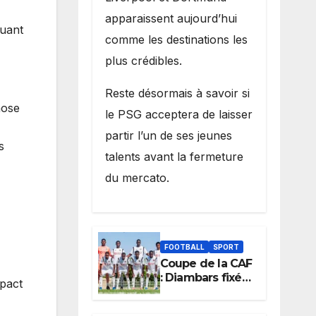
apparaissent aujourd’hui
quant
comme les destinations les
plus crédibles.
Reste désormais à savoir si
hose
le PSG acceptera de laisser
partir l’un de ses jeunes
s
talents avant la fermeture
du mercato.
FOOTBALL
SPORT
Coupe de la CAF
: Diambars fixé
mpact
sur son destin
africain, l’ES