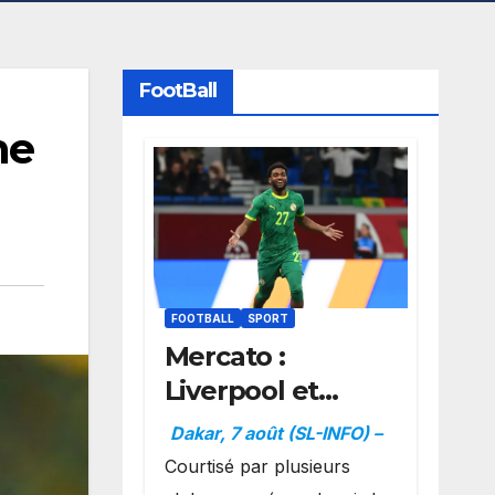
FootBall
ne
FOOTBALL
SPORT
Mercato :
Liverpool et
Dortmund se
Dakar, 7 août (SL-INFO) –
positionnent en
Courtisé par plusieurs
favoris pour