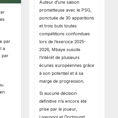
Auteur d’une saison
prometteuse avec le PSG,
rer
ponctuée de 30 apparitions
tes
et trois buts toutes
compétitions confondues
ue par
lors de l’exercice 2025-
l a
2026, Mbaye suscite
é par
l’intérêt de plusieurs
écuries européennes grâce
à son potentiel et à sa
marge de progression.
au
 en
Si aucune décision
définitive n’a encore été
prise par le joueur,
Liverpool et Dortmund