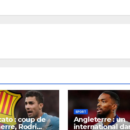
SPORT
ato : coup de
Angleterre : un
erre, Rodri
international da