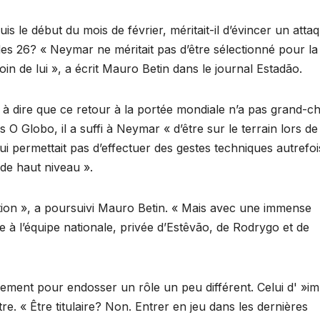
is le début du mois de février, méritait-il d’évincer un atta
des 26? « Neymar ne méritait pas d’être sélectionné pour la
n de lui », a écrit Mauro Betin dans le journal Estadão.
nt à dire que ce retour à la portée mondiale n’a pas grand-c
O Globo, il a suffi à Neymar « d’être sur le terrain lors de
i permettait pas d’effectuer des gestes techniques autrefoi
 de haut niveau ».
iction », a poursuivi Mauro Betin. « Mais avec une immense
 à l’équipe nationale, privée d’Estêvão, de Rodrygo et de
ement pour endosser un rôle un peu différent. Celui d' »i
e. « Être titulaire? Non. Entrer en jeu dans les dernières