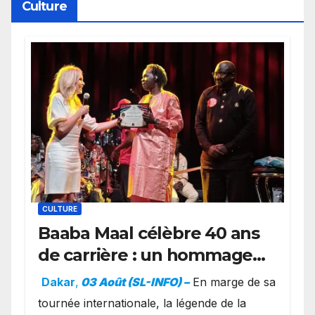
Culture
CULTURE
Baaba Maal célèbre 40 ans
de carrière : un hommage
exceptionnel à Oslo en
Dakar
,
03 Août (SL-INFO) –
​En marge de sa
présence de la famille
tournée internationale, la légende de la