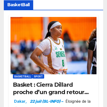
BasketBall
BASKETBALL
SPORT
Basket : Cierra Dillard
proche d’un grand retour
avec les Lionnes ?
Dakar
,
22 juil (SL-INFO) –
Éloignée de la