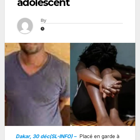
adolescent
By
Dakar, 30 déc(SL-INFO) –
Placé en garde à