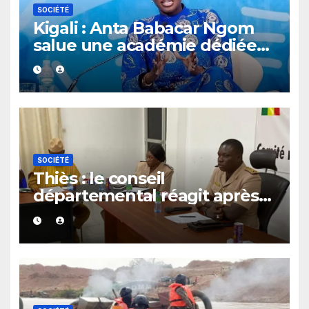
SOCIÉTÉ
Kigali : Anta Babacar Ngom
salue une académie dédiée
au leadership politique des
femmes africaines
SOCIÉTÉ
Thiès : le conseil
départemental réagit après
le rappel à l’ordre du
gouverneur