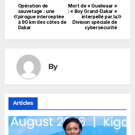
Opération de
Mort de « Guelwaar »
Navigation
sauvetage : une
: « Boy Grand-Dakar »
pirogue interceptée
interpellé par la
de
à 90 km des côtes de
Division spéciale de
Dakar
cybersécurité
l’article
By
Articles