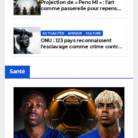
Projection de « Penc Mi » : l’art
comme passerelle pour repenser
la transmission des savoirs
africains.
ACTUALITÉS
AFRIQUE
CULTURE
ONU : 123 pays reconnaissent
l’esclavage comme crime contre
l’humanité, la France toujours en
retard sur le Code noi
Santé