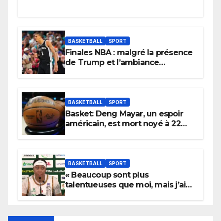
BASKETBALL
SPORT
Finales NBA : malgré la présence
de Trump et l’ambiance
électrique du Garden,
Wembanyama fait taire New
York
BASKETBALL
SPORT
Basket: Deng Mayar, un espoir
américain, est mort noyé à 22
ans
BASKETBALL
SPORT
« Beaucoup sont plus
talentueuses que moi, mais j’ai
persévéré » : le message fort de
Cierra Dillard