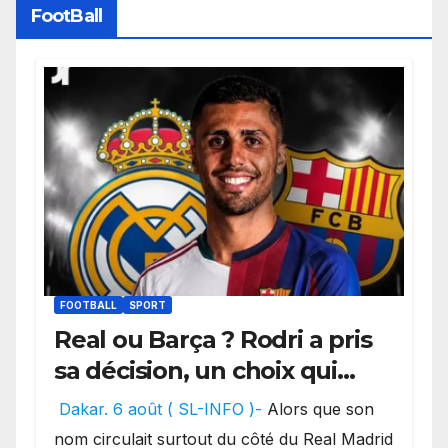
FootBall
FOOTBALL
SPORT
Real ou Barça ? Rodri a pris
sa décision, un choix qui
pourrait faire grand bruit
Dakar. 6 août ( SL-INFO )-
Alors que son
sur le marché des
nom circulait surtout du côté du Real Madrid