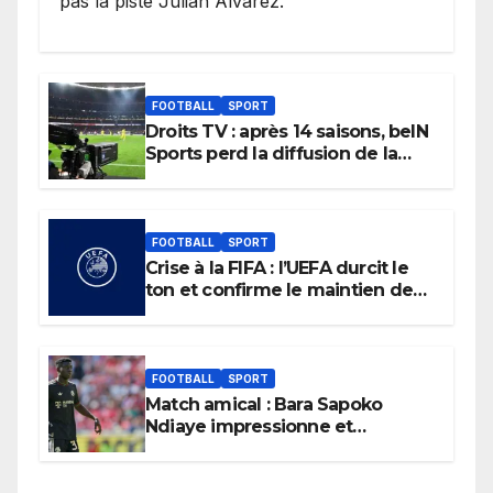
pas la piste Julian Alvarez.
FOOTBALL
SPORT
Droits TV : après 14 saisons, beIN
Sports perd la diffusion de la
Liga
FOOTBALL
SPORT
Crise à la FIFA : l’UEFA durcit le
ton et confirme le maintien de
son boycott des Coupes du
monde.
FOOTBALL
SPORT
Match amical : Bara Sapoko
Ndiaye impressionne et
confirme son potentiel avec le
Bayern Munich