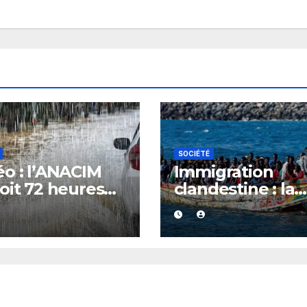
SOCIÉTÉ
o : l’ANACIM
Immigration
oit 72 heures
clandestine : la
luies et
Gambie devient
ages sur
nouveau point 
ieurs régions
départ de la rou
énégal
atlantique, le
Sénégal et
l’Espagne en ale