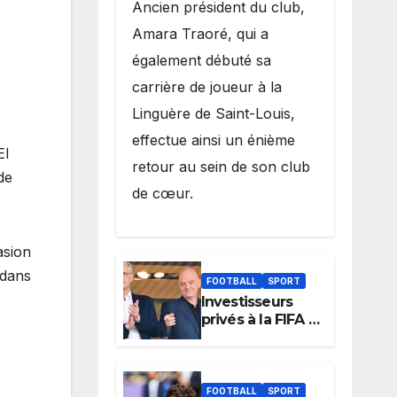
Ancien président du club,
Amara Traoré, qui a
également débuté sa
carrière de joueur à la
Linguère de Saint-Louis,
effectue ainsi un énième
El
retour au sein de son club
de
de cœur.
asion
 dans
FOOTBALL
SPORT
Investisseurs
privés à la FIFA :
Arsène Wenger,
membre du
cabinet
d’Infantino, brise
FOOTBALL
SPORT