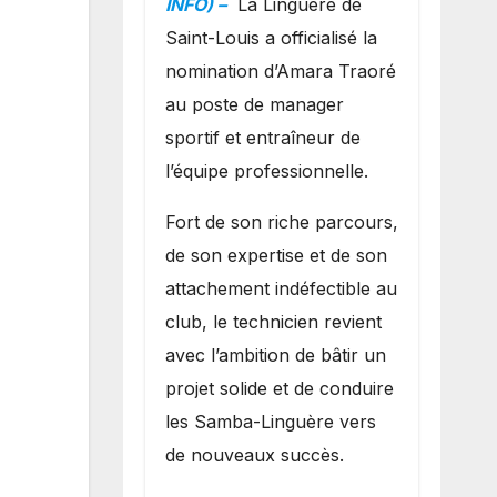
INFO) –
La Linguère de
manager sportif
Saint-Louis a officialisé la
et entraîneur de
nomination d’Amara Traoré
l’équipe
au poste de manager
sportif et entraîneur de
l’équipe professionnelle.
Fort de son riche parcours,
de son expertise et de son
attachement indéfectible au
club, le technicien revient
avec l’ambition de bâtir un
projet solide et de conduire
les Samba-Linguère vers
de nouveaux succès.