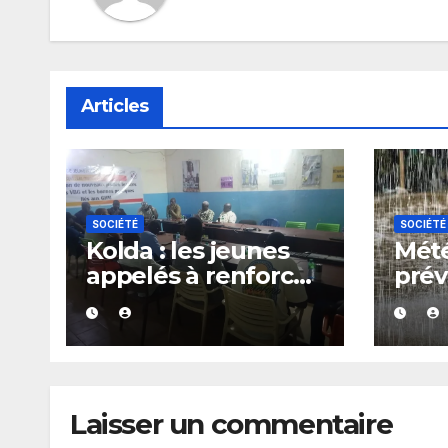
Articles
SOCIÉTÉ
SOCIÉTÉ
Kolda : les jeunes
Mété
appelés à renforcer
prév
les actions
de p
communautaires
d’or
pendant les
plus
vacances
du S
Laisser un commentaire