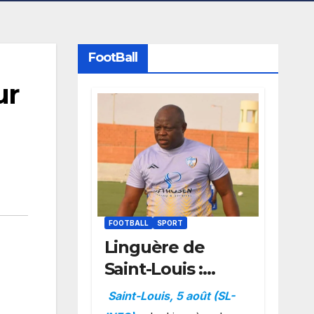
FootBall
ur
FOOTBALL
SPORT
Linguère de
Saint-Louis :
Amara Traoré
Saint-Louis, 5 août (SL-
nommé