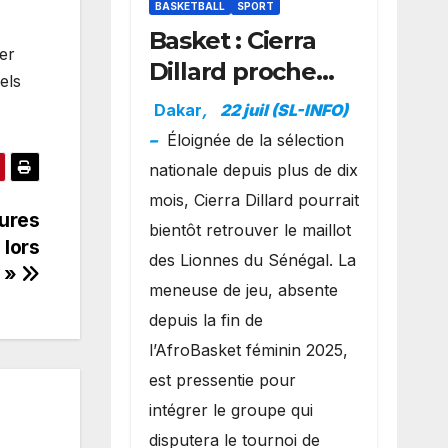
BASKETBALL
SPORT
Basket : Cierra
cer
Dillard proche
els
d’un grand
Dakar
,
22 juil (SL-INFO)
retour avec les
–
Éloignée de la sélection
Lionnes ?
nationale depuis plus de dix
mois, Cierra Dillard pourrait
sures
bientôt retrouver le maillot
 lors
des Lionnes du Sénégal. La
n »
meneuse de jeu, absente
depuis la fin de
l’AfroBasket féminin 2025,
est pressentie pour
intégrer le groupe qui
disputera le tournoi de