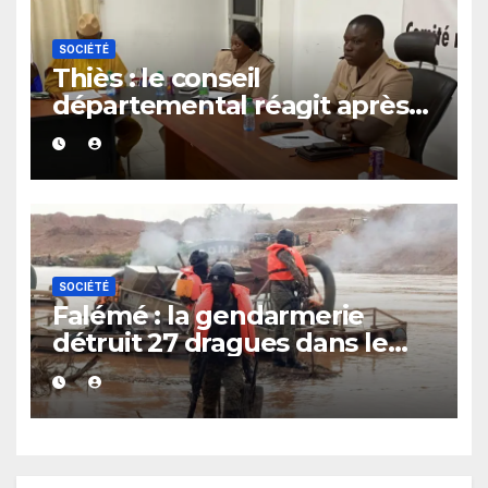
SOCIÉTÉ
Thiès : le conseil
départemental réagit après
le rappel à l’ordre du
gouverneur
SOCIÉTÉ
Falémé : la gendarmerie
détruit 27 dragues dans le
cadre de la lutte contre
l’exploitation illégale