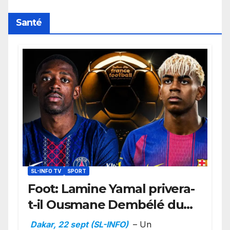
retard sur le Code noi
Santé
SL-INFO TV
SPORT
Foot: Lamine Yamal privera-
t-il Ousmane Dembélé du
Ballon d’or ?
Dakar, 22 sept (SL-INFO)
– Un