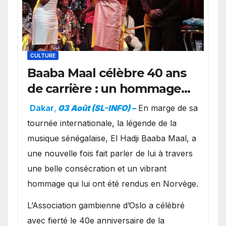
CULTURE
Baaba Maal célèbre 40 ans
de carrière : un hommage
exceptionnel à Oslo en
Dakar
,
03 Août (SL-INFO) –
​En marge de sa
présence de la famille
tournée internationale, la légende de la
royale.
musique sénégalaise, El Hadji Baaba Maal, a
une nouvelle fois fait parler de lui à travers
une belle consécration et un vibrant
hommage qui lui ont été rendus en Norvège.
​L’Association gambienne d’Oslo a célébré
avec fierté le 40e anniversaire de la