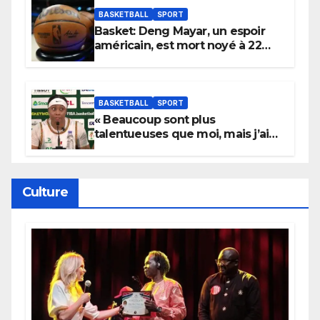
BASKETBALL
SPORT
Basket: Deng Mayar, un espoir
américain, est mort noyé à 22
ans
BASKETBALL
SPORT
« Beaucoup sont plus
talentueuses que moi, mais j’ai
persévéré » : le message fort de
Cierra Dillard
Culture