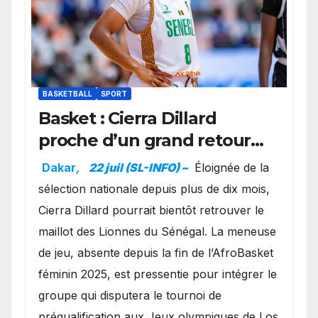
BASKETBALL
SPORT
Basket : Cierra Dillard
proche d’un grand retour
avec les Lionnes ?
Dakar
,
22 juil (SL-INFO) –
Éloignée de la
sélection nationale depuis plus de dix mois,
Cierra Dillard pourrait bientôt retrouver le
maillot des Lionnes du Sénégal. La meneuse
de jeu, absente depuis la fin de l’AfroBasket
féminin 2025, est pressentie pour intégrer le
groupe qui disputera le tournoi de
préqualification aux Jeux olympiques de Los