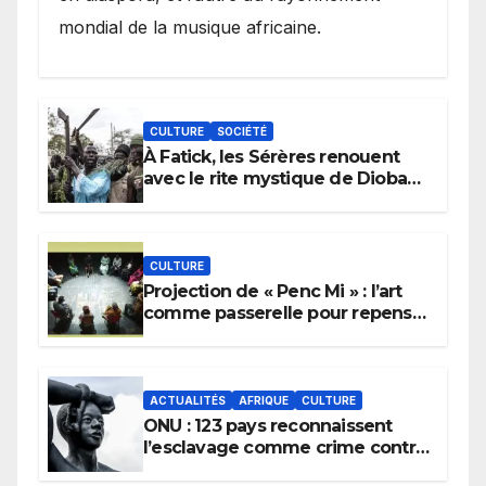
mondial de la musique africaine.
CULTURE
SOCIÉTÉ
À Fatick, les Sérères renouent
avec le rite mystique de Diobaye
pour implorer le retour de la
pluie.
CULTURE
Projection de « Penc Mi » : l’art
comme passerelle pour repenser
la transmission des savoirs
africains.
ACTUALITÉS
AFRIQUE
CULTURE
ONU : 123 pays reconnaissent
l’esclavage comme crime contre
l’humanité, la France toujours en