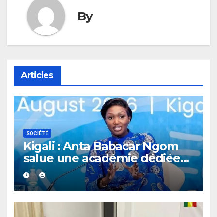
By
Articles
SOCIÉTÉ
Kigali : Anta Babacar Ngom
salue une académie dédiée
au leadership politique des
femmes africaines