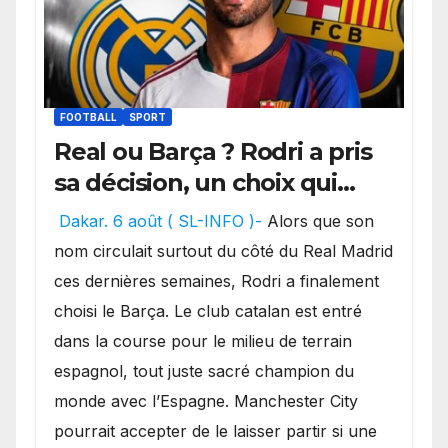
FOOTBALL
SPORT
Real ou Barça ? Rodri a pris
sa décision, un choix qui
pourrait faire grand bruit
Dakar. 6 août ( SL-INFO )-
Alors que son
sur le marché des
nom circulait surtout du côté du Real Madrid
transferts.
ces dernières semaines, Rodri a finalement
choisi le Barça. Le club catalan est entré
dans la course pour le milieu de terrain
espagnol, tout juste sacré champion du
monde avec l’Espagne. Manchester City
pourrait accepter de le laisser partir si une