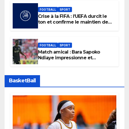
FOOTBALL
SPORT
Crise à la FIFA : l’UEFA durcit le
ton et confirme le maintien de
son boycott des Coupes du
monde.
FOOTBALL
SPORT
Match amical : Bara Sapoko
Ndiaye impressionne et
confirme son potentiel avec le
Bayern Munich
BasketBall