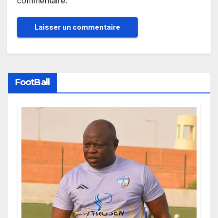
commentaire.
FootBall