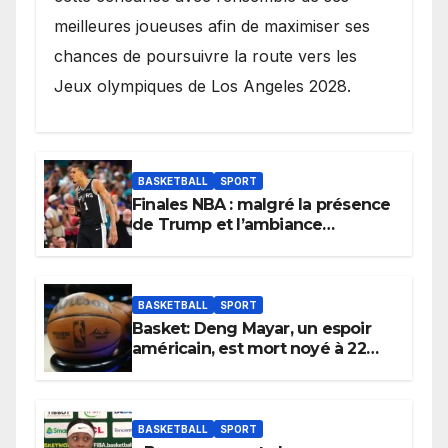
meilleures joueuses afin de maximiser ses
chances de poursuivre la route vers les
Jeux olympiques de Los Angeles 2028.
BASKETBALL
SPORT
Finales NBA : malgré la présence
de Trump et l’ambiance
électrique du Garden,
Wembanyama fait taire New
York
BASKETBALL
SPORT
Basket: Deng Mayar, un espoir
américain, est mort noyé à 22
ans
BASKETBALL
SPORT