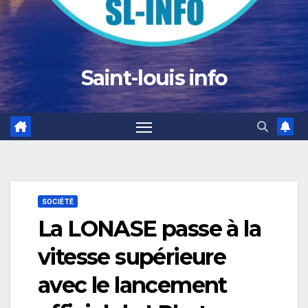
Saint-louis info
SOCIÉTÉ
La LONASE passe à la
vitesse supérieure
avec le lancement