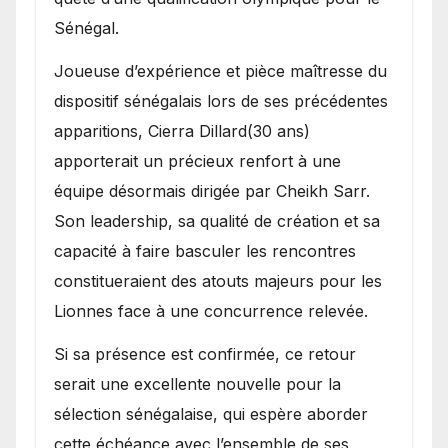
Sénégal.
Joueuse d’expérience et pièce maîtresse du
dispositif sénégalais lors de ses précédentes
apparitions, Cierra Dillard(30 ans)
apporterait un précieux renfort à une
équipe désormais dirigée par Cheikh Sarr.
Son leadership, sa qualité de création et sa
capacité à faire basculer les rencontres
constitueraient des atouts majeurs pour les
Lionnes face à une concurrence relevée.
Si sa présence est confirmée, ce retour
serait une excellente nouvelle pour la
sélection sénégalaise, qui espère aborder
cette échéance avec l’ensemble de ses