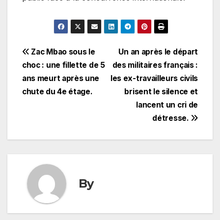
Navigation
Zac Mbao sous le
Un an après le départ
choc : une fillette de 5
des militaires français :
de
ans meurt après une
les ex-travailleurs civils
l’article
chute du 4e étage.
brisent le silence et
lancent un cri de
détresse.
By