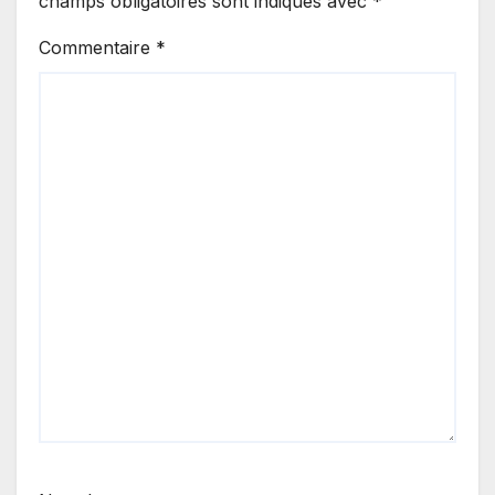
champs obligatoires sont indiqués avec
*
Commentaire
*