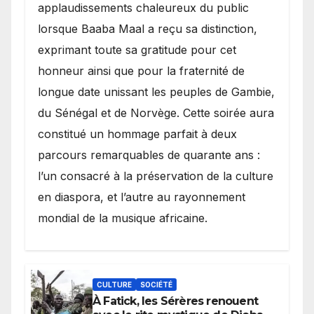
applaudissements chaleureux du public
lorsque Baaba Maal a reçu sa distinction,
exprimant toute sa gratitude pour cet
honneur ainsi que pour la fraternité de
longue date unissant les peuples de Gambie,
du Sénégal et de Norvège. Cette soirée aura
constitué un hommage parfait à deux
parcours remarquables de quarante ans :
l’un consacré à la préservation de la culture
en diaspora, et l’autre au rayonnement
mondial de la musique africaine.
CULTURE
SOCIÉTÉ
À Fatick, les Sérères renouent