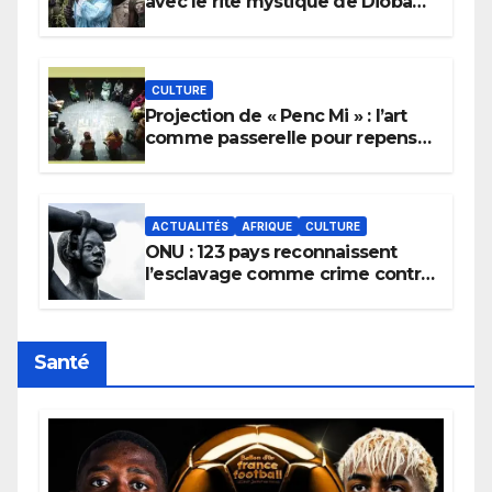
avec le rite mystique de Diobaye
pour implorer le retour de la
pluie.
CULTURE
Projection de « Penc Mi » : l’art
comme passerelle pour repenser
la transmission des savoirs
africains.
ACTUALITÉS
AFRIQUE
CULTURE
ONU : 123 pays reconnaissent
l’esclavage comme crime contre
l’humanité, la France toujours en
retard sur le Code noi
Santé