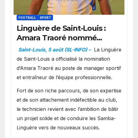
FOOTBALL
SPORT
Linguère de Saint-Louis :
Amara Traoré nommé
manager sportif et
Saint-Louis, 5 août (SL-INFO) –
La Linguère
entraîneur de l’équipe
de Saint-Louis a officialisé la nomination
d’Amara Traoré au poste de manager sportif
et entraîneur de l’équipe professionnelle.
Fort de son riche parcours, de son expertise
et de son attachement indéfectible au club,
le technicien revient avec l’ambition de bâtir
un projet solide et de conduire les Samba-
Linguère vers de nouveaux succès.