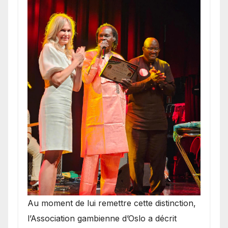
​Au moment de lui remettre cette distinction,
l’Association gambienne d’Oslo a décrit