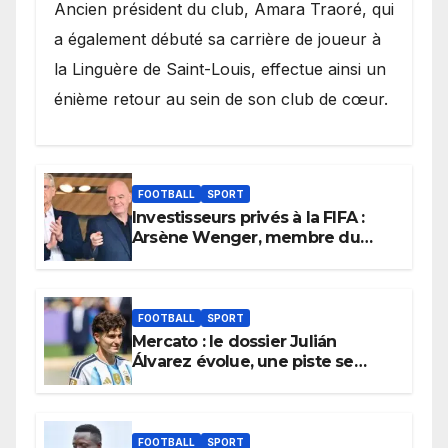
Ancien président du club, Amara Traoré, qui
a également débuté sa carrière de joueur à
la Linguère de Saint-Louis, effectue ainsi un
énième retour au sein de son club de cœur.
FOOTBALL
SPORT
Investisseurs privés à la FIFA :
Arsène Wenger, membre du
cabinet d’Infantino, brise le
silence
FOOTBALL
SPORT
Mercato : le dossier Julián
Álvarez évolue, une piste se
referme définitivement
FOOTBALL
SPORT