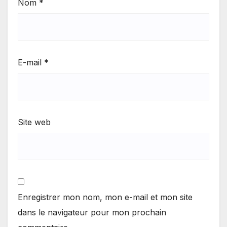
Nom
*
E-mail
*
Site web
Enregistrer mon nom, mon e-mail et mon site
dans le navigateur pour mon prochain