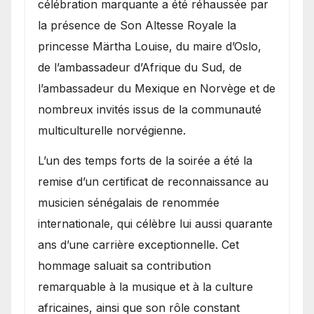
célébration marquante a été réhaussée par
la présence de Son Altesse Royale la
princesse Märtha Louise, du maire d’Oslo,
de l’ambassadeur d’Afrique du Sud, de
l’ambassadeur du Mexique en Norvège et de
nombreux invités issus de la communauté
multiculturelle norvégienne.
​L’un des temps forts de la soirée a été la
remise d’un certificat de reconnaissance au
musicien sénégalais de renommée
internationale, qui célèbre lui aussi quarante
ans d’une carrière exceptionnelle. Cet
hommage saluait sa contribution
remarquable à la musique et à la culture
africaines, ainsi que son rôle constant