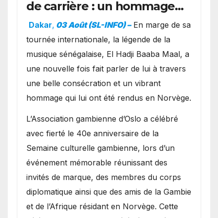
de carrière : un hommage
exceptionnel à Oslo en
Dakar
,
03 Août (SL-INFO) –
​En marge de sa
présence de la famille
tournée internationale, la légende de la
royale.
musique sénégalaise, El Hadji Baaba Maal, a
une nouvelle fois fait parler de lui à travers
une belle consécration et un vibrant
hommage qui lui ont été rendus en Norvège.
​L’Association gambienne d’Oslo a célébré
avec fierté le 40e anniversaire de la
Semaine culturelle gambienne, lors d’un
événement mémorable réunissant des
invités de marque, des membres du corps
diplomatique ainsi que des amis de la Gambie
et de l’Afrique résidant en Norvège. Cette