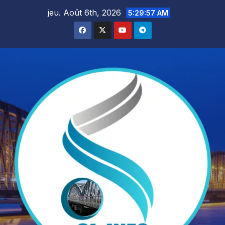
Skip
jeu. Août 6th, 2026
5:29:58 AM
to
content