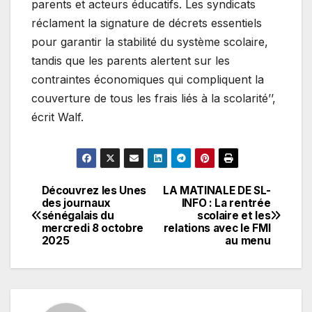
parents et acteurs éducatifs. Les syndicats
réclament la signature de décrets essentiels
pour garantir la stabilité du système scolaire,
tandis que les parents alertent sur les
contraintes économiques qui compliquent la
couverture de tous les frais liés à la scolarité’’,
écrit Walf.
Découvrez les Unes
LA MATINALE DE SL-
Navigation
des journaux
INFO : La rentrée
sénégalais du
scolaire et les
de
mercredi 8 octobre
relations avec le FMI
2025
au menu
l’article