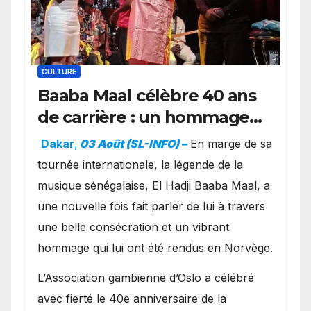
CULTURE
Baaba Maal célèbre 40 ans
de carrière : un hommage
exceptionnel à Oslo en
Dakar
,
03 Août (SL-INFO) –
​En marge de sa
présence de la famille
tournée internationale, la légende de la
royale.
musique sénégalaise, El Hadji Baaba Maal, a
une nouvelle fois fait parler de lui à travers
une belle consécration et un vibrant
hommage qui lui ont été rendus en Norvège.
​L’Association gambienne d’Oslo a célébré
avec fierté le 40e anniversaire de la