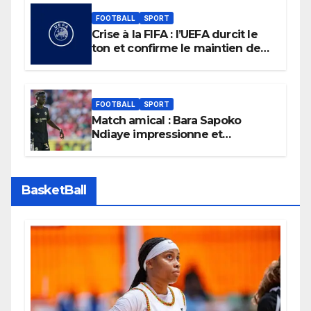
FOOTBALL
SPORT
Crise à la FIFA : l’UEFA durcit le
ton et confirme le maintien de
son boycott des Coupes du
monde.
FOOTBALL
SPORT
Match amical : Bara Sapoko
Ndiaye impressionne et
confirme son potentiel avec le
Bayern Munich
BasketBall