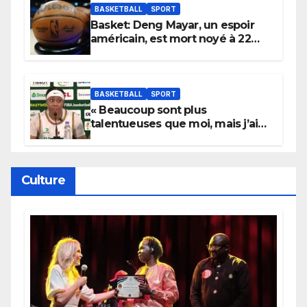
BASKETBALL
SPORT
Basket: Deng Mayar, un espoir
américain, est mort noyé à 22
ans
BASKETBALL
SPORT
« Beaucoup sont plus
talentueuses que moi, mais j’ai
persévéré » : le message fort de
Cierra Dillard
Culture