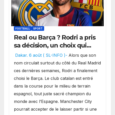
FOOTBALL
SPORT
Real ou Barça ? Rodri a pris
sa décision, un choix qui
pourrait faire grand bruit
Dakar. 6 août ( SL-INFO )-
Alors que son
sur le marché des
nom circulait surtout du côté du Real Madrid
transferts.
ces dernières semaines, Rodri a finalement
choisi le Barça. Le club catalan est entré
dans la course pour le milieu de terrain
espagnol, tout juste sacré champion du
monde avec l’Espagne. Manchester City
pourrait accepter de le laisser partir si une