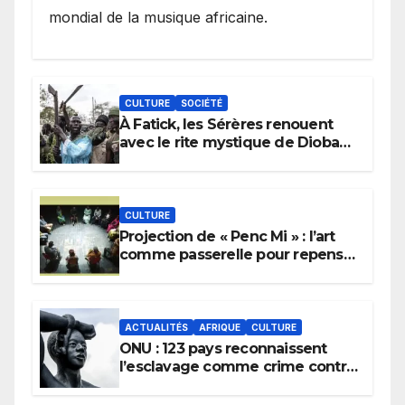
mondial de la musique africaine.
CULTURE
SOCIÉTÉ
À Fatick, les Sérères renouent
avec le rite mystique de Diobaye
pour implorer le retour de la
pluie.
CULTURE
Projection de « Penc Mi » : l’art
comme passerelle pour repenser
la transmission des savoirs
africains.
ACTUALITÉS
AFRIQUE
CULTURE
ONU : 123 pays reconnaissent
l’esclavage comme crime contre
l’humanité, la France toujours en
retard sur le Code noi