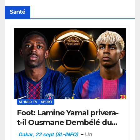
Santé
SL-INFO TV
SPORT
Foot: Lamine Yamal privera-
t-il Ousmane Dembélé du
Ballon d’or ?
Dakar, 22 sept (SL-INFO)
– Un