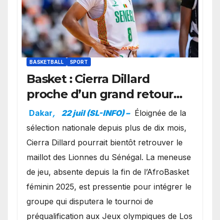
BASKETBALL
SPORT
Basket : Cierra Dillard
proche d’un grand retour
avec les Lionnes ?
Dakar
,
22 juil (SL-INFO) –
Éloignée de la
sélection nationale depuis plus de dix mois,
Cierra Dillard pourrait bientôt retrouver le
maillot des Lionnes du Sénégal. La meneuse
de jeu, absente depuis la fin de l’AfroBasket
féminin 2025, est pressentie pour intégrer le
groupe qui disputera le tournoi de
préqualification aux Jeux olympiques de Los