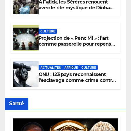
À Fatick, les Sérères renouent
avec le rite mystique de Diobaye
pour implorer le retour de la
pluie.
CULTURE
Projection de « Penc Mi » : l’art
comme passerelle pour repenser
la transmission des savoirs
africains.
ACTUALITÉS
AFRIQUE
CULTURE
ONU : 123 pays reconnaissent
l’esclavage comme crime contre
l’humanité, la France toujours en
retard sur le Code noi
Santé