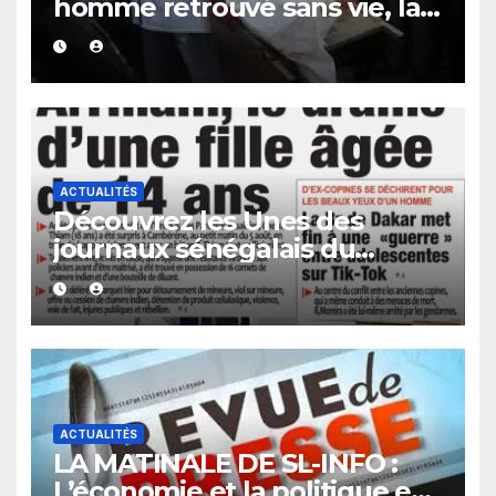
homme retrouvé sans vie, la
présence de traces de sang
alimente les premières
investigations.
ACTUALITÉS
Découvrez les Unes des
journaux sénégalais du
vendredi 07 août 2026
ACTUALITÉS
LA MATINALE DE SL-INFO :
L’économie et la politique en