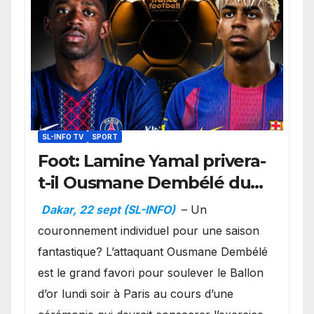
SL-INFO TV
SPORT
Foot: Lamine Yamal privera-
t-il Ousmane Dembélé du
Ballon d’or ?
Dakar, 22 sept (SL-INFO)
– Un
couronnement individuel pour une saison
fantastique? L’attaquant Ousmane Dembélé
est le grand favori pour soulever le Ballon
d’or lundi soir à Paris au cours d’une