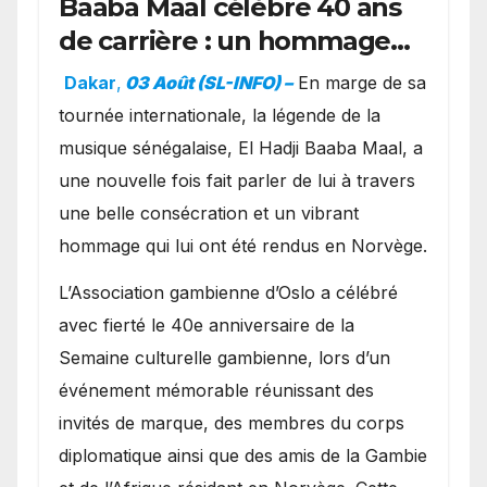
Baaba Maal célèbre 40 ans
de carrière : un hommage
exceptionnel à Oslo en
Dakar
,
03 Août (SL-INFO) –
​En marge de sa
présence de la famille
tournée internationale, la légende de la
royale.
musique sénégalaise, El Hadji Baaba Maal, a
une nouvelle fois fait parler de lui à travers
une belle consécration et un vibrant
hommage qui lui ont été rendus en Norvège.
​L’Association gambienne d’Oslo a célébré
avec fierté le 40e anniversaire de la
Semaine culturelle gambienne, lors d’un
événement mémorable réunissant des
invités de marque, des membres du corps
diplomatique ainsi que des amis de la Gambie