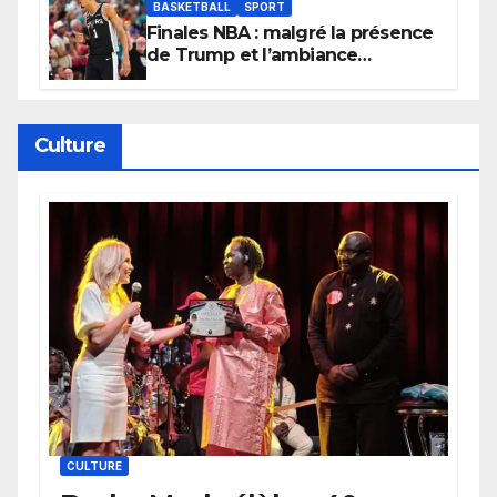
BASKETBALL
SPORT
Finales NBA : malgré la présence
de Trump et l’ambiance
électrique du Garden,
Wembanyama fait taire New
York
Culture
CULTURE