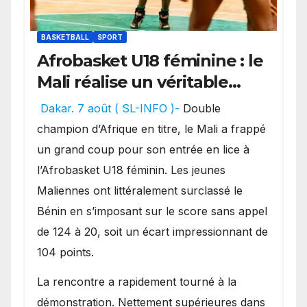
BASKETBALL
SPORT
Afrobasket U18 féminine : le
Mali réalise un véritable
festival offensif et inflige
Dakar. 7 août ( SL-INFO )-
Double
une lourde défaite au
champion d’Afrique en titre, le Mali a frappé
Bénin.
un grand coup pour son entrée en lice à
l’Afrobasket U18 féminin. Les jeunes
Maliennes ont littéralement surclassé le
Bénin en s’imposant sur le score sans appel
de 124 à 20, soit un écart impressionnant de
104 points.
La rencontre a rapidement tourné à la
démonstration. Nettement supérieures dans