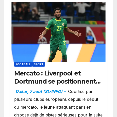
FOOTBALL
SPORT
Mercato : Liverpool et
Dortmund se positionnent
en favoris pour recruter
Dakar, 7 août (SL-INFO) –
Courtisé par
Ibrahim Mbaye
plusieurs clubs européens depuis le début
du mercato, le jeune attaquant parisien
dispose déjà de pistes sérieuses pour la suite