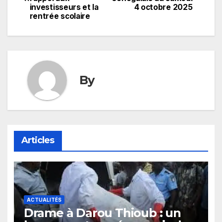
de
investisseurs et la
4 octobre 2025
rentrée scolaire
l’article
By
Articles
ACTUALITÉS
Drame à Darou Thioub : un