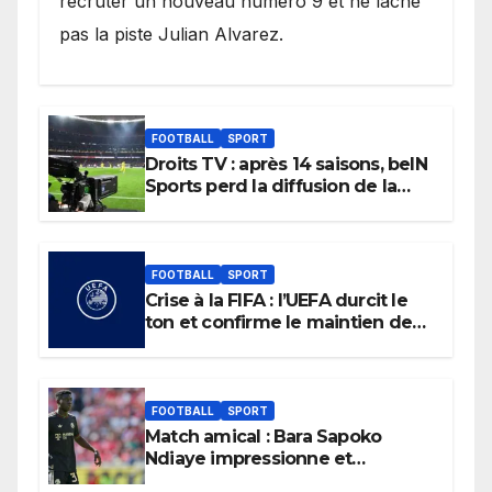
recruter un nouveau numéro 9 et ne lâche
pas la piste Julian Alvarez.
FOOTBALL
SPORT
Droits TV : après 14 saisons, beIN
Sports perd la diffusion de la
Liga
FOOTBALL
SPORT
Crise à la FIFA : l’UEFA durcit le
ton et confirme le maintien de
son boycott des Coupes du
monde.
FOOTBALL
SPORT
Match amical : Bara Sapoko
Ndiaye impressionne et
confirme son potentiel avec le