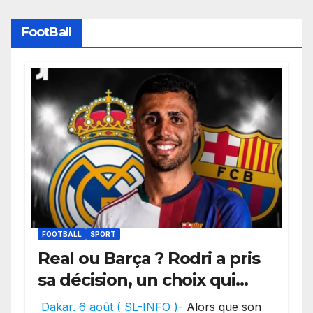
FootBall
FOOTBALL
SPORT
Real ou Barça ? Rodri a pris
sa décision, un choix qui
pourrait faire grand bruit
Dakar. 6 août ( SL-INFO )-
Alors que son