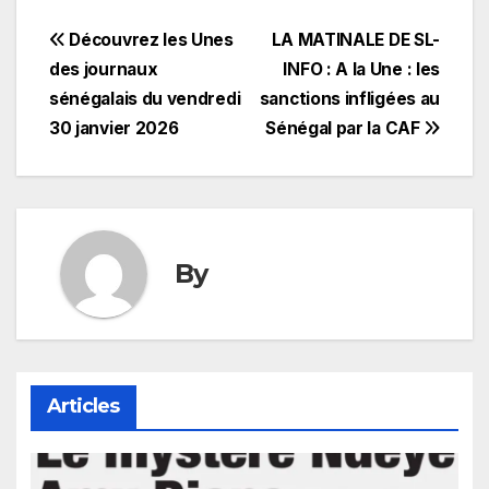
Navigation
Découvrez les Unes
LA MATINALE DE SL-
des journaux
INFO : A la Une : les
de
sénégalais du vendredi
sanctions infligées au
l’article
30 janvier 2026
Sénégal par la CAF
By
Articles