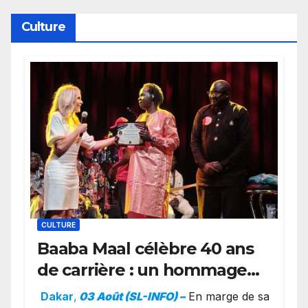
Culture
CULTURE
Baaba Maal célèbre 40 ans
de carrière : un hommage
exceptionnel à Oslo en
Dakar
,
03 Août (SL-INFO) –
​En marge de sa