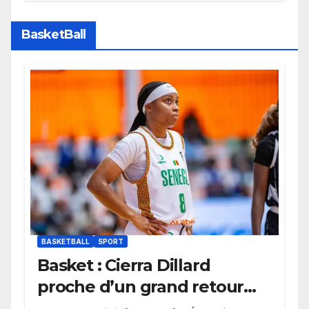
Bayern Munich
BasketBall
BASKETBALL
SPORT
Basket : Cierra Dillard
proche d’un grand retour
avec les Lionnes ?