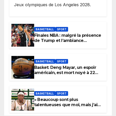
Jeux olympiques de Los Angeles 2028.
BASKETBALL
SPORT
Finales NBA : malgré la présence
de Trump et l’ambiance
électrique du Garden,
Wembanyama fait taire New
York
BASKETBALL
SPORT
Basket: Deng Mayar, un espoir
américain, est mort noyé à 22
ans
BASKETBALL
SPORT
« Beaucoup sont plus
talentueuses que moi, mais j’ai
persévéré » : le message fort de
Cierra Dillard