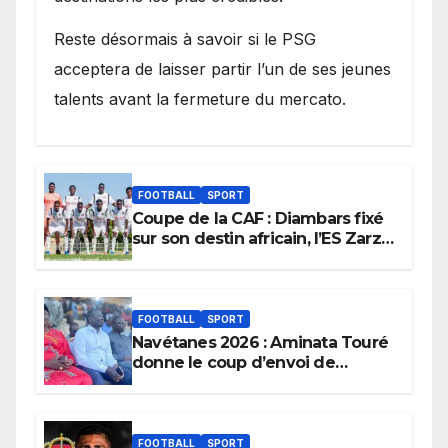
Reste désormais à savoir si le PSG
acceptera de laisser partir l’un de ses jeunes
talents avant la fermeture du mercato.
FOOTBALL
SPORT
Coupe de la CAF : Diambars fixé
sur son destin africain, l’ES Zarzis
sera son premier obstacle.
FOOTBALL
SPORT
Navétanes 2026 : Aminata Touré
donne le coup d’envoi de
l’initiative « Zéro Violence »
depuis sa ville natale pour
promouvoir des compétitions
apaisées.
FOOTBALL
SPORT