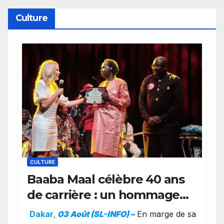
York
Culture
CULTURE
Baaba Maal célèbre 40 ans
de carrière : un hommage
exceptionnel à Oslo en
Dakar
,
03 Août (SL-INFO) –
​En marge de sa