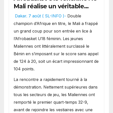
Mali réalise un véritable
festival offensif et inflige
Dakar. 7 août ( SL-INFO )-
Double
une lourde défaite au
champion d’Afrique en titre, le Mali a frappé
Bénin.
un grand coup pour son entrée en lice à
l’Afrobasket U18 féminin. Les jeunes
Maliennes ont littéralement surclassé le
Bénin en s’imposant sur le score sans appel
de 124 à 20, soit un écart impressionnant de
104 points.
La rencontre a rapidement tourné à la
démonstration. Nettement supérieures dans
tous les secteurs de jeu, les Maliennes ont
remporté le premier quart-temps 32-9,
avant de rejoindre les vestiaires avec une