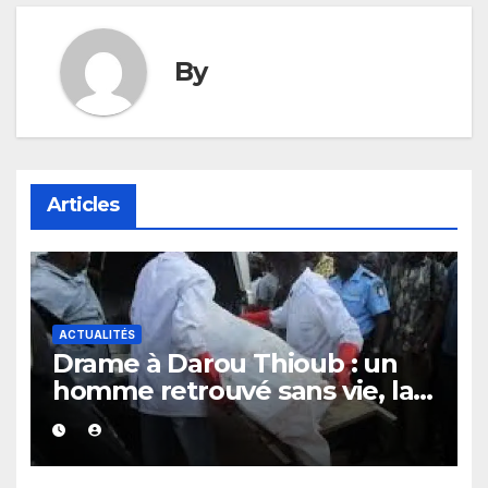
By
Articles
ACTUALITÉS
Drame à Darou Thioub : un
homme retrouvé sans vie, la
présence de traces de sang
alimente les premières
investigations.