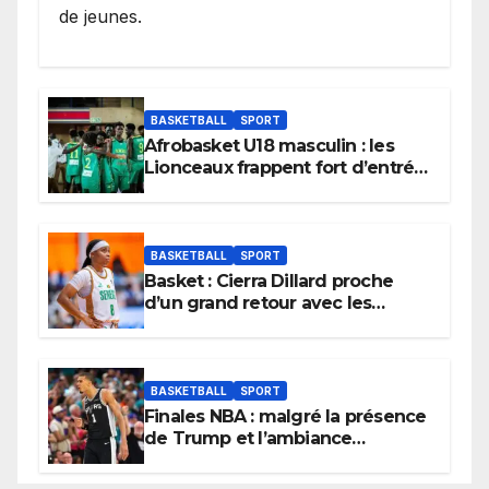
de jeunes.
BASKETBALL
SPORT
Afrobasket U18 masculin : les
Lionceaux frappent fort d’entrée
et lancent idéalement leur
tournoi.
BASKETBALL
SPORT
Basket : Cierra Dillard proche
d’un grand retour avec les
Lionnes ?
BASKETBALL
SPORT
Finales NBA : malgré la présence
de Trump et l’ambiance
électrique du Garden,
Wembanyama fait taire New