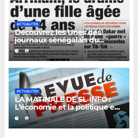
ACTUALITÉS
Découvrez les Unes des
journaux sénégalais du
vendredi 07 août 2026
ACTUALITÉS
LA MATINALE DE SL-INFO :
L’économie et la politique en
vedette