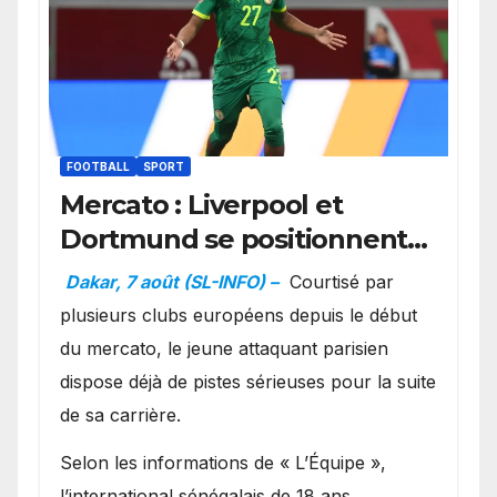
FOOTBALL
SPORT
Mercato : Liverpool et
Dortmund se positionnent
en favoris pour recruter
Dakar, 7 août (SL-INFO) –
Courtisé par
Ibrahim Mbaye
plusieurs clubs européens depuis le début
du mercato, le jeune attaquant parisien
dispose déjà de pistes sérieuses pour la suite
de sa carrière.
Selon les informations de « L’Équipe »,
l’international sénégalais de 18 ans