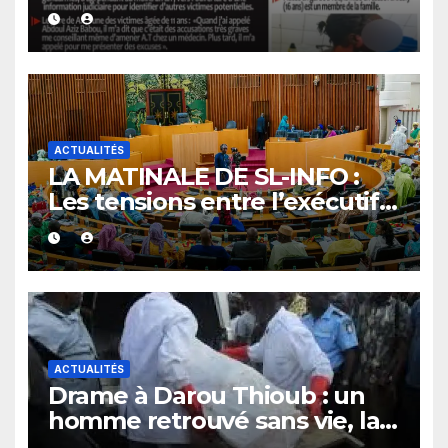
10 août 2026
ACTUALITÉS
LA MATINALE DE SL-INFO :
Les tensions entre l’exécutif
et le législatif au menu des
quotidiens
ACTUALITÉS
Drame à Darou Thioub : un
homme retrouvé sans vie, la
présence de traces de sang