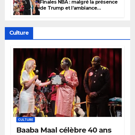
Finales NBA : malgré la présence
de Trump et l’ambiance
électrique du Garden,
Wembanyama fait taire New
York
Culture
CULTURE
Baaba Maal célèbre 40 ans