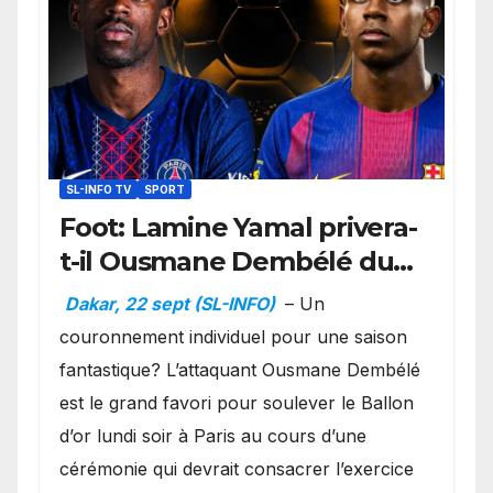
SL-INFO TV
SPORT
Foot: Lamine Yamal privera-
t-il Ousmane Dembélé du
Ballon d’or ?
Dakar, 22 sept (SL-INFO)
– Un
couronnement individuel pour une saison
fantastique? L’attaquant Ousmane Dembélé
est le grand favori pour soulever le Ballon
d’or lundi soir à Paris au cours d’une
cérémonie qui devrait consacrer l’exercice