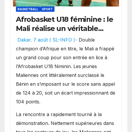
BASKETBALL
SPORT
Afrobasket U18 féminine : le
Mali réalise un véritable
festival offensif et inflige
Dakar. 7 août ( SL-INFO )-
Double
une lourde défaite au
champion d’Afrique en titre, le Mali a frappé
Bénin.
un grand coup pour son entrée en lice à
l’Afrobasket U18 féminin. Les jeunes
Maliennes ont littéralement surclassé le
Bénin en s’imposant sur le score sans appel
de 124 à 20, soit un écart impressionnant de
104 points.
La rencontre a rapidement tourné à la
démonstration. Nettement supérieures dans