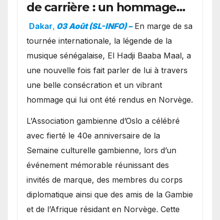
de carrière : un hommage
exceptionnel à Oslo en
Dakar
,
03 Août (SL-INFO) –
​En marge de sa
présence de la famille
tournée internationale, la légende de la
royale.
musique sénégalaise, El Hadji Baaba Maal, a
une nouvelle fois fait parler de lui à travers
une belle consécration et un vibrant
hommage qui lui ont été rendus en Norvège.
​L’Association gambienne d’Oslo a célébré
avec fierté le 40e anniversaire de la
Semaine culturelle gambienne, lors d’un
événement mémorable réunissant des
invités de marque, des membres du corps
diplomatique ainsi que des amis de la Gambie
et de l’Afrique résidant en Norvège. Cette