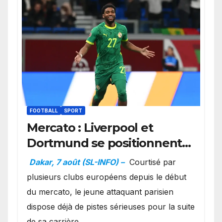
FOOTBALL
SPORT
Mercato : Liverpool et
Dortmund se positionnent
en favoris pour recruter
Dakar, 7 août (SL-INFO) –
Courtisé par
Ibrahim Mbaye
plusieurs clubs européens depuis le début
du mercato, le jeune attaquant parisien
dispose déjà de pistes sérieuses pour la suite
de sa carrière.