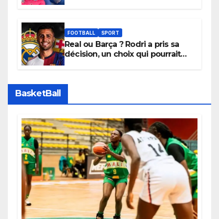
l’initiative « Zéro Violence »
depuis sa ville natale pour
promouvoir des compétitions
apaisées.
FOOTBALL
SPORT
Real ou Barça ? Rodri a pris sa
décision, un choix qui pourrait
faire grand bruit sur le marché
des transferts.
BasketBall