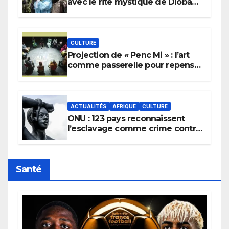
avec le rite mystique de Diobaye
pour implorer le retour de la
pluie.
CULTURE
Projection de « Penc Mi » : l’art
comme passerelle pour repenser
la transmission des savoirs
africains.
ACTUALITÉS
AFRIQUE
CULTURE
ONU : 123 pays reconnaissent
l’esclavage comme crime contre
l’humanité, la France toujours en
retard sur le Code noi
Santé