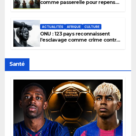
comme passerelle pour repenser
la transmission des savoirs
africains.
ACTUALITÉS
AFRIQUE
CULTURE
ONU : 123 pays reconnaissent
l’esclavage comme crime contre
l’humanité, la France toujours en
retard sur le Code noi
Santé