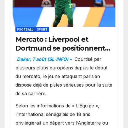
FOOTBALL
SPORT
Mercato : Liverpool et
Dortmund se positionnent
en favoris pour recruter
Dakar, 7 août (SL-INFO) –
Courtisé par
Ibrahim Mbaye
plusieurs clubs européens depuis le début
du mercato, le jeune attaquant parisien
dispose déjà de pistes sérieuses pour la suite
de sa carrière.
Selon les informations de « L’Équipe »,
l’international sénégalais de 18 ans
privilégierait un départ vers l’Angleterre ou