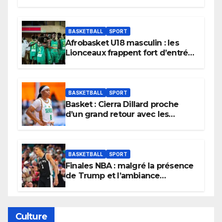
BASKETBALL
SPORT
Afrobasket U18 masculin : les
Lionceaux frappent fort d’entrée
et lancent idéalement leur
tournoi.
BASKETBALL
SPORT
Basket : Cierra Dillard proche
d’un grand retour avec les
Lionnes ?
BASKETBALL
SPORT
Finales NBA : malgré la présence
de Trump et l’ambiance
électrique du Garden,
Wembanyama fait taire New
York
Culture