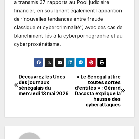
a transmis 37 rapports au Pool judiciaire
financier, en soulignant également l’apparition
de ‘’nouvelles tendances entre fraude
classique et cybercriminalité’’, avec des cas de
blanchiment liés à la cyberpornographie et au
cyberproxénétisme.
Découvrez les Unes
« Le Sénégal attire
Navigation
des journaux
toutes sortes
sénégalais du
d’entités » : Gérard
de
mercredi 13 mai 2026
Dacosta explique la
hausse des
l’article
cyberattaques