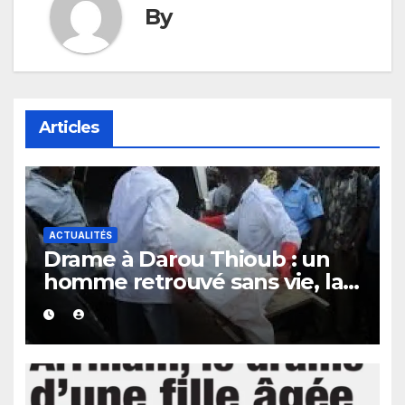
By
Articles
ACTUALITÉS
Drame à Darou Thioub : un
homme retrouvé sans vie, la
présence de traces de sang
alimente les premières
investigations.