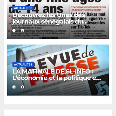
ACTUALITÉS
Découvrez les Unes des
journaux sénégalais du
vendredi 07 août 2026
ACTUALITÉS
LA MATINALE DE SL-INFO :
L’économie et la politique en
vedette