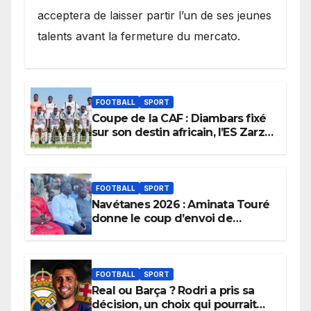
acceptera de laisser partir l’un de ses jeunes
talents avant la fermeture du mercato.
FOOTBALL
SPORT
Coupe de la CAF : Diambars fixé
sur son destin africain, l’ES Zarzis
sera son premier obstacle.
FOOTBALL
SPORT
Navétanes 2026 : Aminata Touré
donne le coup d’envoi de
l’initiative « Zéro Violence »
depuis sa ville natale pour
promouvoir des compétitions
apaisées.
FOOTBALL
SPORT
Real ou Barça ? Rodri a pris sa
décision, un choix qui pourrait