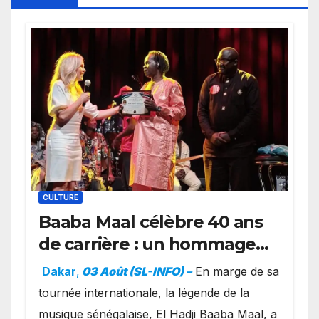
CULTURE
Baaba Maal célèbre 40 ans
de carrière : un hommage
exceptionnel à Oslo en
Dakar
,
03 Août (SL-INFO) –
​En marge de sa
présence de la famille
tournée internationale, la légende de la
royale.
musique sénégalaise, El Hadji Baaba Maal, a