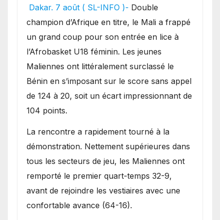
festival offensif et inflige
Dakar. 7 août ( SL-INFO )-
Double
une lourde défaite au
champion d’Afrique en titre, le Mali a frappé
Bénin.
un grand coup pour son entrée en lice à
l’Afrobasket U18 féminin. Les jeunes
Maliennes ont littéralement surclassé le
Bénin en s’imposant sur le score sans appel
de 124 à 20, soit un écart impressionnant de
104 points.
La rencontre a rapidement tourné à la
démonstration. Nettement supérieures dans
tous les secteurs de jeu, les Maliennes ont
remporté le premier quart-temps 32-9,
avant de rejoindre les vestiaires avec une
confortable avance (64-16).