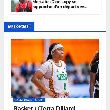
Mercato : Dion Lopy se
rapproche d’un départ vers
l’Arabie Saoudite
BasketBall
BASKETBALL
SPORT
Basket : Cierra Dillard