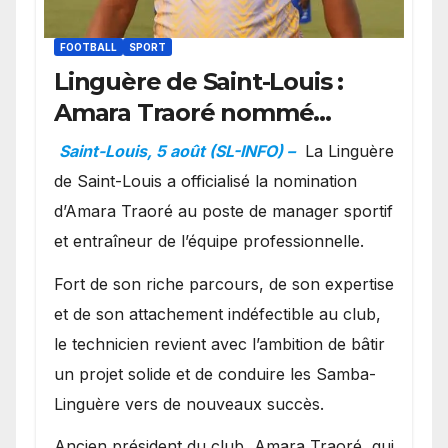
FOOTBALL
SPORT
Linguère de Saint-Louis :
Amara Traoré nommé
manager sportif et
Saint-Louis, 5 août (SL-INFO) –
La Linguère
entraîneur de l’équipe
de Saint-Louis a officialisé la nomination
d’Amara Traoré au poste de manager sportif
et entraîneur de l’équipe professionnelle.
Fort de son riche parcours, de son expertise
et de son attachement indéfectible au club,
le technicien revient avec l’ambition de bâtir
un projet solide et de conduire les Samba-
Linguère vers de nouveaux succès.
Ancien président du club, Amara Traoré, qui