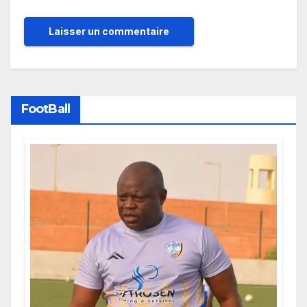
FootBall