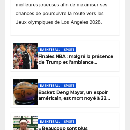
meilleures joueuses afin de maximiser ses
chances de poursuivre la route vers les
Jeux olympiques de Los Angeles 2028.
BASKETBALL
SPORT
Finales NBA : malgré la présence
de Trump et l’ambiance
électrique du Garden,
Wembanyama fait taire New
York
BASKETBALL
SPORT
Basket: Deng Mayar, un espoir
américain, est mort noyé à 22
ans
BASKETBALL
SPORT
« Beaucoup sont plus