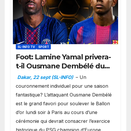
SL-INFO TV
SPORT
Foot: Lamine Yamal privera-
t-il Ousmane Dembélé du
Ballon d’or ?
Dakar, 22 sept (SL-INFO)
– Un
couronnement individuel pour une saison
fantastique? L’attaquant Ousmane Dembélé
est le grand favori pour soulever le Ballon
d’or lundi soir à Paris au cours d’une
cérémonie qui devrait consacrer l’exercice
historique du PSG champion d’Europe,