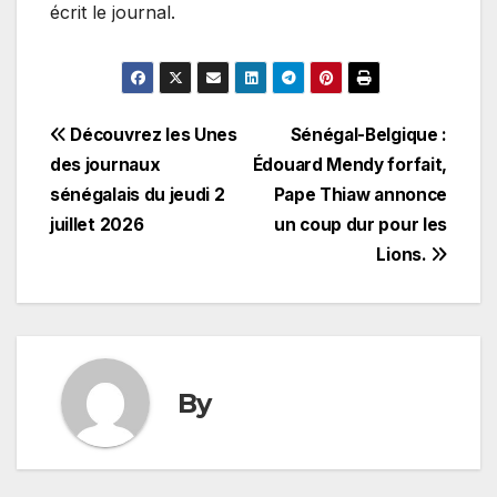
écrit le journal.
Navigation
Découvrez les Unes
Sénégal-Belgique :
des journaux
Édouard Mendy forfait,
de
sénégalais du jeudi 2
Pape Thiaw annonce
l’article
juillet 2026
un coup dur pour les
Lions.
By