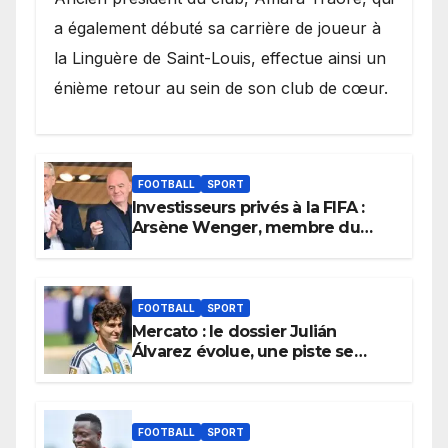
a également débuté sa carrière de joueur à
la Linguère de Saint-Louis, effectue ainsi un
énième retour au sein de son club de cœur.
FOOTBALL
SPORT
Investisseurs privés à la FIFA :
Arsène Wenger, membre du
cabinet d’Infantino, brise le
silence
FOOTBALL
SPORT
Mercato : le dossier Julián
Álvarez évolue, une piste se
referme définitivement
FOOTBALL
SPORT