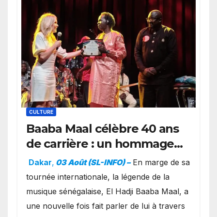
CULTURE
Baaba Maal célèbre 40 ans
de carrière : un hommage
exceptionnel à Oslo en
Dakar
,
03 Août (SL-INFO) –
​En marge de sa
présence de la famille
tournée internationale, la légende de la
royale.
musique sénégalaise, El Hadji Baaba Maal, a
une nouvelle fois fait parler de lui à travers