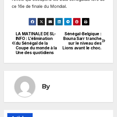
ce 16e de finale du Mondial.
LA MATINALE DE SL-
Sénégal-Belgique :
Navigation
INFO : L’élimination
Bouna Sarr tranche
du Sénégal de la
sur le niveau des
de
Coupe du monde à la
Lions avant le choc.
Une des quotidiens
l’article
By