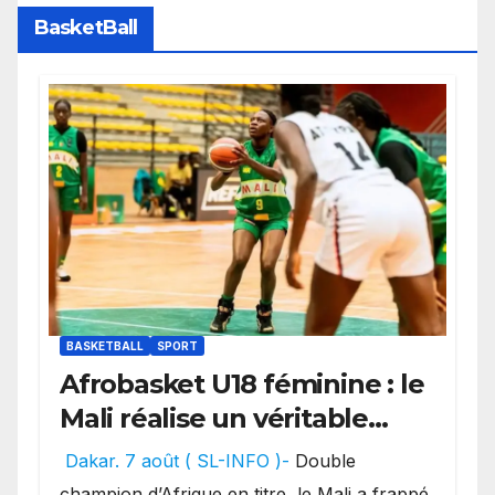
BasketBall
BASKETBALL
SPORT
Afrobasket U18 féminine : le
Mali réalise un véritable
festival offensif et inflige
Dakar. 7 août ( SL-INFO )-
Double
une lourde défaite au
champion d’Afrique en titre, le Mali a frappé