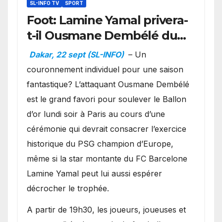
SL-INFO TV
SPORT
Foot: Lamine Yamal privera-
t-il Ousmane Dembélé du
Ballon d’or ?
Dakar, 22 sept (SL-INFO)
– Un
couronnement individuel pour une saison
fantastique? L’attaquant Ousmane Dembélé
est le grand favori pour soulever le Ballon
d’or lundi soir à Paris au cours d’une
cérémonie qui devrait consacrer l’exercice
historique du PSG champion d’Europe,
même si la star montante du FC Barcelone
Lamine Yamal peut lui aussi espérer
décrocher le trophée.
A partir de 19h30, les joueurs, joueuses et