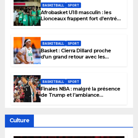
BASKETBALL
SPORT
Afrobasket U18 masculin : les
Lionceaux frappent fort d’entrée
et lancent idéalement leur
tournoi.
BASKETBALL
SPORT
Basket : Cierra Dillard proche
d’un grand retour avec les
Lionnes ?
BASKETBALL
SPORT
Finales NBA : malgré la présence
de Trump et l’ambiance
électrique du Garden,
Wembanyama fait taire New
York
Culture