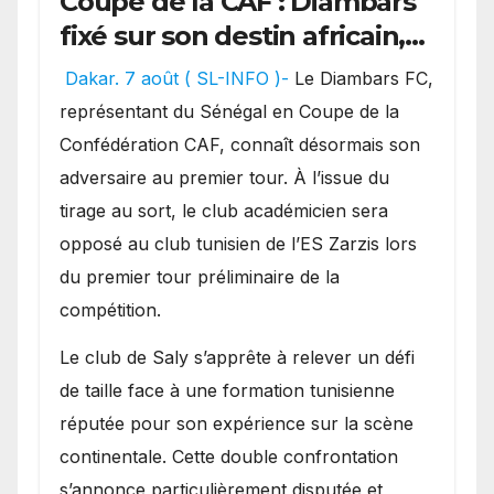
Coupe de la CAF : Diambars
fixé sur son destin africain,
l’ES Zarzis sera son premier
Dakar. 7 août ( SL-INFO )-
Le Diambars FC,
obstacle.
représentant du Sénégal en Coupe de la
Confédération CAF, connaît désormais son
adversaire au premier tour. À l’issue du
tirage au sort, le club académicien sera
opposé au club tunisien de l’ES Zarzis lors
du premier tour préliminaire de la
compétition.
Le club de Saly s’apprête à relever un défi
de taille face à une formation tunisienne
réputée pour son expérience sur la scène
continentale. Cette double confrontation
s’annonce particulièrement disputée et