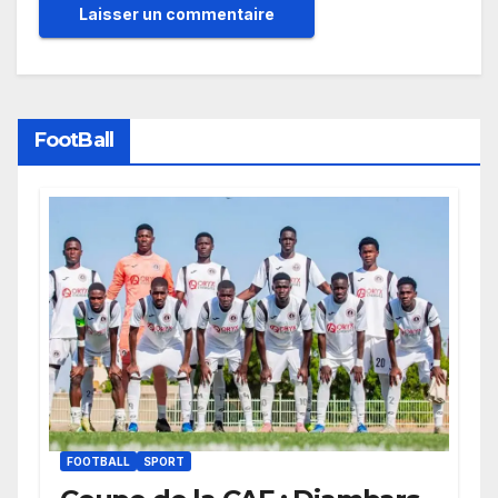
FootBall
FOOTBALL
SPORT