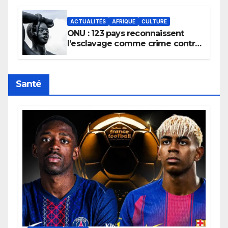
africains.
ACTUALITÉS
AFRIQUE
CULTURE
ONU : 123 pays reconnaissent
l’esclavage comme crime contre
l’humanité, la France toujours en
retard sur le Code noi
Santé