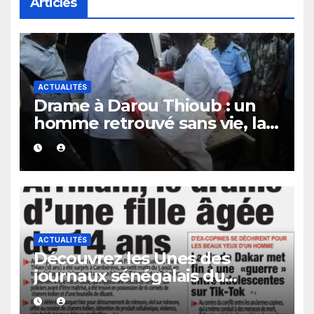
Articles
ACTUALITÉS
Drame à Darou Thioub : un
homme retrouvé sans vie, la
présence de traces de sang
alimente les premières
investigations.
ACTUALITÉS
Découvrez les Unes des
journaux sénégalais du
vendredi 07 août 2026