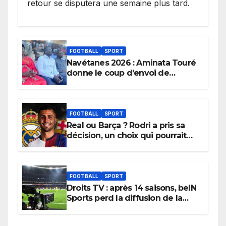
retour se disputera une semaine plus tard.
FOOTBALL
SPORT
Navétanes 2026 : Aminata Touré
donne le coup d’envoi de
l’initiative « Zéro Violence »
depuis sa ville natale pour
promouvoir des compétitions
apaisées.
FOOTBALL
SPORT
Real ou Barça ? Rodri a pris sa
décision, un choix qui pourrait
faire grand bruit sur le marché
des transferts.
FOOTBALL
SPORT
Droits TV : après 14 saisons, beIN
Sports perd la diffusion de la
Liga