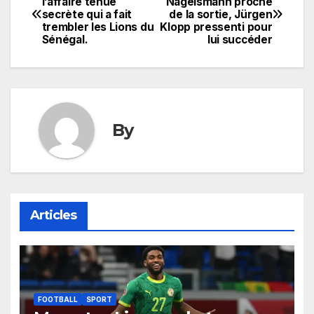
l’affaire tenue
Nagelsmann proche
secrète qui a fait
de la sortie, Jürgen
de
trembler les Lions du
Klopp pressenti pour
Sénégal.
lui succéder
l’article
By
Articles
FOOTBALL
SPORT