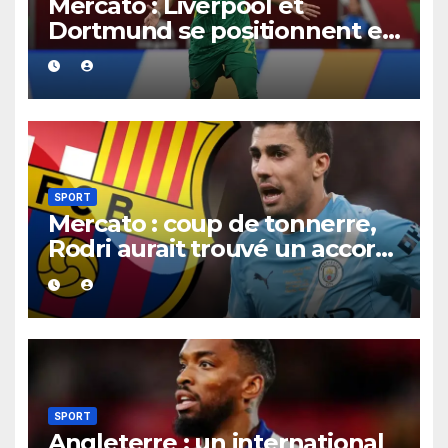
Mercato : Liverpool et
Dortmund se positionnent en
favoris pour recruter Ibrahim
Mbaye
SPORT
Mercato : coup de tonnerre,
Rodri aurait trouvé un accord
XXL avec le Barça pour un
contrat jusqu’en 2030.
SPORT
Angleterre : un international