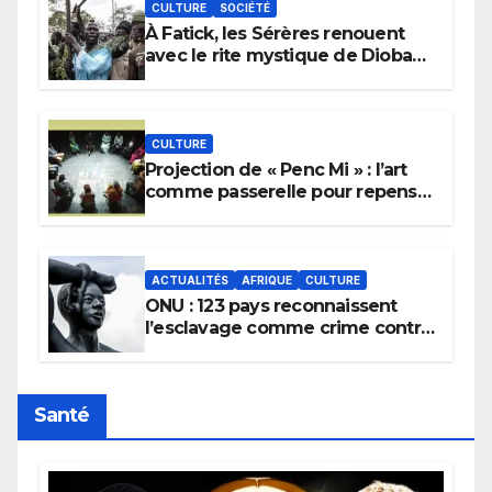
CULTURE
SOCIÉTÉ
À Fatick, les Sérères renouent
avec le rite mystique de Diobaye
pour implorer le retour de la
pluie.
CULTURE
Projection de « Penc Mi » : l’art
comme passerelle pour repenser
la transmission des savoirs
africains.
ACTUALITÉS
AFRIQUE
CULTURE
ONU : 123 pays reconnaissent
l’esclavage comme crime contre
l’humanité, la France toujours en
retard sur le Code noi
Santé