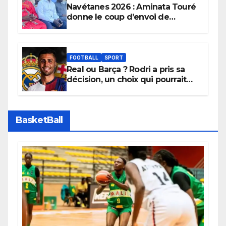
Navétanes 2026 : Aminata Touré
donne le coup d’envoi de
l’initiative « Zéro Violence »
depuis sa ville natale pour
promouvoir des compétitions
apaisées.
FOOTBALL
SPORT
Real ou Barça ? Rodri a pris sa
décision, un choix qui pourrait
faire grand bruit sur le marché
des transferts.
BasketBall