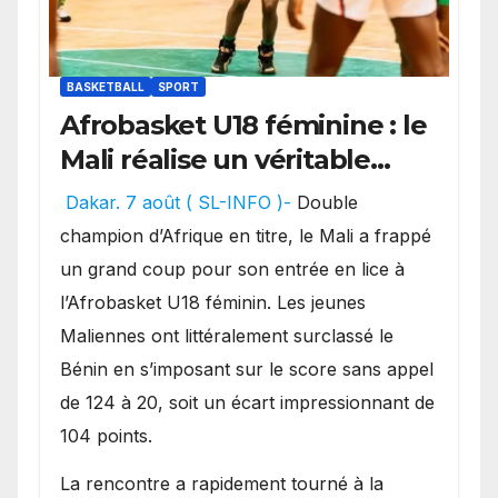
BASKETBALL
SPORT
Afrobasket U18 féminine : le
Mali réalise un véritable
festival offensif et inflige
Dakar. 7 août ( SL-INFO )-
Double
une lourde défaite au
champion d’Afrique en titre, le Mali a frappé
Bénin.
un grand coup pour son entrée en lice à
l’Afrobasket U18 féminin. Les jeunes
Maliennes ont littéralement surclassé le
Bénin en s’imposant sur le score sans appel
de 124 à 20, soit un écart impressionnant de
104 points.
La rencontre a rapidement tourné à la