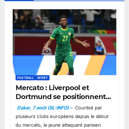
FOOTBALL
SPORT
Mercato : Liverpool et
Dortmund se positionnent
en favoris pour recruter
Dakar, 7 août (SL-INFO) –
Courtisé par
Ibrahim Mbaye
plusieurs clubs européens depuis le début
du mercato, le jeune attaquant parisien