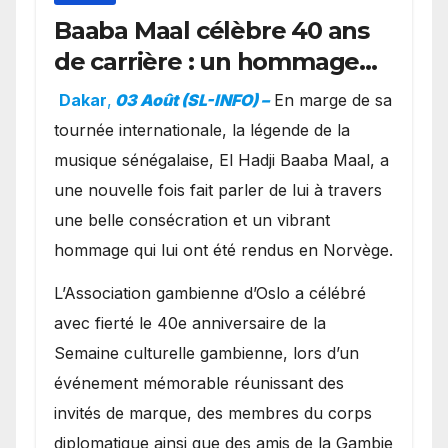
Baaba Maal célèbre 40 ans
de carrière : un hommage
exceptionnel à Oslo en
Dakar
,
03 Août (SL-INFO) –
​En marge de sa
présence de la famille
tournée internationale, la légende de la
royale.
musique sénégalaise, El Hadji Baaba Maal, a
une nouvelle fois fait parler de lui à travers
une belle consécration et un vibrant
hommage qui lui ont été rendus en Norvège.
​L’Association gambienne d’Oslo a célébré
avec fierté le 40e anniversaire de la
Semaine culturelle gambienne, lors d’un
événement mémorable réunissant des
invités de marque, des membres du corps
diplomatique ainsi que des amis de la Gambie