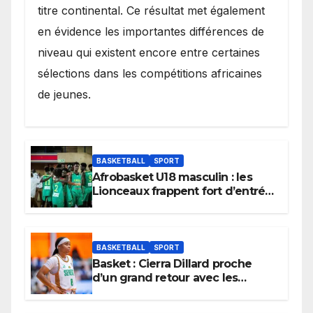
titre continental. Ce résultat met également
en évidence les importantes différences de
niveau qui existent encore entre certaines
sélections dans les compétitions africaines
de jeunes.
BASKETBALL
SPORT
Afrobasket U18 masculin : les
Lionceaux frappent fort d’entrée
et lancent idéalement leur
tournoi.
BASKETBALL
SPORT
Basket : Cierra Dillard proche
d’un grand retour avec les
Lionnes ?