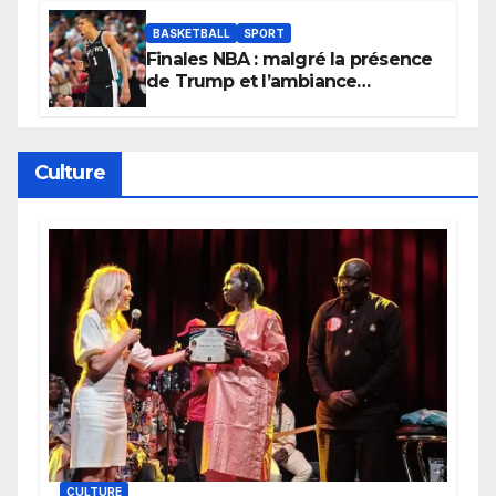
BASKETBALL
SPORT
Finales NBA : malgré la présence
de Trump et l’ambiance
électrique du Garden,
Wembanyama fait taire New
York
Culture
CULTURE