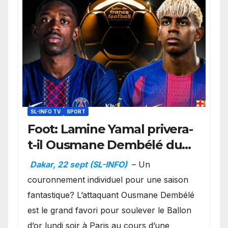
SL-INFO TV
SPORT
Foot: Lamine Yamal privera-
t-il Ousmane Dembélé du
Ballon d’or ?
Dakar, 22 sept (SL-INFO)
– Un
couronnement individuel pour une saison
fantastique? L’attaquant Ousmane Dembélé
est le grand favori pour soulever le Ballon
d’or lundi soir à Paris au cours d’une