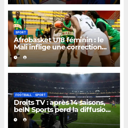
SPORT
Afrobasket U18 féminin : le
Mali inflige une correction
historique au Bénin avec plus
de 100 points d’écart
FOOTBALL
SPORT
Droits TV : après 14 saisons,
beIN Sports perd la diffusion
de la Liga