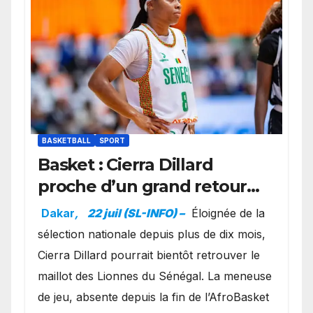
BASKETBALL
SPORT
Basket : Cierra Dillard
proche d’un grand retour
avec les Lionnes ?
Dakar
,
22 juil (SL-INFO) –
Éloignée de la
sélection nationale depuis plus de dix mois,
Cierra Dillard pourrait bientôt retrouver le
maillot des Lionnes du Sénégal. La meneuse
de jeu, absente depuis la fin de l’AfroBasket