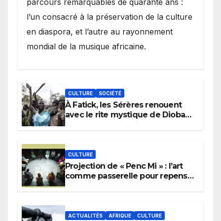
parcours remarquables de quarante ans :
l’un consacré à la préservation de la culture
en diaspora, et l’autre au rayonnement
mondial de la musique africaine.
CULTURE
SOCIÉTÉ
À Fatick, les Sérères renouent
avec le rite mystique de Diobaye
pour implorer le retour de la
pluie.
CULTURE
Projection de « Penc Mi » : l’art
comme passerelle pour repenser
la transmission des savoirs
africains.
ACTUALITÉS
AFRIQUE
CULTURE