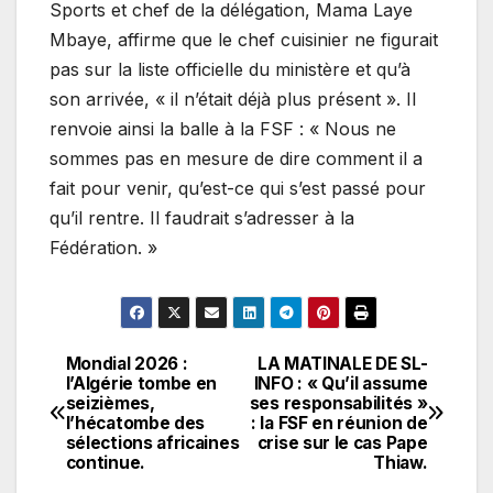
Sports et chef de la délégation, Mama Laye
Mbaye, affirme que le chef cuisinier ne figurait
pas sur la liste officielle du ministère et qu’à
son arrivée, « il n’était déjà plus présent ». Il
renvoie ainsi la balle à la FSF : « Nous ne
sommes pas en mesure de dire comment il a
fait pour venir, qu’est-ce qui s’est passé pour
qu’il rentre. Il faudrait s’adresser à la
Fédération. »
Mondial 2026 :
LA MATINALE DE SL-
Navigation
l’Algérie tombe en
INFO : « Qu’il assume
seizièmes,
ses responsabilités »
de
l’hécatombe des
: la FSF en réunion de
sélections africaines
crise sur le cas Pape
l’article
continue.
Thiaw.