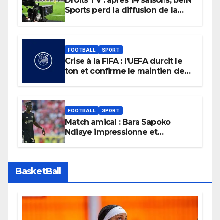
Droits TV : après 14 saisons, beIN
Sports perd la diffusion de la
Liga
FOOTBALL
SPORT
Crise à la FIFA : l’UEFA durcit le
ton et confirme le maintien de
son boycott des Coupes du
monde.
FOOTBALL
SPORT
Match amical : Bara Sapoko
Ndiaye impressionne et
confirme son potentiel avec le
Bayern Munich
BasketBall