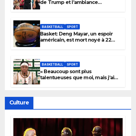
de Trump et l’ambiance
électrique du Garden,
Wembanyama fait taire New
York
BASKETBALL
SPORT
Basket: Deng Mayar, un espoir
américain, est mort noyé à 22
ans
BASKETBALL
SPORT
« Beaucoup sont plus
talentueuses que moi, mais j’ai
persévéré » : le message fort de
Cierra Dillard
Culture