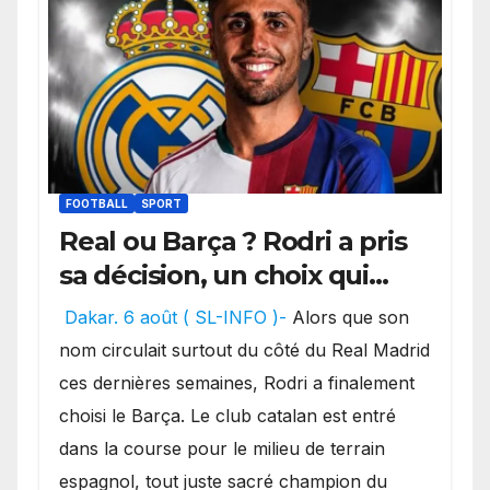
FOOTBALL
SPORT
Real ou Barça ? Rodri a pris
sa décision, un choix qui
pourrait faire grand bruit
Dakar. 6 août ( SL-INFO )-
Alors que son
sur le marché des
nom circulait surtout du côté du Real Madrid
transferts.
ces dernières semaines, Rodri a finalement
choisi le Barça. Le club catalan est entré
dans la course pour le milieu de terrain
espagnol, tout juste sacré champion du