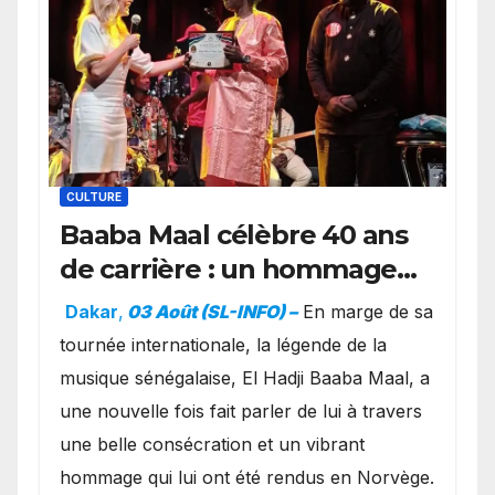
CULTURE
Baaba Maal célèbre 40 ans
de carrière : un hommage
exceptionnel à Oslo en
Dakar
,
03 Août (SL-INFO) –
​En marge de sa
présence de la famille
tournée internationale, la légende de la
royale.
musique sénégalaise, El Hadji Baaba Maal, a
une nouvelle fois fait parler de lui à travers
une belle consécration et un vibrant
hommage qui lui ont été rendus en Norvège.