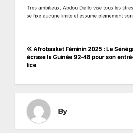
Très ambitieux, Abdou Diallo vise tous les tit
se fixe aucune limite et assume pleinement son 
Navigation
Afrobasket Féminin 2025 : Le Sénég
écrase la Guinée 92-48 pour son entré
de
lice
l’article
By