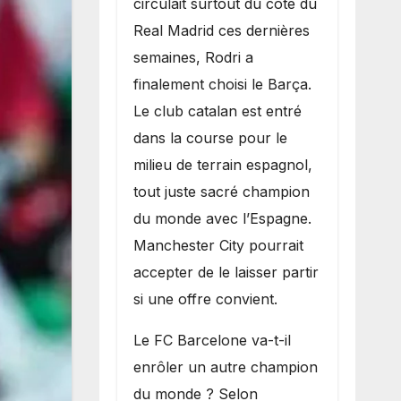
circulait surtout du côté du
grand bruit sur
Real Madrid ces dernières
le marché des
semaines, Rodri a
transferts.
finalement choisi le Barça.
Le club catalan est entré
dans la course pour le
milieu de terrain espagnol,
tout juste sacré champion
du monde avec l’Espagne.
Manchester City pourrait
accepter de le laisser partir
si une offre convient.
​Le FC Barcelone va-t-il
enrôler un autre champion
du monde ? Selon