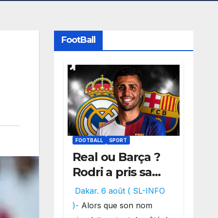
FootBall
FOOTBALL
SPORT
Real ou Barça ?
Rodri a pris sa
décision, un
Dakar. 6 août ( SL-INFO
choix qui
)-
Alors que son nom
pourrait faire