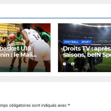
FOOTBALL
SPORT
basket U18
Droits TV : après
nin : le Mali
saisons, beIN Sp
ige une
perd la diffusio
ection
la Liga
orique au Bénin
 plus de 100
ts d’écart
mps obligatoires sont indiqués avec
*