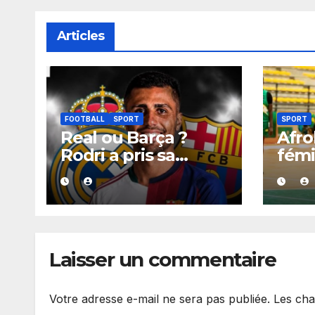
Articles
FOOTBALL
SPORT
SPORT
Real ou Barça ?
Afro
Rodri a pris sa
fémi
décision, un choix
infl
qui pourrait faire
corr
grand bruit sur le
hist
marché des
avec
transferts.
poin
Laisser un commentaire
Votre adresse e-mail ne sera pas publiée.
Les cha