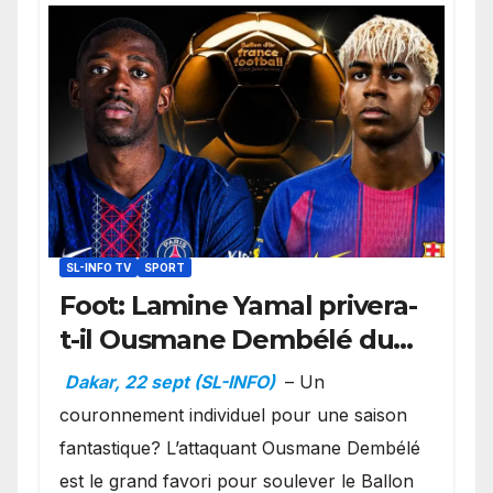
SL-INFO TV
SPORT
Foot: Lamine Yamal privera-
t-il Ousmane Dembélé du
Ballon d’or ?
Dakar, 22 sept (SL-INFO)
– Un
couronnement individuel pour une saison
fantastique? L’attaquant Ousmane Dembélé
est le grand favori pour soulever le Ballon