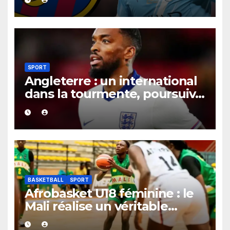
contrat jusqu’en 2030.
SPORT
Angleterre : un international
dans la tourmente, poursuivi
après une présumée
agression survenue en boîte
de nuit.
BASKETBALL
SPORT
Afrobasket U18 féminine : le
Mali réalise un véritable
festival offensif et inflige une