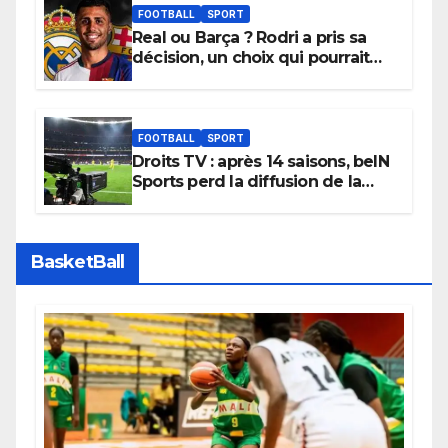
apaisées.
FOOTBALL
SPORT
Real ou Barça ? Rodri a pris sa
décision, un choix qui pourrait
faire grand bruit sur le marché
des transferts.
FOOTBALL
SPORT
Droits TV : après 14 saisons, beIN
Sports perd la diffusion de la
Liga
BasketBall