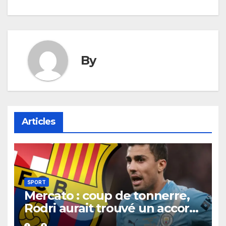
l’article
By
Articles
SPORT
Mercato : coup de tonnerre,
Rodri aurait trouvé un accord
XXL avec le Barça pour un