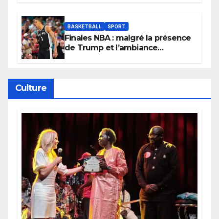
BASKETBALL
SPORT
Finales NBA : malgré la présence
de Trump et l’ambiance
électrique du Garden,
Wembanyama fait taire New
York
Culture