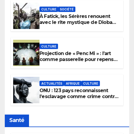
CULTURE
SOCIÉTÉ
À Fatick, les Sérères renouent
avec le rite mystique de Diobaye
pour implorer le retour de la
pluie.
CULTURE
Projection de « Penc Mi » : l’art
comme passerelle pour repenser
la transmission des savoirs
africains.
ACTUALITÉS
AFRIQUE
CULTURE
ONU : 123 pays reconnaissent
l’esclavage comme crime contre
l’humanité, la France toujours en
retard sur le Code noi
Santé