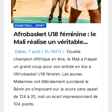
BASKETBALL
SPORT
Afrobasket U18 féminine : le
Mali réalise un véritable
festival offensif et inflige
Dakar. 7 août ( SL-INFO )-
Double
une lourde défaite au
champion d’Afrique en titre, le Mali a frappé
Bénin.
un grand coup pour son entrée en lice à
l’Afrobasket U18 féminin. Les jeunes
Maliennes ont littéralement surclassé le
Bénin en s’imposant sur le score sans appel
de 124 à 20, soit un écart impressionnant de
104 points.