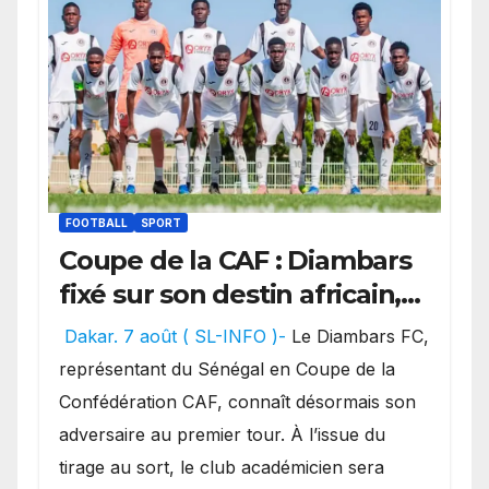
FOOTBALL
SPORT
Coupe de la CAF : Diambars
fixé sur son destin africain,
l’ES Zarzis sera son premier
Dakar. 7 août ( SL-INFO )-
Le Diambars FC,
obstacle.
représentant du Sénégal en Coupe de la
Confédération CAF, connaît désormais son
adversaire au premier tour. À l’issue du
tirage au sort, le club académicien sera