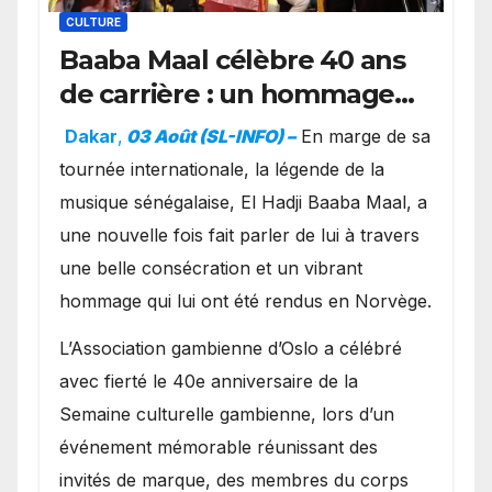
CULTURE
Baaba Maal célèbre 40 ans
de carrière : un hommage
exceptionnel à Oslo en
Dakar
,
03 Août (SL-INFO) –
​En marge de sa
présence de la famille
tournée internationale, la légende de la
royale.
musique sénégalaise, El Hadji Baaba Maal, a
une nouvelle fois fait parler de lui à travers
une belle consécration et un vibrant
hommage qui lui ont été rendus en Norvège.
​L’Association gambienne d’Oslo a célébré
avec fierté le 40e anniversaire de la
Semaine culturelle gambienne, lors d’un
événement mémorable réunissant des
invités de marque, des membres du corps