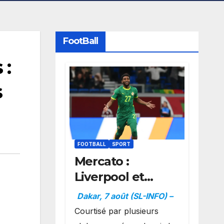
FootBall
 :
s
FOOTBALL
SPORT
Mercato :
Liverpool et
Dortmund se
Dakar, 7 août (SL-INFO) –
positionnent en
Courtisé par plusieurs
favoris pour