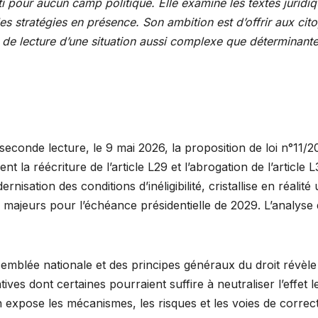
i pour aucun camp politique. Elle examine les textes juridi
es stratégies en présence. Son ambition est d’offrir aux cit
s de lecture d’une situation aussi complexe que déterminant
econde lecture, le 9 mai 2026, la proposition de loi n°11/2
la réécriture de l’article L29 et l’abrogation de l’article L
ation des conditions d’inéligibilité, cristallise en réalité
x majeurs pour l’échéance présidentielle de 2029. L’analyse
ssemblée nationale et des principes généraux du droit révèle
atives dont certaines pourraient suffire à neutraliser l’effet l
n expose les mécanismes, les risques et les voies de correc