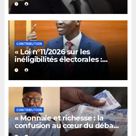
un appel à défendre la
Constitution et le pacte
républicain.
CONTRIBUTION
« Loi n°11/2026 sur les
inéligibilités électorales :
entre victoire politique et
fragilités juridiques (analyse
d’Amy Cissé) »
CONTRIBUTION
« Monnaie et richesse : la
confusion au cœur du débat
sur le FCFA (Pr Amath Ndiaye)