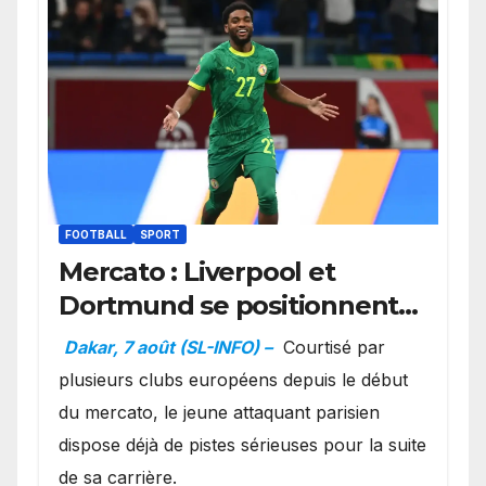
FOOTBALL
SPORT
Mercato : Liverpool et
Dortmund se positionnent
en favoris pour recruter
Dakar, 7 août (SL-INFO) –
Courtisé par
Ibrahim Mbaye
plusieurs clubs européens depuis le début
du mercato, le jeune attaquant parisien
dispose déjà de pistes sérieuses pour la suite
de sa carrière.