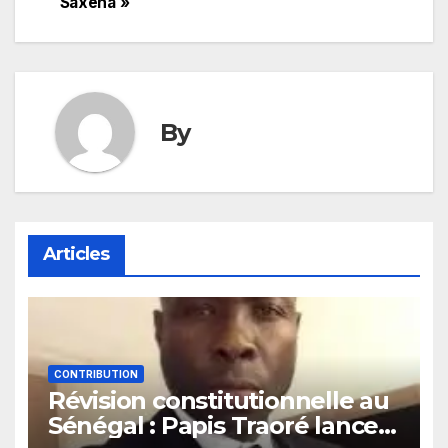
Saxena »
By
Articles
CONTRIBUTION
Révision constitutionnelle au
Sénégal : Papis Traoré lance