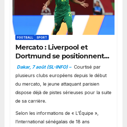
FOOTBALL
SPORT
Mercato : Liverpool et
Dortmund se positionnent
en favoris pour recruter
Dakar, 7 août (SL-INFO) –
Courtisé par
Ibrahim Mbaye
plusieurs clubs européens depuis le début
du mercato, le jeune attaquant parisien
dispose déjà de pistes sérieuses pour la suite
de sa carrière.
Selon les informations de « L’Équipe »,
l’international sénégalais de 18 ans