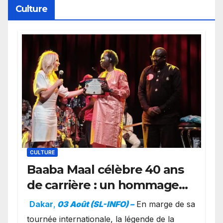
Culture
CULTURE
Baaba Maal célèbre 40 ans
de carrière : un hommage
exceptionnel à Oslo en
Dakar
,
03 Août (SL-INFO) –
​En marge de sa
présence de la famille
tournée internationale, la légende de la