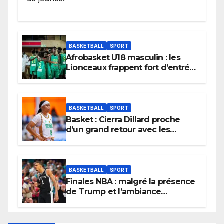
BASKETBALL
SPORT
Afrobasket U18 masculin : les
Lionceaux frappent fort d’entrée
et lancent idéalement leur
tournoi.
BASKETBALL
SPORT
Basket : Cierra Dillard proche
d’un grand retour avec les
Lionnes ?
BASKETBALL
SPORT
Finales NBA : malgré la présence
de Trump et l’ambiance
électrique du Garden,
Wembanyama fait taire New
York