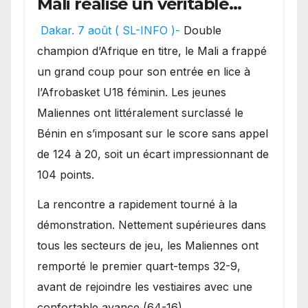
Mali réalise un véritable
festival offensif et inflige
Dakar. 7 août ( SL-INFO )-
Double
une lourde défaite au
champion d’Afrique en titre, le Mali a frappé
Bénin.
un grand coup pour son entrée en lice à
l’Afrobasket U18 féminin. Les jeunes
Maliennes ont littéralement surclassé le
Bénin en s’imposant sur le score sans appel
de 124 à 20, soit un écart impressionnant de
104 points.
La rencontre a rapidement tourné à la
démonstration. Nettement supérieures dans
tous les secteurs de jeu, les Maliennes ont
remporté le premier quart-temps 32-9,
avant de rejoindre les vestiaires avec une
confortable avance (64-16).