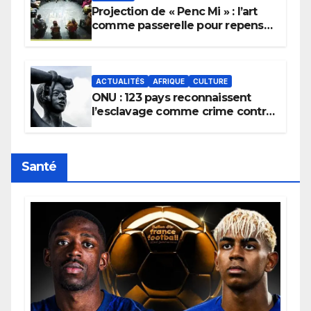
Projection de « Penc Mi » : l’art
comme passerelle pour repenser
la transmission des savoirs
africains.
ACTUALITÉS
AFRIQUE
CULTURE
ONU : 123 pays reconnaissent
l’esclavage comme crime contre
l’humanité, la France toujours en
retard sur le Code noi
Santé