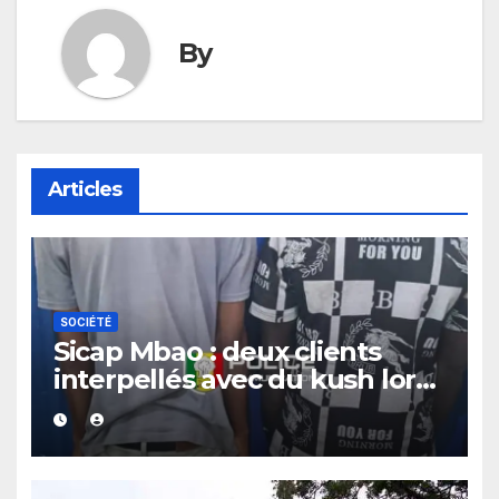
By
Articles
SOCIÉTÉ
Sicap Mbao : deux clients
interpellés avec du kush lors
d’un contrôle de police dans
un bar