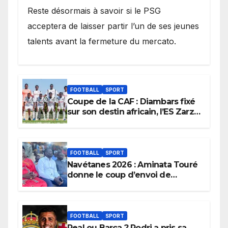
Reste désormais à savoir si le PSG
acceptera de laisser partir l’un de ses jeunes
talents avant la fermeture du mercato.
FOOTBALL
SPORT
Coupe de la CAF : Diambars fixé
sur son destin africain, l’ES Zarzis
sera son premier obstacle.
FOOTBALL
SPORT
Navétanes 2026 : Aminata Touré
donne le coup d’envoi de
l’initiative « Zéro Violence »
depuis sa ville natale pour
promouvoir des compétitions
apaisées.
FOOTBALL
SPORT
Real ou Barça ? Rodri a pris sa