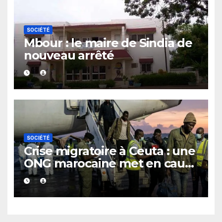
SOCIÉTÉ
Mbour : le maire de Sindia de
nouveau arrêté
SOCIÉTÉ
Crise migratoire à Ceuta : une
ONG marocaine met en cause
les responsabilités de Rabat
et de Madrid