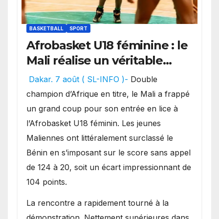
BASKETBALL
SPORT
Afrobasket U18 féminine : le
Mali réalise un véritable
festival offensif et inflige
Dakar. 7 août ( SL-INFO )-
Double
une lourde défaite au
champion d’Afrique en titre, le Mali a frappé
Bénin.
un grand coup pour son entrée en lice à
l’Afrobasket U18 féminin. Les jeunes
Maliennes ont littéralement surclassé le
Bénin en s’imposant sur le score sans appel
de 124 à 20, soit un écart impressionnant de
104 points.
La rencontre a rapidement tourné à la
démonstration. Nettement supérieures dans