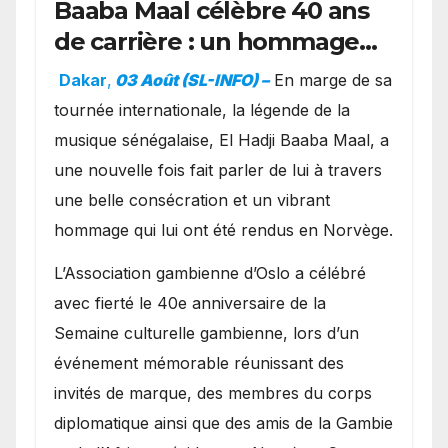
Baaba Maal célèbre 40 ans
de carrière : un hommage
exceptionnel à Oslo en
Dakar
,
03 Août (SL-INFO) –
​En marge de sa
présence de la famille
tournée internationale, la légende de la
royale.
musique sénégalaise, El Hadji Baaba Maal, a
une nouvelle fois fait parler de lui à travers
une belle consécration et un vibrant
hommage qui lui ont été rendus en Norvège.
​L’Association gambienne d’Oslo a célébré
avec fierté le 40e anniversaire de la
Semaine culturelle gambienne, lors d’un
événement mémorable réunissant des
invités de marque, des membres du corps
diplomatique ainsi que des amis de la Gambie