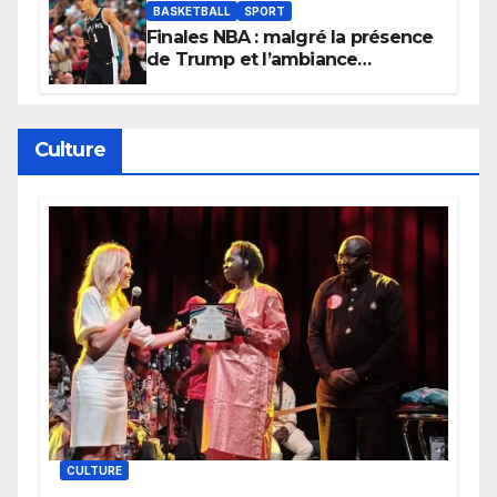
BASKETBALL
SPORT
Finales NBA : malgré la présence
de Trump et l’ambiance
électrique du Garden,
Wembanyama fait taire New
York
Culture
CULTURE