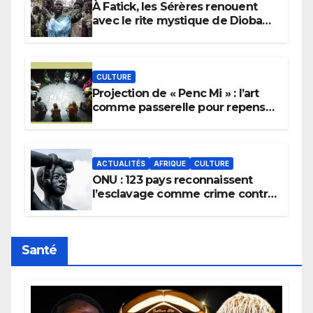
À Fatick, les Sérères renouent
avec le rite mystique de Diobaye
pour implorer le retour de la
pluie.
CULTURE
Projection de « Penc Mi » : l’art
comme passerelle pour repenser
la transmission des savoirs
africains.
ACTUALITÉS
AFRIQUE
CULTURE
ONU : 123 pays reconnaissent
l’esclavage comme crime contre
l’humanité, la France toujours en
retard sur le Code noi
Santé