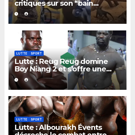
critiques sur son “bain
mystique avec des chatons”
et s’explique
LUTTE
SPORT
Lutte : Reug Reug domine
Boy Niang 2 et s’offre une
victoire éclatante
LUTTE
SPORT
Lutte : Albourakh Évents
décroche le combat entre