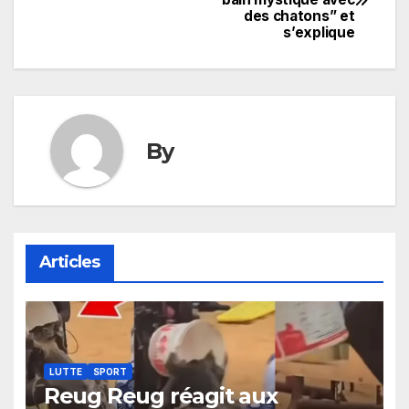
de
des chatons” et
s’explique
l’article
By
Articles
LUTTE
SPORT
Reug Reug réagit aux