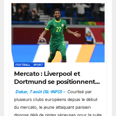
FOOTBALL
SPORT
Mercato : Liverpool et
Dortmund se positionnent
en favoris pour recruter
Dakar, 7 août (SL-INFO) –
Courtisé par
Ibrahim Mbaye
plusieurs clubs européens depuis le début
du mercato, le jeune attaquant parisien
dispose déjà de pistes sérieuses pour la suite