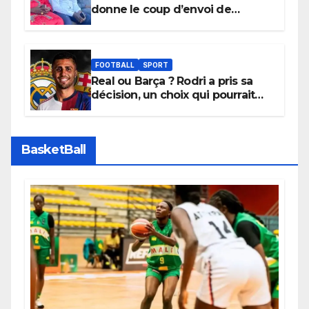
donne le coup d’envoi de
l’initiative « Zéro Violence »
depuis sa ville natale pour
promouvoir des compétitions
apaisées.
FOOTBALL
SPORT
Real ou Barça ? Rodri a pris sa
décision, un choix qui pourrait
faire grand bruit sur le marché
des transferts.
BasketBall