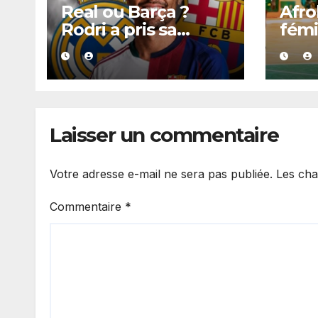
Real ou Barça ?
Afro
Rodri a pris sa
fémi
décision, un choix
infl
qui pourrait faire
corr
grand bruit sur le
hist
marché des
avec
transferts.
poin
Laisser un commentaire
Votre adresse e-mail ne sera pas publiée.
Les cha
Commentaire
*