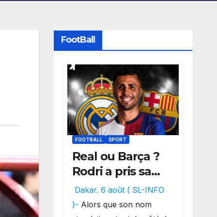
FootBall
FOOTBALL
SPORT
Real ou Barça ?
Rodri a pris sa
décision, un
Dakar. 6 août ( SL-INFO
choix qui
)-
Alors que son nom
pourrait faire