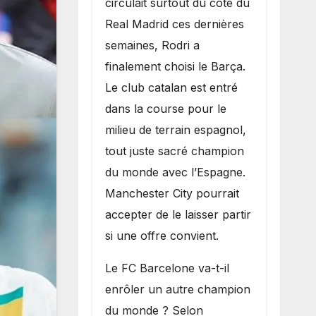
circulait surtout du côté du
grand bruit sur
Real Madrid ces dernières
le marché des
semaines, Rodri a
transferts.
finalement choisi le Barça.
Le club catalan est entré
dans la course pour le
milieu de terrain espagnol,
tout juste sacré champion
du monde avec l’Espagne.
Manchester City pourrait
accepter de le laisser partir
si une offre convient.
​Le FC Barcelone va-t-il
enrôler un autre champion
du monde ? Selon