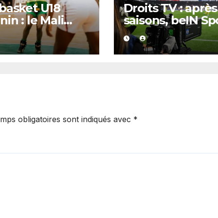
basket U18
Droits TV : après
nin : le Mali
saisons, beIN Sp
ige une
perd la diffusio
ection
la Liga
orique au Bénin
 plus de 100
ts d’écart
mps obligatoires sont indiqués avec
*