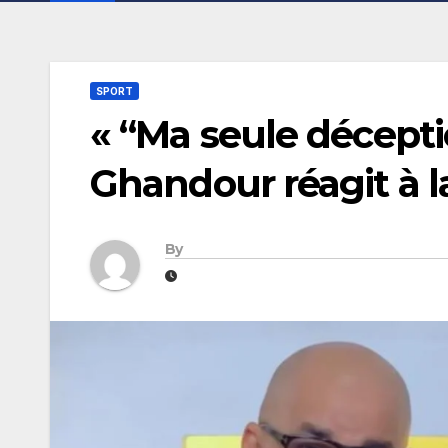
SPORT
« “Ma seule décept
Ghandour réagit à l
By