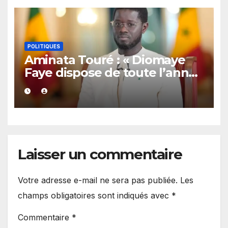
POLITIQUES
Aminata Touré : « Diomaye
Faye dispose de toute l’année
2027 pour organiser les
élections locales dans la
légalité »
Laisser un commentaire
Votre adresse e-mail ne sera pas publiée.
Les
champs obligatoires sont indiqués avec
*
Commentaire
*