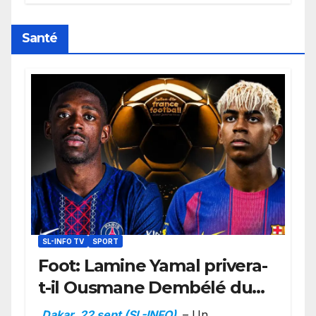
retard sur le Code noi
Santé
SL-INFO TV
SPORT
Foot: Lamine Yamal privera-
t-il Ousmane Dembélé du
Ballon d’or ?
Dakar, 22 sept (SL-INFO)
– Un