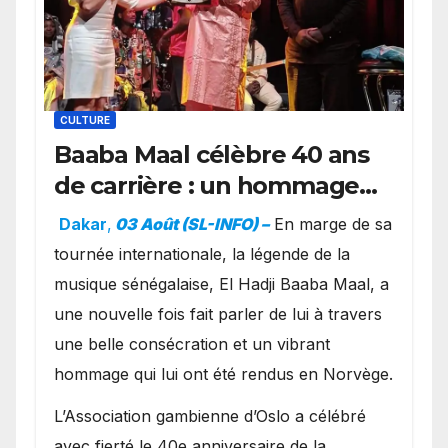
CULTURE
Baaba Maal célèbre 40 ans
de carrière : un hommage
exceptionnel à Oslo en
Dakar
,
03 Août (SL-INFO) –
​En marge de sa
présence de la famille
tournée internationale, la légende de la
royale.
musique sénégalaise, El Hadji Baaba Maal, a
une nouvelle fois fait parler de lui à travers
une belle consécration et un vibrant
hommage qui lui ont été rendus en Norvège.
​L’Association gambienne d’Oslo a célébré
avec fierté le 40e anniversaire de la