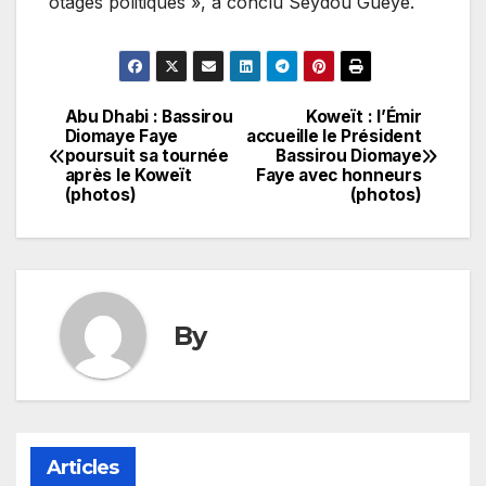
otages politiques », a conclu Seydou Gueye.
Abu Dhabi : Bassirou
Koweït : l’Émir
Navigation
Diomaye Faye
accueille le Président
poursuit sa tournée
Bassirou Diomaye
de
après le Koweït
Faye avec honneurs
(photos)
(photos)
l’article
By
Articles