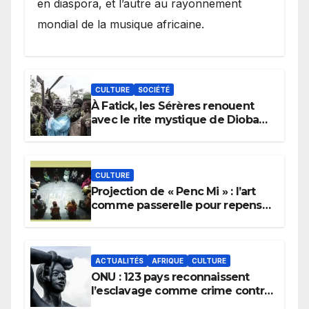
en diaspora, et l’autre au rayonnement
mondial de la musique africaine.
CULTURE
SOCIÉTÉ
À Fatick, les Sérères renouent
avec le rite mystique de Diobaye
pour implorer le retour de la
pluie.
CULTURE
Projection de « Penc Mi » : l’art
comme passerelle pour repenser
la transmission des savoirs
africains.
ACTUALITÉS
AFRIQUE
CULTURE
ONU : 123 pays reconnaissent
l’esclavage comme crime contre
l’humanité, la France toujours en