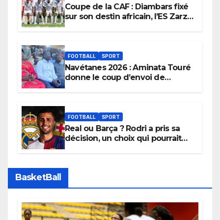
Coupe de la CAF : Diambars fixé
sur son destin africain, l’ES Zarzis
sera son premier obstacle.
FOOTBALL
SPORT
Navétanes 2026 : Aminata Touré
donne le coup d’envoi de
l’initiative « Zéro Violence »
depuis sa ville natale pour
promouvoir des compétitions
apaisées.
FOOTBALL
SPORT
Real ou Barça ? Rodri a pris sa
décision, un choix qui pourrait
faire grand bruit sur le marché
des transferts.
BasketBall