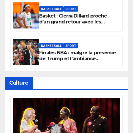
BASKETBALL
SPORT
Basket : Cierra Dillard proche
d’un grand retour avec les
Lionnes ?
BASKETBALL
SPORT
Finales NBA : malgré la présence
de Trump et l’ambiance
électrique du Garden,
Wembanyama fait taire New
York
Culture