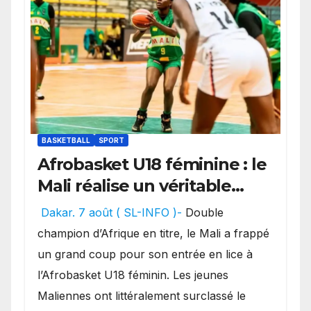
BASKETBALL
SPORT
Afrobasket U18 féminine : le
Mali réalise un véritable
festival offensif et inflige
Dakar. 7 août ( SL-INFO )-
Double
une lourde défaite au
champion d’Afrique en titre, le Mali a frappé
Bénin.
un grand coup pour son entrée en lice à
l’Afrobasket U18 féminin. Les jeunes
Maliennes ont littéralement surclassé le