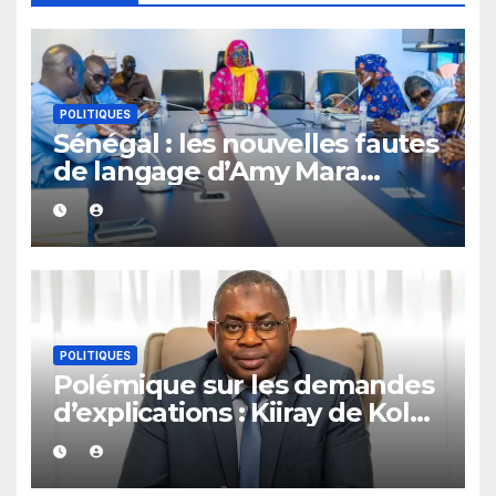
POLITIQUES
Sénégal : les nouvelles fautes
de langage d’Amy Mara
provoquent des réactions sur
les réseaux sociaux
POLITIQUES
Polémique sur les demandes
d’explications : Kiiray de Kolda
apporte son soutien à
Mamadou Lamine Dianté