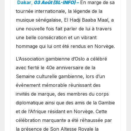
exceptionnel à Oslo en
Dakar
,
03 Août (SL-INFO) –
​En marge de sa
présence de la famille
tournée internationale, la légende de la
royale.
musique sénégalaise, El Hadji Baaba Maal, a
une nouvelle fois fait parler de lui à travers
une belle consécration et un vibrant
hommage qui lui ont été rendus en Norvège.
​L’Association gambienne d’Oslo a célébré
avec fierté le 40e anniversaire de la
Semaine culturelle gambienne, lors d’un
événement mémorable réunissant des
invités de marque, des membres du corps
diplomatique ainsi que des amis de la Gambie
et de l’Afrique résidant en Norvège. Cette
célébration marquante a été réhaussée par
la présence de Son Altesse Royale la