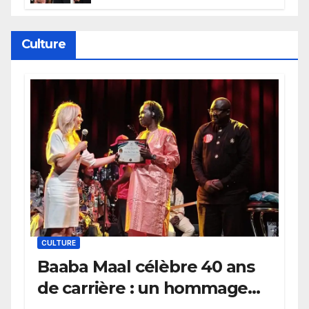
électrique du Garden,
Wembanyama fait taire New
York
Culture
CULTURE
Baaba Maal célèbre 40 ans
de carrière : un hommage