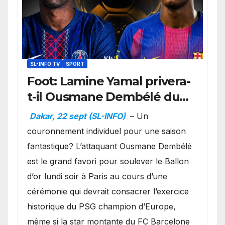
SL-INFO TV
SPORT
Foot: Lamine Yamal privera-
t-il Ousmane Dembélé du
Ballon d’or ?
Dakar, 22 sept (SL-INFO)
– Un
couronnement individuel pour une saison
fantastique? L’attaquant Ousmane Dembélé
est le grand favori pour soulever le Ballon
d’or lundi soir à Paris au cours d’une
cérémonie qui devrait consacrer l’exercice
historique du PSG champion d’Europe,
même si la star montante du FC Barcelone