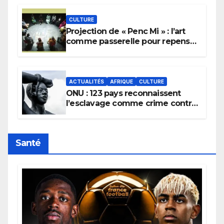
CULTURE
Projection de « Penc Mi » : l’art
comme passerelle pour repenser
la transmission des savoirs
africains.
ACTUALITÉS
AFRIQUE
CULTURE
ONU : 123 pays reconnaissent
l’esclavage comme crime contre
l’humanité, la France toujours en
retard sur le Code noi
Santé