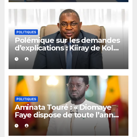
POLITIQUES
Polémique sur les demandes
d’explications : Kiiray de Kolda
apporte son soutien à
Mamadou Lamine Dianté
POLITIQUES
Aminata Touré : « Diomaye
Faye dispose de toute l’année
2027 pour organiser les
élections locales dans la