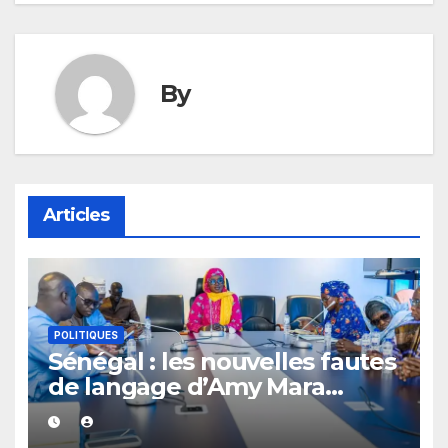
By
Articles
POLITIQUES
Sénégal : les nouvelles fautes
de langage d’Amy Mara
provoquent des réactions sur
les réseaux sociaux