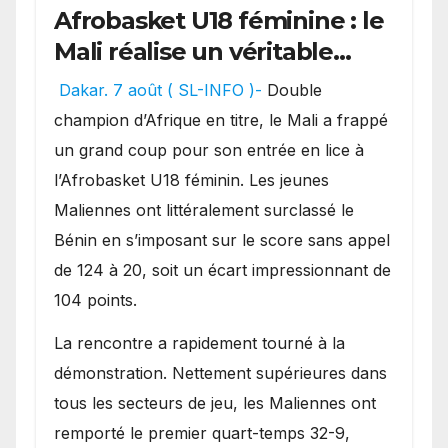
Afrobasket U18 féminine : le
Mali réalise un véritable
festival offensif et inflige
Dakar. 7 août ( SL-INFO )-
Double
une lourde défaite au
champion d’Afrique en titre, le Mali a frappé
Bénin.
un grand coup pour son entrée en lice à
l’Afrobasket U18 féminin. Les jeunes
Maliennes ont littéralement surclassé le
Bénin en s’imposant sur le score sans appel
de 124 à 20, soit un écart impressionnant de
104 points.
La rencontre a rapidement tourné à la
démonstration. Nettement supérieures dans
tous les secteurs de jeu, les Maliennes ont
remporté le premier quart-temps 32-9,