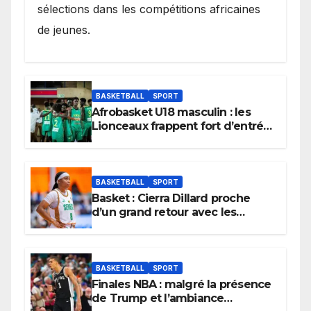
sélections dans les compétitions africaines
de jeunes.
BASKETBALL
SPORT
Afrobasket U18 masculin : les
Lionceaux frappent fort d’entrée
et lancent idéalement leur
tournoi.
BASKETBALL
SPORT
Basket : Cierra Dillard proche
d’un grand retour avec les
Lionnes ?
BASKETBALL
SPORT
Finales NBA : malgré la présence
de Trump et l’ambiance