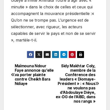
Guèye a invité Aminata Touré à agir avec «
minutie » dans le choix de celles et ceux qui
accompagnent la mouvance présidentielle :«
Qu’on ne se trompe pas. L’urgence est de
sélectionner, avec rigueur, les acteurs
capables de servir le pays et non de se servir
», martèle-t-il.
Maïmouna Ndour
Sidy Makhtar Coly,
Navigation
Faye annonce qu’elle
membre de la
va porter plainte
Conférence des
de
contre Cheikh Bara
leaders « Diomaye-
Ndiaye
Président » : « Nous
l’article
ne voulons pas
d’Abdoulaye Dièye,
ex-DG de l’AIBD, dans
nos rangs »