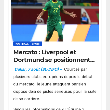
FOOTBALL
SPORT
Mercato : Liverpool et
Dortmund se positionnent
en favoris pour recruter
Dakar, 7 août (SL-INFO) –
Courtisé par
Ibrahim Mbaye
plusieurs clubs européens depuis le début
du mercato, le jeune attaquant parisien
dispose déjà de pistes sérieuses pour la suite
de sa carrière.
Selon les informations de « L’Équipe »,