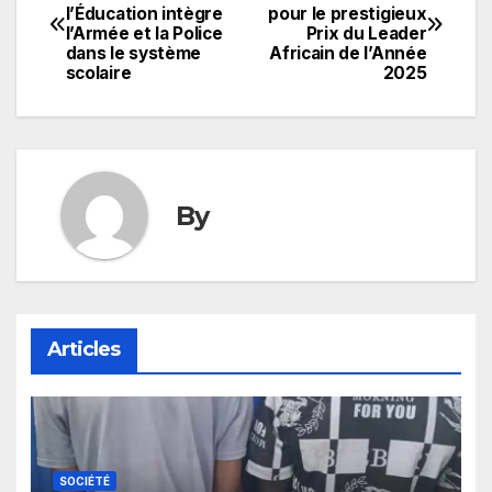
l’Éducation intègre
pour le prestigieux
de
l’Armée et la Police
Prix du Leader
dans le système
Africain de l’Année
l’article
scolaire
2025
By
Articles
SOCIÉTÉ