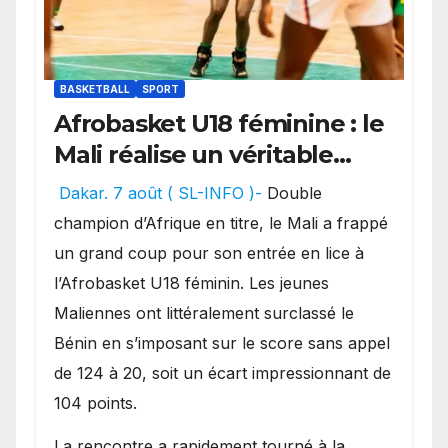
BASKETBALL
SPORT
Afrobasket U18 féminine : le
Mali réalise un véritable
festival offensif et inflige
Dakar. 7 août ( SL-INFO )-
Double
une lourde défaite au
champion d’Afrique en titre, le Mali a frappé
Bénin.
un grand coup pour son entrée en lice à
l’Afrobasket U18 féminin. Les jeunes
Maliennes ont littéralement surclassé le
Bénin en s’imposant sur le score sans appel
de 124 à 20, soit un écart impressionnant de
104 points.
La rencontre a rapidement tourné à la