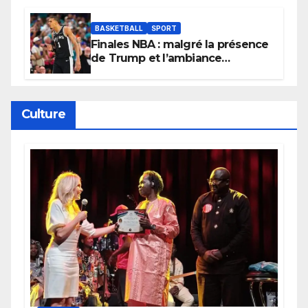
BASKETBALL
SPORT
Finales NBA : malgré la présence
de Trump et l’ambiance
électrique du Garden,
Wembanyama fait taire New
York
Culture