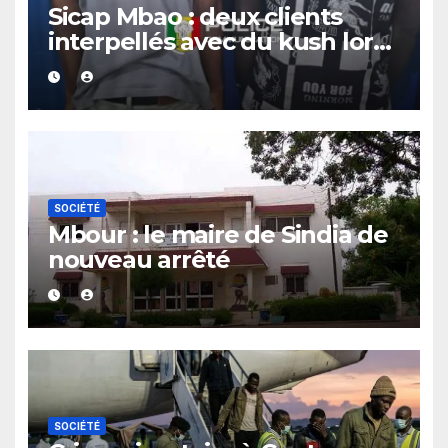
Sicap Mbao : deux clients
interpellés avec du kush lors
d’un contrôle de police dans
un bar
SOCIÉTÉ
Mbour : le maire de Sindia de
nouveau arrêté
SOCIÉTÉ