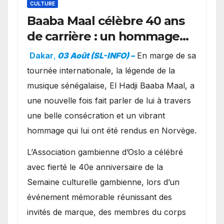
CULTURE
Baaba Maal célèbre 40 ans
de carrière : un hommage
exceptionnel à Oslo en
Dakar
,
03 Août (SL-INFO) –
​En marge de sa
présence de la famille
tournée internationale, la légende de la
royale.
musique sénégalaise, El Hadji Baaba Maal, a
une nouvelle fois fait parler de lui à travers
une belle consécration et un vibrant
hommage qui lui ont été rendus en Norvège.
​L’Association gambienne d’Oslo a célébré
avec fierté le 40e anniversaire de la
Semaine culturelle gambienne, lors d’un
événement mémorable réunissant des
invités de marque, des membres du corps