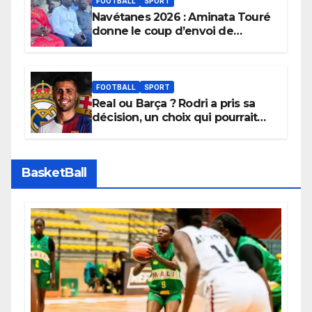
FOOTBALL
SPORT
Navétanes 2026 : Aminata Touré
donne le coup d’envoi de
l’initiative « Zéro Violence »
depuis sa ville natale pour
promouvoir des compétitions
apaisées.
FOOTBALL
SPORT
Real ou Barça ? Rodri a pris sa
décision, un choix qui pourrait
faire grand bruit sur le marché
des transferts.
BasketBall