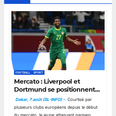
FOOTBALL
SPORT
Mercato : Liverpool et
Dortmund se positionnent
en favoris pour recruter
Dakar, 7 août (SL-INFO) –
Courtisé par
Ibrahim Mbaye
plusieurs clubs européens depuis le début
du mercato, le jeune attaquant parisien