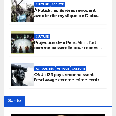
CULTURE
SOCIÉTÉ
À Fatick, les Sérères renouent
avec le rite mystique de Diobaye
pour implorer le retour de la
pluie.
CULTURE
Projection de « Penc Mi » : l’art
comme passerelle pour repenser
la transmission des savoirs
africains.
ACTUALITÉS
AFRIQUE
CULTURE
ONU : 123 pays reconnaissent
l’esclavage comme crime contre
l’humanité, la France toujours en
retard sur le Code noi
Santé