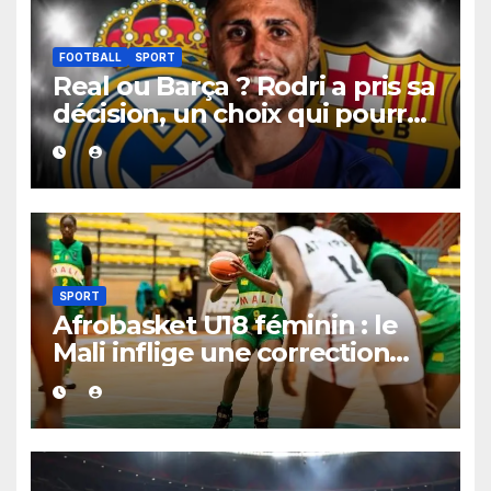
FOOTBALL
SPORT
Real ou Barça ? Rodri a pris sa
décision, un choix qui pourrait
faire grand bruit sur le
marché des transferts.
SPORT
Afrobasket U18 féminin : le
Mali inflige une correction
historique au Bénin avec plus
de 100 points d’écart