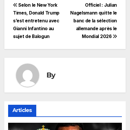
Navigation
Selon le New York
Officiel : Julian
Times, Donald Trump
Nagelsmann quitte le
de
s’est entretenu avec
banc de la sélection
l’article
Gianni Infantino au
allemande après le
sujet de Balogun
Mondial 2026
By
Articles