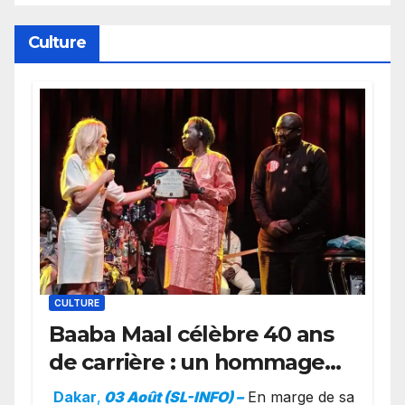
Cierra Dillard
Culture
CULTURE
Baaba Maal célèbre 40 ans
de carrière : un hommage
exceptionnel à Oslo en
Dakar
,
03 Août (SL-INFO) –
​En marge de sa