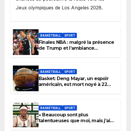
Jeux olympiques de Los Angeles 2028.
BASKETBALL
SPORT
Finales NBA : malgré la présence
de Trump et l’ambiance
électrique du Garden,
Wembanyama fait taire New
York
BASKETBALL
SPORT
Basket: Deng Mayar, un espoir
américain, est mort noyé à 22
ans
BASKETBALL
SPORT
« Beaucoup sont plus
talentueuses que moi, mais j’ai
persévéré » : le message fort de