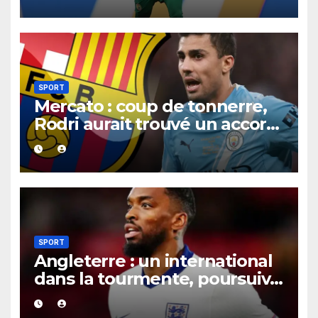
Mbaye
SPORT
Mercato : coup de tonnerre,
Rodri aurait trouvé un accord
XXL avec le Barça pour un
contrat jusqu’en 2030.
SPORT
Angleterre : un international
dans la tourmente, poursuivi
après une présumée
agression survenue en boîte