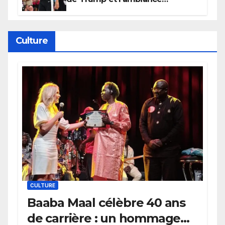
électrique du Garden,
Wembanyama fait taire New
York
Culture
CULTURE
Baaba Maal célèbre 40 ans
de carrière : un hommage