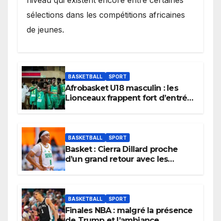
sélections dans les compétitions africaines
de jeunes.
BASKETBALL
SPORT
Afrobasket U18 masculin : les
Lionceaux frappent fort d’entrée
et lancent idéalement leur
tournoi.
BASKETBALL
SPORT
Basket : Cierra Dillard proche
d’un grand retour avec les
Lionnes ?
BASKETBALL
SPORT
Finales NBA : malgré la présence
de Trump et l’ambiance