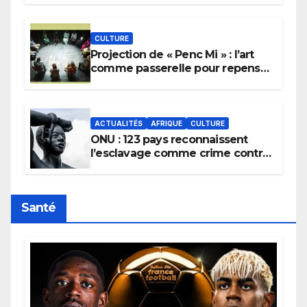
pluie.
CULTURE
Projection de « Penc Mi » : l’art
comme passerelle pour repenser
la transmission des savoirs
africains.
ACTUALITÉS
AFRIQUE
CULTURE
ONU : 123 pays reconnaissent
l’esclavage comme crime contre
l’humanité, la France toujours en
retard sur le Code noi
Santé