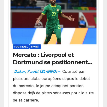
FOOTBALL
SPORT
Mercato : Liverpool et
Dortmund se positionnent
en favoris pour recruter
Dakar, 7 août (SL-INFO) –
Courtisé par
Ibrahim Mbaye
plusieurs clubs européens depuis le début
du mercato, le jeune attaquant parisien
dispose déjà de pistes sérieuses pour la suite
de sa carrière.