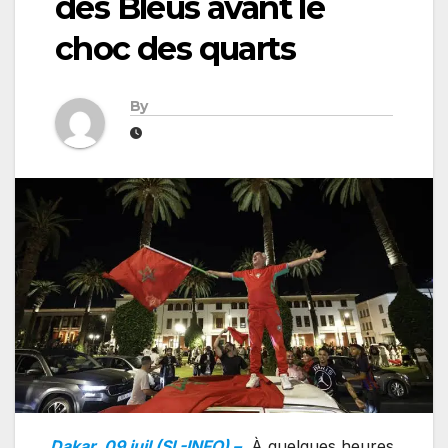
des Bleus avant le
choc des quarts
By
Dakar, 09 juil (SL-INFO) –
À quelques heures