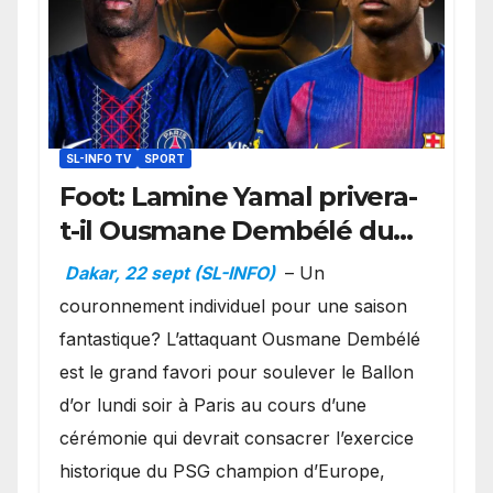
SL-INFO TV
SPORT
Foot: Lamine Yamal privera-
t-il Ousmane Dembélé du
Ballon d’or ?
Dakar, 22 sept (SL-INFO)
– Un
couronnement individuel pour une saison
fantastique? L’attaquant Ousmane Dembélé
est le grand favori pour soulever le Ballon
d’or lundi soir à Paris au cours d’une
cérémonie qui devrait consacrer l’exercice
historique du PSG champion d’Europe,