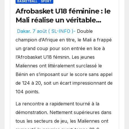
BASKETBALL
SPORT
Afrobasket U18 féminine : le
Mali réalise un véritable
festival offensif et inflige
Dakar. 7 août ( SL-INFO )-
Double
une lourde défaite au
champion d’Afrique en titre, le Mali a frappé
Bénin.
un grand coup pour son entrée en lice à
l’Afrobasket U18 féminin. Les jeunes
Maliennes ont littéralement surclassé le
Bénin en s’imposant sur le score sans appel
de 124 à 20, soit un écart impressionnant de
104 points.
La rencontre a rapidement tourné à la
démonstration. Nettement supérieures dans
tous les secteurs de jeu, les Maliennes ont