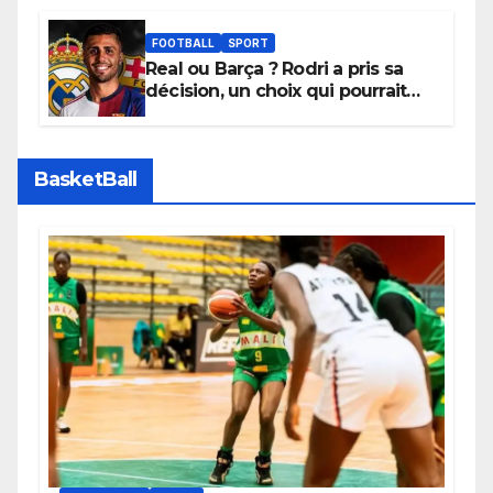
promouvoir des compétitions
apaisées.
FOOTBALL
SPORT
Real ou Barça ? Rodri a pris sa
décision, un choix qui pourrait
faire grand bruit sur le marché
des transferts.
BasketBall