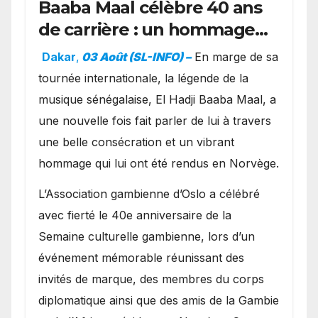
Baaba Maal célèbre 40 ans
de carrière : un hommage
exceptionnel à Oslo en
Dakar
,
03 Août (SL-INFO) –
​En marge de sa
présence de la famille
tournée internationale, la légende de la
royale.
musique sénégalaise, El Hadji Baaba Maal, a
une nouvelle fois fait parler de lui à travers
une belle consécration et un vibrant
hommage qui lui ont été rendus en Norvège.
​L’Association gambienne d’Oslo a célébré
avec fierté le 40e anniversaire de la
Semaine culturelle gambienne, lors d’un
événement mémorable réunissant des
invités de marque, des membres du corps
diplomatique ainsi que des amis de la Gambie