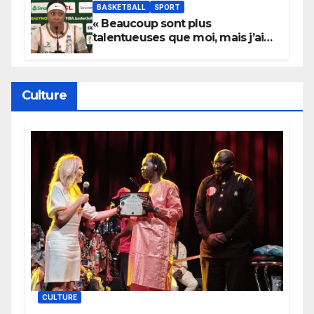
BASKETBALL
SPORT
« Beaucoup sont plus
talentueuses que moi, mais j’ai
persévéré » : le message fort de
Cierra Dillard
Culture
CULTURE