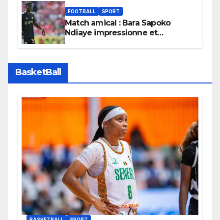
FOOTBALL
SPORT
Match amical : Bara Sapoko
Ndiaye impressionne et
confirme son potentiel avec le
Bayern Munich
BasketBall
BASKETBALL
SPORT