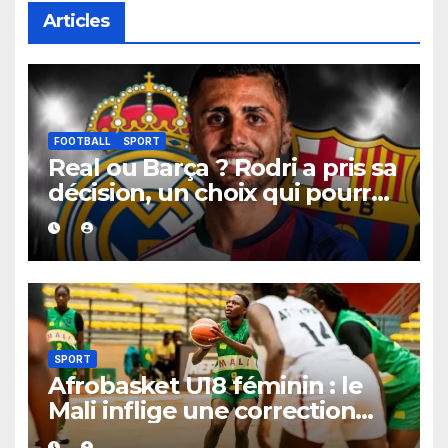
Articles
FOOTBALL
SPORT
Real ou Barça ? Rodri a pris sa
décision, un choix qui pourrait
faire grand bruit sur le
marché des transferts.
SPORT
Afrobasket U18 féminin : le
Mali inflige une correction
historique au Bénin avec plus