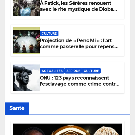
À Fatick, les Sérères renouent
avec le rite mystique de Diobaye
pour implorer le retour de la
pluie.
CULTURE
Projection de « Penc Mi » : l’art
comme passerelle pour repenser
la transmission des savoirs
africains.
ACTUALITÉS
AFRIQUE
CULTURE
ONU : 123 pays reconnaissent
l’esclavage comme crime contre
l’humanité, la France toujours en
retard sur le Code noi
Santé