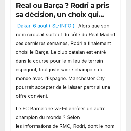
Real ou Barça ? Rodri a pris
sa décision, un choix qui
pourrait faire grand bruit
Dakar. 6 août ( SL-INFO )-
Alors que son
sur le marché des
nom circulait surtout du côté du Real Madrid
transferts.
ces dernières semaines, Rodri a finalement
choisi le Barça. Le club catalan est entré
dans la course pour le milieu de terrain
espagnol, tout juste sacré champion du
monde avec l’Espagne. Manchester City
pourrait accepter de le laisser partir si une
offre convient.
​Le FC Barcelone va-t-il enrôler un autre
champion du monde ? Selon
les informations de RMC, Rodri, dont le nom