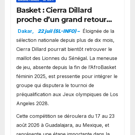
Basket : Cierra Dillard
proche d’un grand retour
avec les Lionnes ?
Dakar
,
22 juil (SL-INFO) –
Éloignée de la
sélection nationale depuis plus de dix mois,
Cierra Dillard pourrait bientôt retrouver le
maillot des Lionnes du Sénégal. La meneuse
de jeu, absente depuis la fin de l’AfroBasket
féminin 2025, est pressentie pour intégrer le
groupe qui disputera le tournoi de
préqualification aux Jeux olympiques de Los
Angeles 2028.
Cette compétition se déroulera du 17 au 23
août 2026 à Guadalajara, au Mexique, et
représente une étape importante dans la