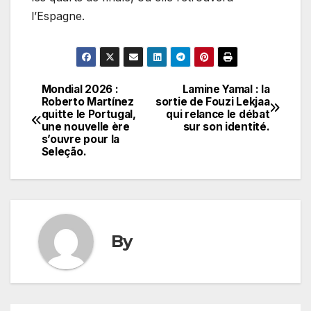
l’Espagne.
Mondial 2026 :
Lamine Yamal : la
Navigation
Roberto Martínez
sortie de Fouzi Lekjaa
quitte le Portugal,
qui relance le débat
de
une nouvelle ère
sur son identité.
s’ouvre pour la
l’article
Seleção.
By