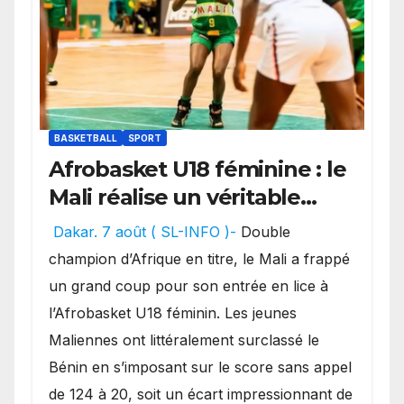
BASKETBALL
SPORT
Afrobasket U18 féminine : le
Mali réalise un véritable
festival offensif et inflige
Dakar. 7 août ( SL-INFO )-
Double
une lourde défaite au
champion d’Afrique en titre, le Mali a frappé
Bénin.
un grand coup pour son entrée en lice à
l’Afrobasket U18 féminin. Les jeunes
Maliennes ont littéralement surclassé le
Bénin en s’imposant sur le score sans appel
de 124 à 20, soit un écart impressionnant de