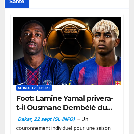
Santé
SL-INFO TV
SPORT
Foot: Lamine Yamal privera-
t-il Ousmane Dembélé du
Ballon d’or ?
Dakar, 22 sept (SL-INFO)
– Un
couronnement individuel pour une saison