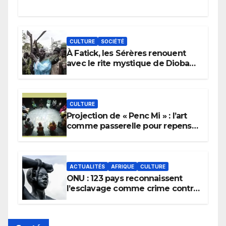
CULTURE
SOCIÉTÉ
À Fatick, les Sérères renouent
avec le rite mystique de Diobaye
pour implorer le retour de la
pluie.
CULTURE
Projection de « Penc Mi » : l’art
comme passerelle pour repenser
la transmission des savoirs
africains.
ACTUALITÉS
AFRIQUE
CULTURE
ONU : 123 pays reconnaissent
l’esclavage comme crime contre
l’humanité, la France toujours en
retard sur le Code noi