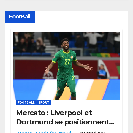
FootBall
FOOTBALL
SPORT
Mercato : Liverpool et
Dortmund se positionnent
en favoris pour recruter