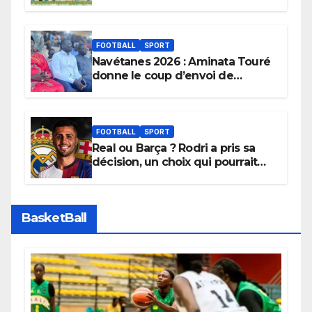
sera son premier obstacle.
FOOTBALL
SPORT
Navétanes 2026 : Aminata Touré
donne le coup d’envoi de
l’initiative « Zéro Violence »
depuis sa ville natale pour
promouvoir des compétitions
apaisées.
FOOTBALL
SPORT
Real ou Barça ? Rodri a pris sa
décision, un choix qui pourrait
faire grand bruit sur le marché
des transferts.
BasketBall