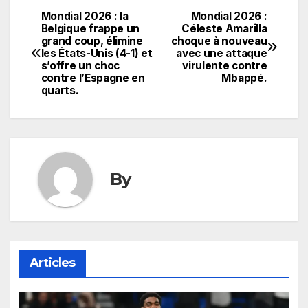
Mondial 2026 : la
Mondial 2026 :
Navigation
Belgique frappe un
Céleste Amarilla
grand coup, élimine
choque à nouveau
de
les États-Unis (4-1) et
avec une attaque
s’offre un choc
virulente contre
l’article
contre l’Espagne en
Mbappé.
quarts.
By
Articles