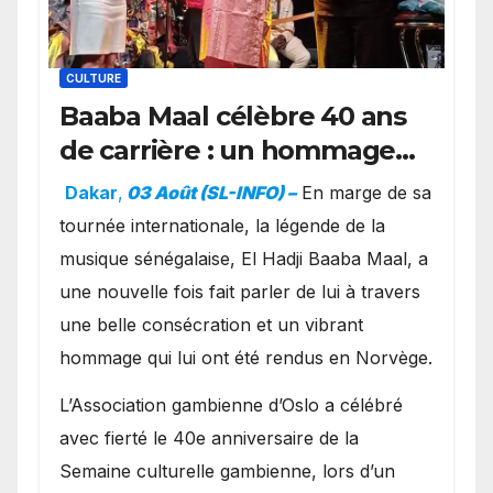
CULTURE
Baaba Maal célèbre 40 ans
de carrière : un hommage
exceptionnel à Oslo en
Dakar
,
03 Août (SL-INFO) –
​En marge de sa
présence de la famille
tournée internationale, la légende de la
royale.
musique sénégalaise, El Hadji Baaba Maal, a
une nouvelle fois fait parler de lui à travers
une belle consécration et un vibrant
hommage qui lui ont été rendus en Norvège.
​L’Association gambienne d’Oslo a célébré
avec fierté le 40e anniversaire de la
Semaine culturelle gambienne, lors d’un