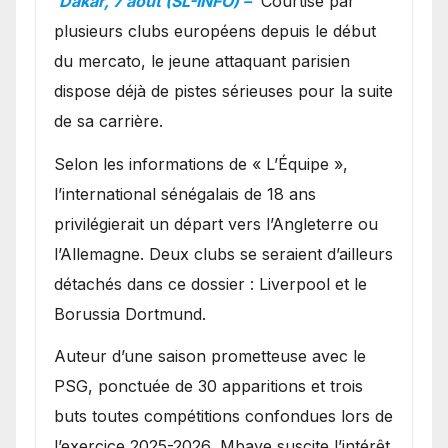
Dakar, 7 août (SL-INFO) –
Courtisé par
Ibrahim Mbaye
plusieurs clubs européens depuis le début
du mercato, le jeune attaquant parisien
dispose déjà de pistes sérieuses pour la suite
de sa carrière.
Selon les informations de « L’Équipe »,
l’international sénégalais de 18 ans
privilégierait un départ vers l’Angleterre ou
l’Allemagne. Deux clubs se seraient d’ailleurs
détachés dans ce dossier : Liverpool et le
Borussia Dortmund.
Auteur d’une saison prometteuse avec le
PSG, ponctuée de 30 apparitions et trois
buts toutes compétitions confondues lors de
l’exercice 2025-2026, Mbaye suscite l’intérêt