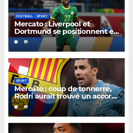
FOOTBALL
SPORT
Mercato : Liverpool et
Dortmund se positionnent en
favoris pour recruter Ibrahim
Mbaye
SPORT
Mercato : coup de tonnerre,
Rodri aurait trouvé un accord
XXL avec le Barça pour un
contrat jusqu’en 2030.