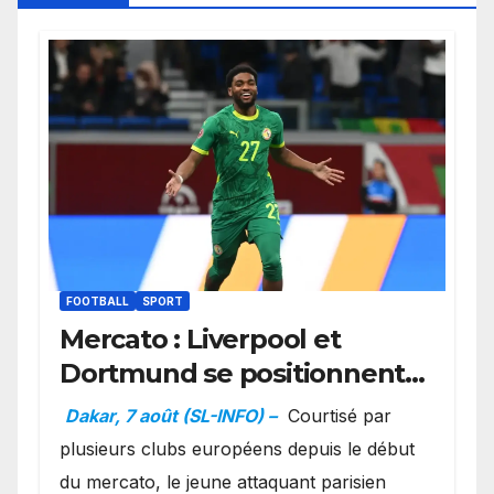
FOOTBALL
SPORT
Mercato : Liverpool et
Dortmund se positionnent
en favoris pour recruter
Dakar, 7 août (SL-INFO) –
Courtisé par
Ibrahim Mbaye
plusieurs clubs européens depuis le début
du mercato, le jeune attaquant parisien