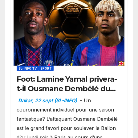
SL-INFO TV
SPORT
Foot: Lamine Yamal privera-
t-il Ousmane Dembélé du
Ballon d’or ?
Dakar, 22 sept (SL-INFO)
– Un
couronnement individuel pour une saison
fantastique? L’attaquant Ousmane Dembélé
est le grand favori pour soulever le Ballon
d’or lundi soir à Paris au cours d’une