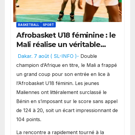
BASKETBALL
SPORT
Afrobasket U18 féminine : le
Mali réalise un véritable
festival offensif et inflige
Dakar. 7 août ( SL-INFO )-
Double
une lourde défaite au
champion d’Afrique en titre, le Mali a frappé
Bénin.
un grand coup pour son entrée en lice à
l’Afrobasket U18 féminin. Les jeunes
Maliennes ont littéralement surclassé le
Bénin en s’imposant sur le score sans appel
de 124 à 20, soit un écart impressionnant de
104 points.
La rencontre a rapidement tourné à la