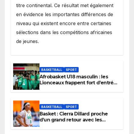
titre continental. Ce résultat met également
en évidence les importantes différences de
niveau qui existent encore entre certaines
sélections dans les compétitions africaines
de jeunes.
BASKETBALL
SPORT
Afrobasket U18 masculin : les
Lionceaux frappent fort d’entrée
et lancent idéalement leur
tournoi.
BASKETBALL
SPORT
Basket : Cierra Dillard proche
d’un grand retour avec les
Lionnes ?