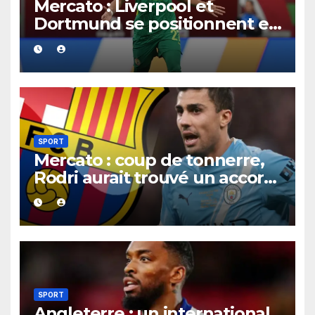
Mercato : Liverpool et
Dortmund se positionnent en
favoris pour recruter Ibrahim
Mbaye
SPORT
Mercato : coup de tonnerre,
Rodri aurait trouvé un accord
XXL avec le Barça pour un
contrat jusqu’en 2030.
SPORT
Angleterre : un international