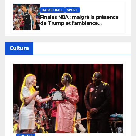
BASKETBALL
SPORT
Finales NBA : malgré la présence
de Trump et l’ambiance
électrique du Garden,
Wembanyama fait taire New
York
Culture
CULTURE