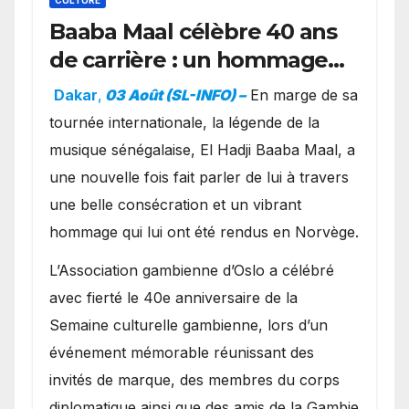
Baaba Maal célèbre 40 ans
de carrière : un hommage
exceptionnel à Oslo en
Dakar
,
03 Août (SL-INFO) –
​En marge de sa
présence de la famille
tournée internationale, la légende de la
royale.
musique sénégalaise, El Hadji Baaba Maal, a
une nouvelle fois fait parler de lui à travers
une belle consécration et un vibrant
hommage qui lui ont été rendus en Norvège.
​L’Association gambienne d’Oslo a célébré
avec fierté le 40e anniversaire de la
Semaine culturelle gambienne, lors d’un
événement mémorable réunissant des
invités de marque, des membres du corps
diplomatique ainsi que des amis de la Gambie