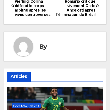
Pierluigi Collina
Romario critique
défend le corps
vivement Carlo
de
arbitral après les
Ancelotti après
vives controverses
l’élimination du Brésil
l’article
By
Articles
FOOTBALL
SPORT