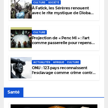
CULTURE
SOCIÉTÉ
À Fatick, les Sérères renouent
avec le rite mystique de Diobaye
pour implorer le retour de la
pluie.
CULTURE
Projection de « Penc Mi » : l’art
comme passerelle pour repenser
la transmission des savoirs
africains.
ACTUALITÉS
AFRIQUE
CULTURE
ONU : 123 pays reconnaissent
l’esclavage comme crime contre
l’humanité, la France toujours en
retard sur le Code noi
Santé