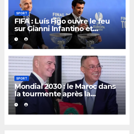
SPORT
FIFA : Luís Figo ouvre le feu
sur Gianni Infantino et
réclame un nouveau patron à
la tête de l’instance
mondiale.
SPORT
Mondial 2030 : le Maroc dans
la tourmente après la
demande de retrait formulée
par un parti écologiste
portugais.