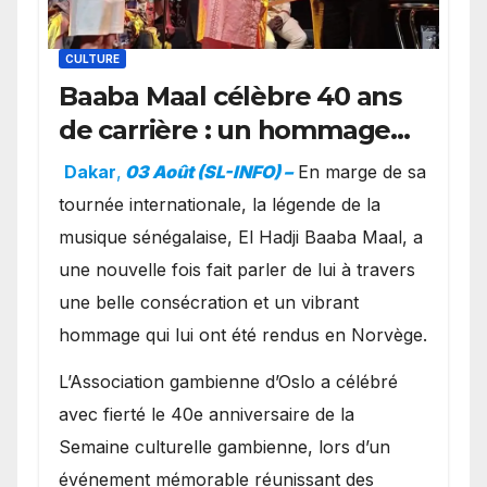
CULTURE
Baaba Maal célèbre 40 ans
de carrière : un hommage
exceptionnel à Oslo en
Dakar
,
03 Août (SL-INFO) –
​En marge de sa
présence de la famille
tournée internationale, la légende de la
royale.
musique sénégalaise, El Hadji Baaba Maal, a
une nouvelle fois fait parler de lui à travers
une belle consécration et un vibrant
hommage qui lui ont été rendus en Norvège.
​L’Association gambienne d’Oslo a célébré
avec fierté le 40e anniversaire de la
Semaine culturelle gambienne, lors d’un
événement mémorable réunissant des