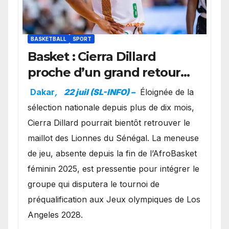
BASKETBALL
SPORT
Basket : Cierra Dillard
proche d’un grand retour
avec les Lionnes ?
Dakar
,
22 juil (SL-INFO) –
Éloignée de la
sélection nationale depuis plus de dix mois,
Cierra Dillard pourrait bientôt retrouver le
maillot des Lionnes du Sénégal. La meneuse
de jeu, absente depuis la fin de l’AfroBasket
féminin 2025, est pressentie pour intégrer le
groupe qui disputera le tournoi de
préqualification aux Jeux olympiques de Los
Angeles 2028.