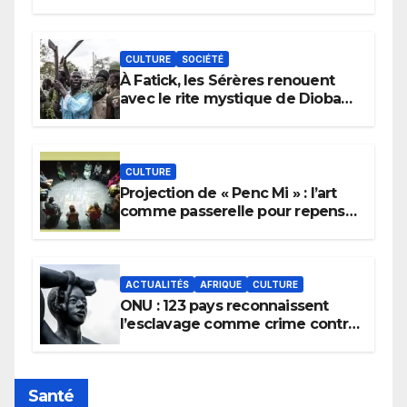
CULTURE
SOCIÉTÉ
À Fatick, les Sérères renouent
avec le rite mystique de Diobaye
pour implorer le retour de la
pluie.
CULTURE
Projection de « Penc Mi » : l’art
comme passerelle pour repenser
la transmission des savoirs
africains.
ACTUALITÉS
AFRIQUE
CULTURE
ONU : 123 pays reconnaissent
l’esclavage comme crime contre
l’humanité, la France toujours en
retard sur le Code noi
Santé