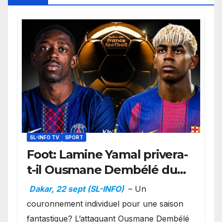
SL-INFO TV
SPORT
Foot: Lamine Yamal privera-
t-il Ousmane Dembélé du
Ballon d’or ?
Dakar, 22 sept (SL-INFO)
– Un
couronnement individuel pour une saison
fantastique? L’attaquant Ousmane Dembélé