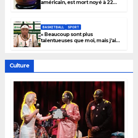
américain, est mort noyé à 22
ans
BASKETBALL
SPORT
« Beaucoup sont plus
talentueuses que moi, mais j’ai
persévéré » : le message fort de
Cierra Dillard
Culture