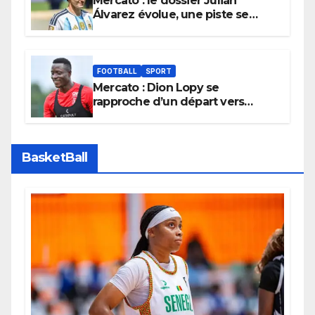
Mercato : le dossier Julián
Álvarez évolue, une piste se
referme définitivement
FOOTBALL
SPORT
Mercato : Dion Lopy se
rapproche d’un départ vers
l’Arabie Saoudite
BasketBall