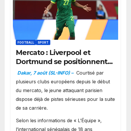
FOOTBALL
SPORT
Mercato : Liverpool et
Dortmund se positionnent
en favoris pour recruter
Dakar, 7 août (SL-INFO) –
Courtisé par
Ibrahim Mbaye
plusieurs clubs européens depuis le début
du mercato, le jeune attaquant parisien
dispose déjà de pistes sérieuses pour la suite
de sa carrière.
Selon les informations de « L’Équipe »,
l’international sénégalais de 18 ans