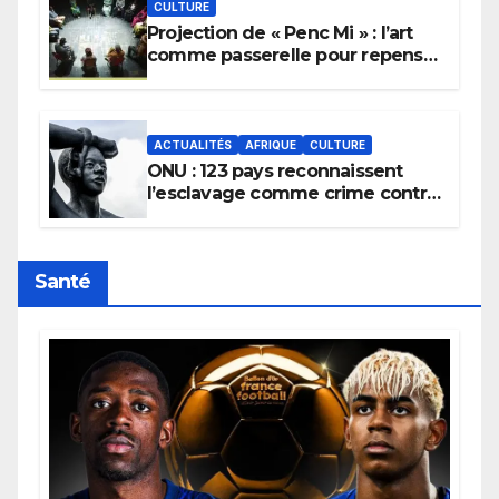
CULTURE
Projection de « Penc Mi » : l’art
comme passerelle pour repenser
la transmission des savoirs
africains.
ACTUALITÉS
AFRIQUE
CULTURE
ONU : 123 pays reconnaissent
l’esclavage comme crime contre
l’humanité, la France toujours en
retard sur le Code noi
Santé