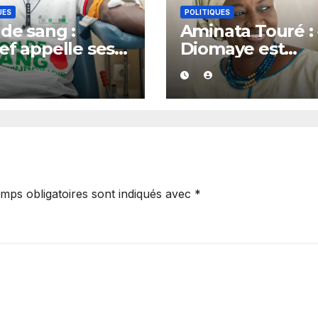
UES
POLITIQUES
de sang :
Aminata Touré : 
ef appelle ses
Diomaye est
tants,
majoritaire, il
athisants et
dispose de plus
 les citoyens à
la moitié des
obiliser
soutiens »
mps obligatoires sont indiqués avec
*