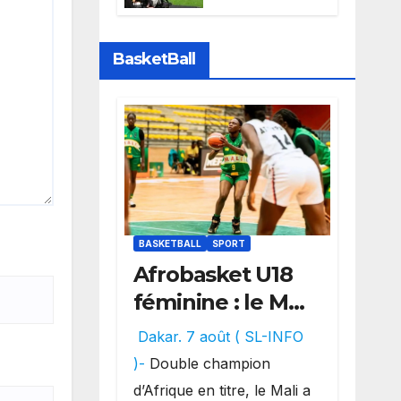
Sports perd la
diffusion de la
Liga
BasketBall
BASKETBALL
SPORT
Afrobasket U18
féminine : le Mali
réalise un
Dakar. 7 août ( SL-INFO
véritable festival
)-
Double champion
offensif et
d’Afrique en titre, le Mali a