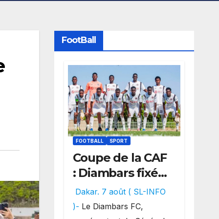
FootBall
e
FOOTBALL
SPORT
Coupe de la CAF
: Diambars fixé
sur son destin
Dakar. 7 août ( SL-INFO
africain, l’ES
)-
Le Diambars FC,
Zarzis sera son