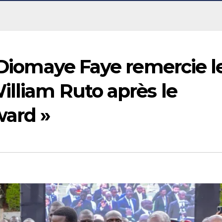
u Diomaye Faye remercie l
lliam Ruto après le
ward »