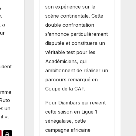
son expérience sur la
e
scène continentale. Cette
s
t a
double confrontation
ur
s’annonce particulièrement
disputée et constituera un
véritable test pour les
Académiciens, qui
sident
ambitionnent de réaliser un
parcours remarqué en
Coupe de la CAF.
comme
 Ruto
Pour Diambars qui revient
 « un
cette saison en Ligue 1
t ».
sénégalaise, cette
campagne africaine