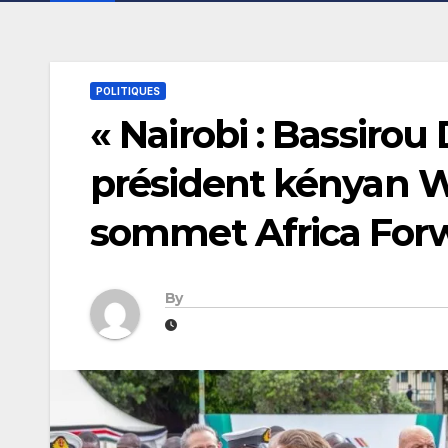
POLITIQUES
« Nairobi : Bassiro
président kényan Wi
sommet Africa For
By