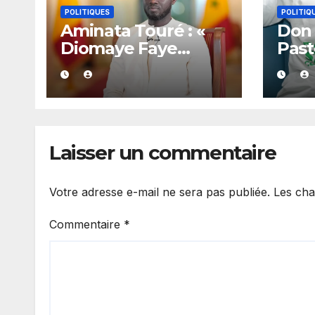
POLITIQUES
POLITIQ
Aminata Touré : «
Don 
Diomaye Faye
Past
dispose de toute
mili
l’année 2027 pour
symp
organiser les
tous
élections locales
se m
dans la légalité »
Laisser un commentaire
Votre adresse e-mail ne sera pas publiée.
Les cha
Commentaire
*