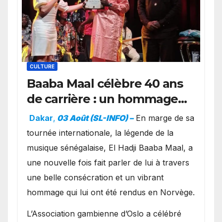
CULTURE
Baaba Maal célèbre 40 ans
de carrière : un hommage
exceptionnel à Oslo en
Dakar
,
03 Août (SL-INFO) –
​En marge de sa
présence de la famille
tournée internationale, la légende de la
royale.
musique sénégalaise, El Hadji Baaba Maal, a
une nouvelle fois fait parler de lui à travers
une belle consécration et un vibrant
hommage qui lui ont été rendus en Norvège.
​L’Association gambienne d’Oslo a célébré