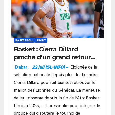
BASKETBALL
SPORT
Basket : Cierra Dillard
proche d’un grand retour
avec les Lionnes ?
Dakar
,
22 juil (SL-INFO) –
Éloignée de la
sélection nationale depuis plus de dix mois,
Cierra Dillard pourrait bientôt retrouver le
maillot des Lionnes du Sénégal. La meneuse
de jeu, absente depuis la fin de l’AfroBasket
féminin 2025, est pressentie pour intégrer le
groupe qui disputera le tournoi de