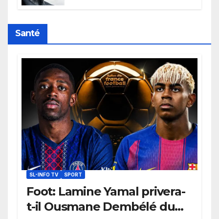
l’humanité, la France toujours en
retard sur le Code noi
Santé
SL-INFO TV
SPORT
Foot: Lamine Yamal privera-
t-il Ousmane Dembélé du