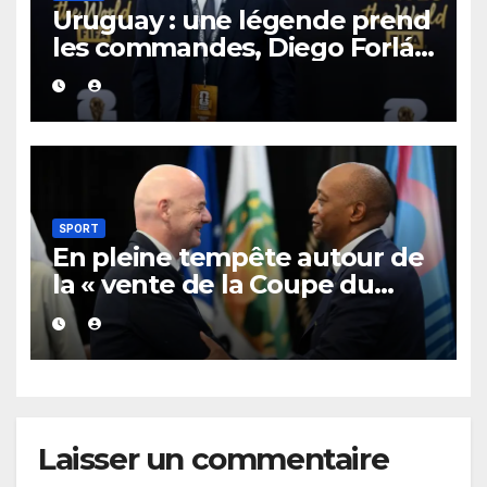
Uruguay : une légende prend
les commandes, Diego Forlán
est le nouveau sélectionneur
de la Celeste.
SPORT
En pleine tempête autour de
la « vente de la Coupe du
monde », Gianni Infantino
peut compter sur un soutien
sans faille de la
Confédération africaine de
football.
Laisser un commentaire