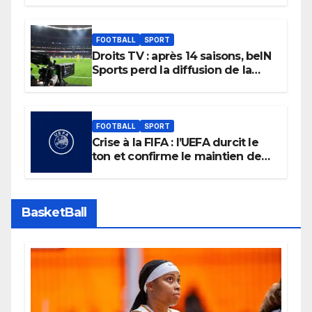
des transferts.
FOOTBALL
SPORT
Droits TV : après 14 saisons, beIN
Sports perd la diffusion de la
Liga
FOOTBALL
SPORT
Crise à la FIFA : l’UEFA durcit le
ton et confirme le maintien de
son boycott des Coupes du
monde.
BasketBall