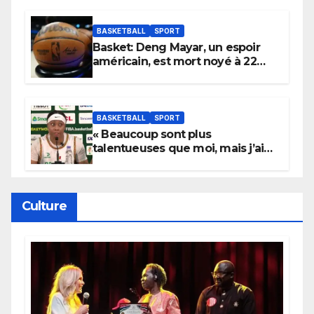
Wembanyama fait taire New
York
BASKETBALL
SPORT
Basket: Deng Mayar, un espoir
américain, est mort noyé à 22
ans
BASKETBALL
SPORT
« Beaucoup sont plus
talentueuses que moi, mais j’ai
persévéré » : le message fort de
Cierra Dillard
Culture