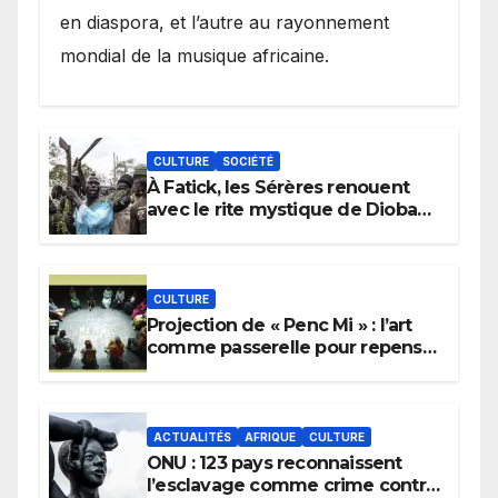
en diaspora, et l’autre au rayonnement
mondial de la musique africaine.
CULTURE
SOCIÉTÉ
À Fatick, les Sérères renouent
avec le rite mystique de Diobaye
pour implorer le retour de la
pluie.
CULTURE
Projection de « Penc Mi » : l’art
comme passerelle pour repenser
la transmission des savoirs
africains.
ACTUALITÉS
AFRIQUE
CULTURE
ONU : 123 pays reconnaissent
l’esclavage comme crime contre