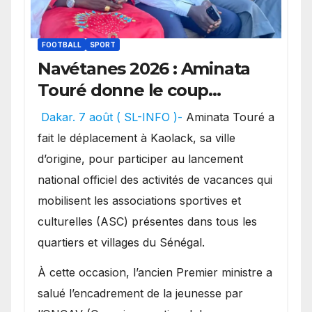
FOOTBALL
SPORT
Navétanes 2026 : Aminata
Touré donne le coup
d’envoi de l’initiative « Zéro
Dakar. 7 août ( SL-INFO )-
Aminata Touré a
Violence » depuis sa ville
fait le déplacement à Kaolack, sa ville
natale pour promouvoir des
d’origine, pour participer au lancement
compétitions apaisées.
national officiel des activités de vacances qui
mobilisent les associations sportives et
culturelles (ASC) présentes dans tous les
quartiers et villages du Sénégal.
​À cette occasion, l’ancien Premier ministre a
salué l’encadrement de la jeunesse par