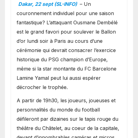
Ballon d’or ?
Dakar, 22 sept (SL-INFO)
– Un
couronnement individuel pour une saison
fantastique? L’attaquant Ousmane Dembélé
est le grand favori pour soulever le Ballon
d’or lundi soir à Paris au cours d’une
cérémonie qui devrait consacrer l’exercice
historique du PSG champion d’Europe,
même si la star montante du FC Barcelone
Lamine Yamal peut lui aussi espérer
décrocher le trophée.
A partir de 19h30, les joueurs, joueuses et
personnalités du monde du football
défileront par dizaines sur le tapis rouge du
théâtre du Châtelet, au coeur de la capitale,
devant d’innombrables caméras et micros.