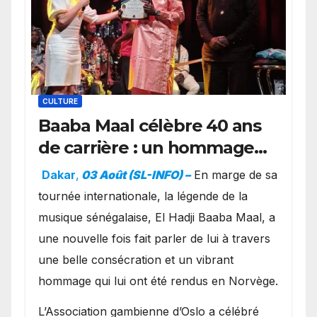
CULTURE
Baaba Maal célèbre 40 ans
de carrière : un hommage
exceptionnel à Oslo en
Dakar
,
03 Août (SL-INFO) –
​En marge de sa
présence de la famille
tournée internationale, la légende de la
royale.
musique sénégalaise, El Hadji Baaba Maal, a
une nouvelle fois fait parler de lui à travers
une belle consécration et un vibrant
hommage qui lui ont été rendus en Norvège.
​L’Association gambienne d’Oslo a célébré