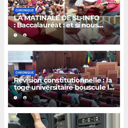
CHRONIQUE
LA MATINALE DE SL-INFO
: Baccalauréat : et si nous
arrêtions enfin d’en faire un
mythe ?
CHRONIQUE
Révision constitutionnelle : la
toge universitaire bouscule le
débat politique.