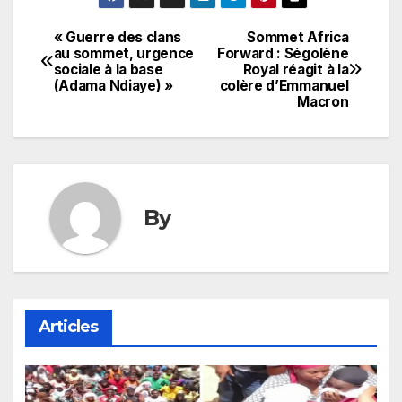
« Guerre des clans
Sommet Africa
Navigation
au sommet, urgence
Forward : Ségolène
sociale à la base
Royal réagit à la
de
(Adama Ndiaye) »
colère d’Emmanuel
Macron
l’article
By
Articles