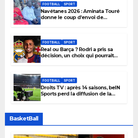
FOOTBALL
SPORT
Navétanes 2026 : Aminata Touré
donne le coup d’envoi de
l’initiative « Zéro Violence »
depuis sa ville natale pour
promouvoir des compétitions
apaisées.
FOOTBALL
SPORT
Real ou Barça ? Rodri a pris sa
décision, un choix qui pourrait
faire grand bruit sur le marché
des transferts.
FOOTBALL
SPORT
Droits TV : après 14 saisons, beIN
Sports perd la diffusion de la
Liga
BasketBall