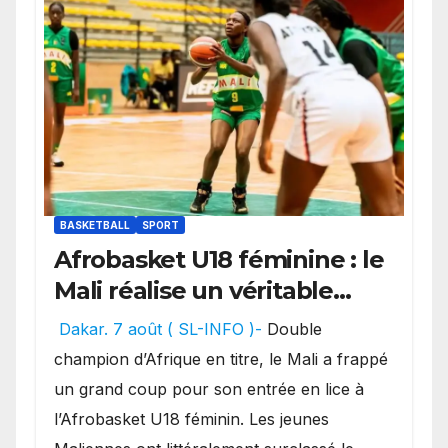
BASKETBALL
SPORT
Afrobasket U18 féminine : le
Mali réalise un véritable
festival offensif et inflige
Dakar. 7 août ( SL-INFO )-
Double
une lourde défaite au
champion d’Afrique en titre, le Mali a frappé
Bénin.
un grand coup pour son entrée en lice à
l’Afrobasket U18 féminin. Les jeunes