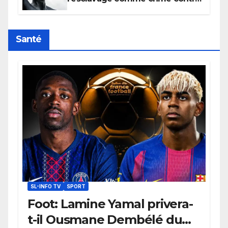
l’humanité, la France toujours en
retard sur le Code noi
Santé
SL-INFO TV
SPORT
Foot: Lamine Yamal privera-
t-il Ousmane Dembélé du