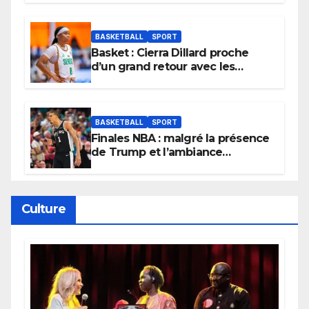
tournoi.
BASKETBALL
SPORT
Basket : Cierra Dillard proche
d’un grand retour avec les
Lionnes ?
BASKETBALL
SPORT
Finales NBA : malgré la présence
de Trump et l’ambiance
électrique du Garden,
Wembanyama fait taire New
York
Culture