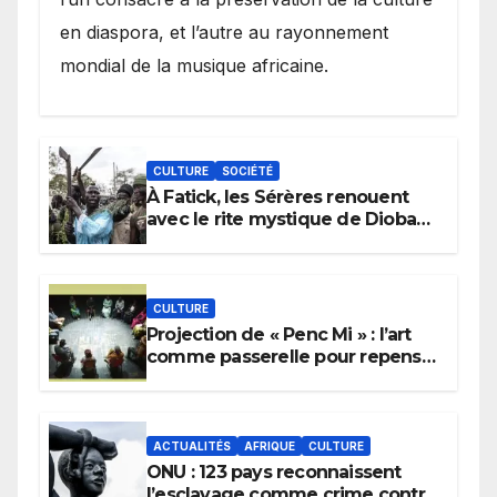
en diaspora, et l’autre au rayonnement
mondial de la musique africaine.
CULTURE
SOCIÉTÉ
À Fatick, les Sérères renouent
avec le rite mystique de Diobaye
pour implorer le retour de la
pluie.
CULTURE
Projection de « Penc Mi » : l’art
comme passerelle pour repenser
la transmission des savoirs
africains.
ACTUALITÉS
AFRIQUE
CULTURE
ONU : 123 pays reconnaissent
l’esclavage comme crime contre