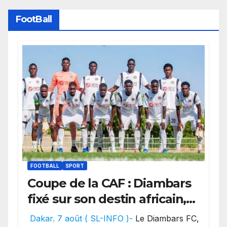
FootBall
FOOTBALL
SPORT
Coupe de la CAF : Diambars
fixé sur son destin africain,
l’ES Zarzis sera son premier
Dakar. 7 août ( SL-INFO )-
Le Diambars FC,