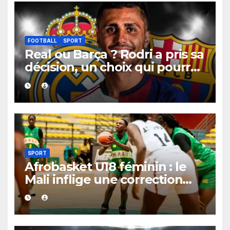
FOOTBALL
SPORT
Real ou Barça ? Rodri a pris sa
décision, un choix qui pourrait
faire grand bruit sur le
marché des transferts.
SPORT
Afrobasket U18 féminin : le
Mali inflige une correction
historique au Bénin avec plus
de 100 points d’écart