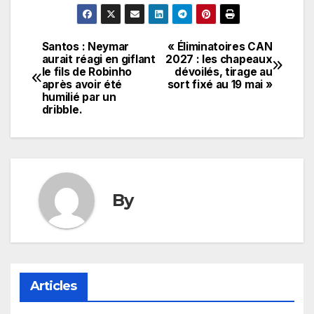
Santos : Neymar
« Éliminatoires CAN
Navigation
aurait réagi en giflant
2027 : les chapeaux
le fils de Robinho
dévoilés, tirage au
de
après avoir été
sort fixé au 19 mai »
humilié par un
l’article
dribble.
By
Articles