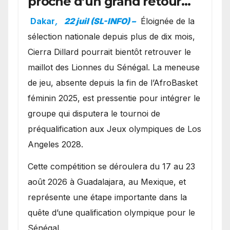
proche d’un grand retour
avec les Lionnes ?
Dakar
,
22 juil (SL-INFO) –
Éloignée de la
sélection nationale depuis plus de dix mois,
Cierra Dillard pourrait bientôt retrouver le
maillot des Lionnes du Sénégal. La meneuse
de jeu, absente depuis la fin de l’AfroBasket
féminin 2025, est pressentie pour intégrer le
groupe qui disputera le tournoi de
préqualification aux Jeux olympiques de Los
Angeles 2028.
Cette compétition se déroulera du 17 au 23
août 2026 à Guadalajara, au Mexique, et
représente une étape importante dans la
quête d’une qualification olympique pour le
Sénégal.