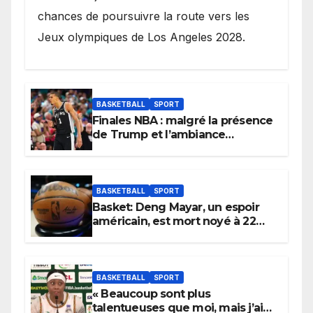
chances de poursuivre la route vers les
Jeux olympiques de Los Angeles 2028.
BASKETBALL
SPORT
Finales NBA : malgré la présence
de Trump et l’ambiance
électrique du Garden,
Wembanyama fait taire New
York
BASKETBALL
SPORT
Basket: Deng Mayar, un espoir
américain, est mort noyé à 22
ans
BASKETBALL
SPORT
« Beaucoup sont plus
talentueuses que moi, mais j’ai