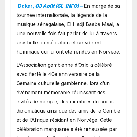
exceptionnel à Oslo en
Dakar
,
03 Août (SL-INFO) –
​En marge de sa
présence de la famille
tournée internationale, la légende de la
royale.
musique sénégalaise, El Hadji Baaba Maal, a
une nouvelle fois fait parler de lui à travers
une belle consécration et un vibrant
hommage qui lui ont été rendus en Norvège.
​L’Association gambienne d’Oslo a célébré
avec fierté le 40e anniversaire de la
Semaine culturelle gambienne, lors d’un
événement mémorable réunissant des
invités de marque, des membres du corps
diplomatique ainsi que des amis de la Gambie
et de l’Afrique résidant en Norvège. Cette
célébration marquante a été réhaussée par