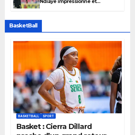
Ndiaye impressionne et
confirme son potentiel avec le
Bayern Munich
BasketBall
BASKETBALL
SPORT
Basket : Cierra Dillard