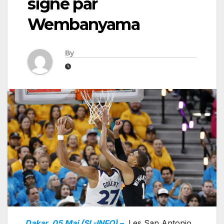
signé par
Wembanyama
By
Dakar, 05 Mai (SL-INFO) –
Les San Antonio