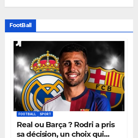
FootBall
FOOTBALL
SPORT
Real ou Barça ? Rodri a pris
sa décision, un choix qui