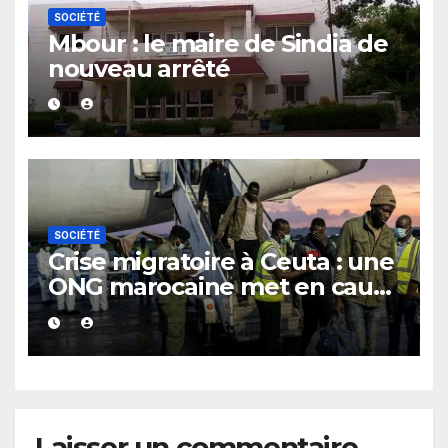
SOCIÉTÉ
Mbour : le maire de Sindia de
nouveau arrêté
SOCIÉTÉ
Crise migratoire à Ceuta : une
ONG marocaine met en cause
les responsabilités de Rabat
et de Madrid
Laisser un commentaire