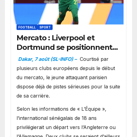
FOOTBALL
SPORT
Mercato : Liverpool et
Dortmund se positionnent
en favoris pour recruter
Dakar, 7 août (SL-INFO) –
Courtisé par
Ibrahim Mbaye
plusieurs clubs européens depuis le début
du mercato, le jeune attaquant parisien
dispose déjà de pistes sérieuses pour la suite
de sa carrière.
Selon les informations de « L’Équipe »,
l’international sénégalais de 18 ans
privilégierait un départ vers l’Angleterre ou
l’Allemagne. Deux clubs se seraient d’ailleurs