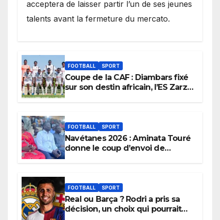
acceptera de laisser partir l’un de ses jeunes
talents avant la fermeture du mercato.
FOOTBALL
SPORT
Coupe de la CAF : Diambars fixé
sur son destin africain, l’ES Zarzis
sera son premier obstacle.
FOOTBALL
SPORT
Navétanes 2026 : Aminata Touré
donne le coup d’envoi de
l’initiative « Zéro Violence »
depuis sa ville natale pour
promouvoir des compétitions
apaisées.
FOOTBALL
SPORT
Real ou Barça ? Rodri a pris sa
décision, un choix qui pourrait
faire grand bruit sur le marché