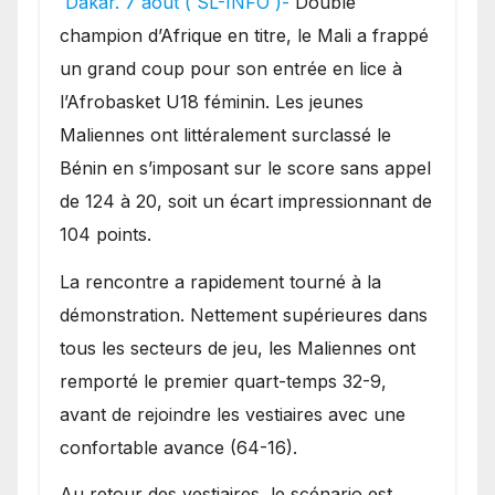
Dakar. 7 août ( SL-INFO )-
Double
une lourde défaite au
champion d’Afrique en titre, le Mali a frappé
Bénin.
un grand coup pour son entrée en lice à
l’Afrobasket U18 féminin. Les jeunes
Maliennes ont littéralement surclassé le
Bénin en s’imposant sur le score sans appel
de 124 à 20, soit un écart impressionnant de
104 points.
La rencontre a rapidement tourné à la
démonstration. Nettement supérieures dans
tous les secteurs de jeu, les Maliennes ont
remporté le premier quart-temps 32-9,
avant de rejoindre les vestiaires avec une
confortable avance (64-16).
Au retour des vestiaires, le scénario est