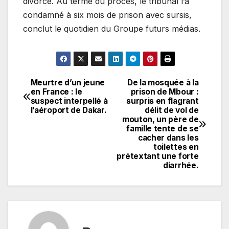
divorce. Au terme du procès, le tribunal l’a
condamné à six mois de prison avec sursis,
conclut le quotidien du Groupe futurs médias.
Meurtre d’un jeune
De la mosquée à la
Navigation
en France : le
prison de Mbour :
suspect interpellé à
surpris en flagrant
de
l’aéroport de Dakar.
délit de vol de
mouton, un père de
l’article
famille tente de se
cacher dans les
toilettes en
prétextant une forte
diarrhée.