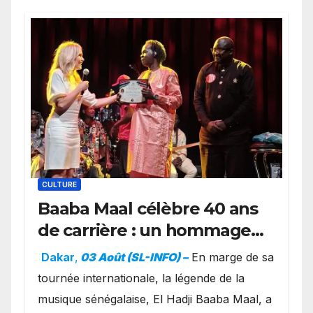
CULTURE
Baaba Maal célèbre 40 ans
de carrière : un hommage
exceptionnel à Oslo en
Dakar
,
03 Août (SL-INFO) –
​En marge de sa
présence de la famille
tournée internationale, la légende de la
royale.
musique sénégalaise, El Hadji Baaba Maal, a