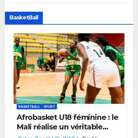
des transferts.
BasketBall
BASKETBALL
SPORT
Afrobasket U18 féminine : le
Mali réalise un véritable
festival offensif et inflige