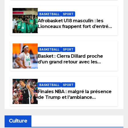
BASKETBALL
SPORT
Afrobasket U18 masculin : les
Lionceaux frappent fort d’entrée
et lancent idéalement leur
tournoi.
BASKETBALL
SPORT
Basket : Cierra Dillard proche
d’un grand retour avec les
Lionnes ?
BASKETBALL
SPORT
Finales NBA : malgré la présence
de Trump et l’ambiance
électrique du Garden,
Wembanyama fait taire New
York
Culture