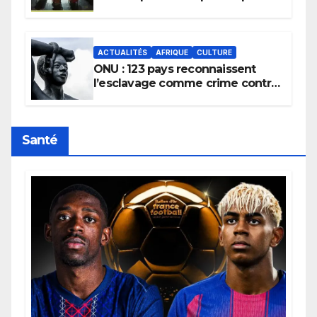
la transmission des savoirs
africains.
ACTUALITÉS
AFRIQUE
CULTURE
ONU : 123 pays reconnaissent
l’esclavage comme crime contre
l’humanité, la France toujours en
retard sur le Code noi
Santé