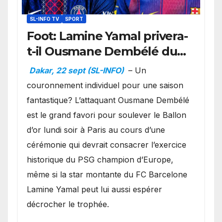
SL-INFO TV
SPORT
Foot: Lamine Yamal privera-
t-il Ousmane Dembélé du
Ballon d’or ?
Dakar, 22 sept (SL-INFO)
– Un
couronnement individuel pour une saison
fantastique? L’attaquant Ousmane Dembélé
est le grand favori pour soulever le Ballon
d’or lundi soir à Paris au cours d’une
cérémonie qui devrait consacrer l’exercice
historique du PSG champion d’Europe,
même si la star montante du FC Barcelone
Lamine Yamal peut lui aussi espérer
décrocher le trophée.