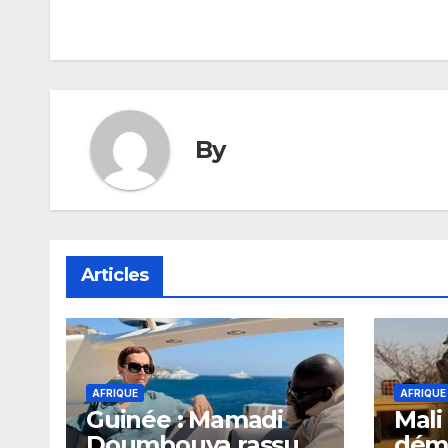
de
l’article
By
Articles
AFRIQUE
AFRIQUE
Guinée : Mamadi
Mali
Doumbouya rassure
dém