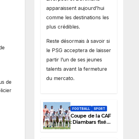
apparaissent aujourd’hui
comme les destinations les
plus crédibles.
Reste désormais à savoir si
de
le PSG acceptera de laisser
partir l’un de ses jeunes
talents avant la fermeture
du mercato.
us de
icier
FOOTBALL
SPORT
Coupe de la CAF
: Diambars fixé
sur son destin
africain, l’ES