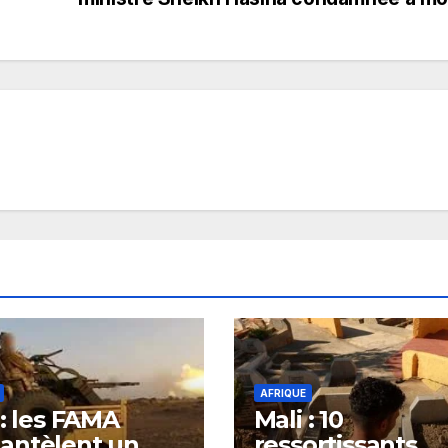
AFRIQUE
 : les FAMA
Mali : 10
antèlent un
ressortissants