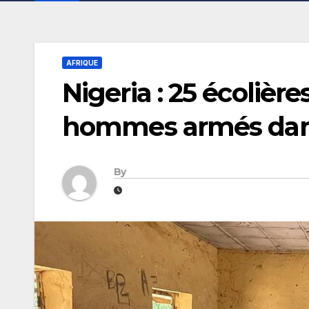
AFRIQUE
Nigeria : 25 écolièr
hommes armés dans
By