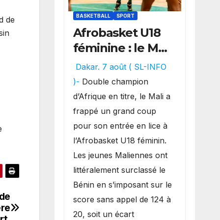
BASKETBALL
SPORT
d de
Afrobasket U18
sin
féminine : le Mali
réalise un
Dakar. 7 août ( SL-INFO
véritable festival
)-
Double champion
offensif et
d’Afrique en titre, le Mali a
inflige une
frappé un grand coup
lourde défaite
pour son entrée en lice à
e
au Bénin.
l’Afrobasket U18 féminin.
Les jeunes Maliennes ont
littéralement surclassé le
Bénin en s’imposant sur le
 de
score sans appel de 124 à
ère
20, soit un écart
rt.