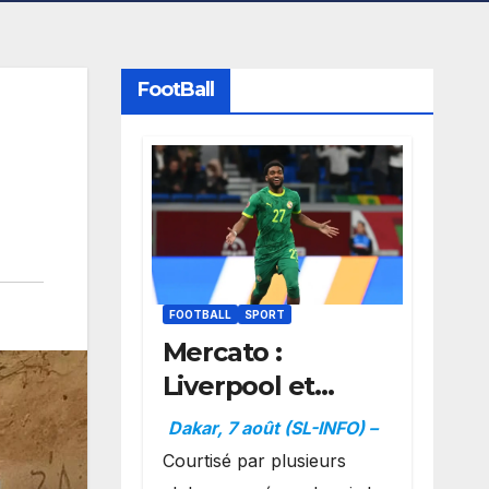
FootBall
FOOTBALL
SPORT
Mercato :
Liverpool et
Dortmund se
Dakar, 7 août (SL-INFO) –
positionnent en
Courtisé par plusieurs
favoris pour