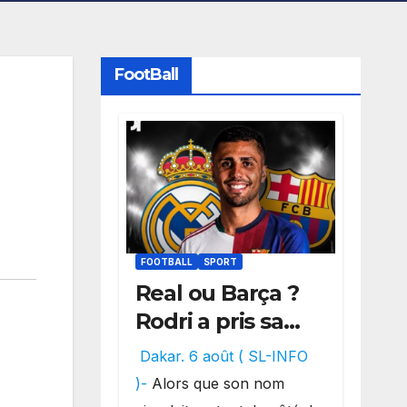
FootBall
FOOTBALL
SPORT
Real ou Barça ?
Rodri a pris sa
décision, un
Dakar. 6 août ( SL-INFO
choix qui
)-
Alors que son nom
pourrait faire