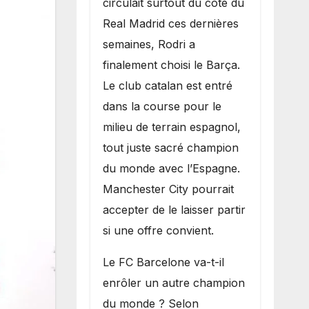
circulait surtout du côté du
grand bruit sur
Real Madrid ces dernières
le marché des
semaines, Rodri a
transferts.
finalement choisi le Barça.
Le club catalan est entré
dans la course pour le
milieu de terrain espagnol,
tout juste sacré champion
du monde avec l’Espagne.
Manchester City pourrait
accepter de le laisser partir
si une offre convient.
​Le FC Barcelone va-t-il
enrôler un autre champion
du monde ? Selon