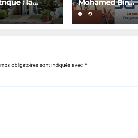
rique : la
Mohamed Bin
lec lance un
Zayed : SERTEM
l à la vigilance
contre-attaque 
rale
accuse la DER/F
graves
manquements
mps obligatoires sont indiqués avec
*