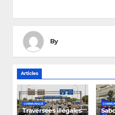
de
l’article
By
Articles
COMMUNIQUÉ
COMMUN
Traversées illégales
Sabo