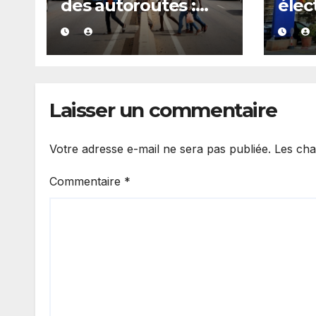
des autoroutes :
élect
l’ADS lance un plan
Sene
d’urgence
appe
géné
Laisser un commentaire
Votre adresse e-mail ne sera pas publiée.
Les cha
Commentaire
*