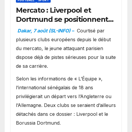
FOOTBALL
SPORT
Mercato : Liverpool et
Dortmund se positionnent
en favoris pour recruter
Dakar, 7 août (SL-INFO) –
Courtisé par
Ibrahim Mbaye
plusieurs clubs européens depuis le début
du mercato, le jeune attaquant parisien
dispose déjà de pistes sérieuses pour la suite
de sa carrière.
Selon les informations de « L’Équipe »,
l’international sénégalais de 18 ans
privilégierait un départ vers l’Angleterre ou
l’Allemagne. Deux clubs se seraient d’ailleurs
détachés dans ce dossier : Liverpool et le
Borussia Dortmund.