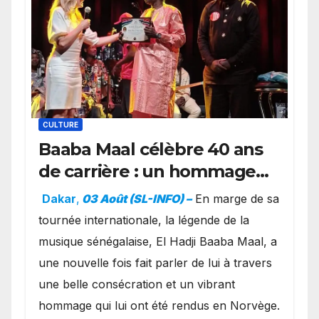
CULTURE
Baaba Maal célèbre 40 ans
de carrière : un hommage
exceptionnel à Oslo en
Dakar
,
03 Août (SL-INFO) –
​En marge de sa
présence de la famille
tournée internationale, la légende de la
royale.
musique sénégalaise, El Hadji Baaba Maal, a
une nouvelle fois fait parler de lui à travers
une belle consécration et un vibrant
hommage qui lui ont été rendus en Norvège.