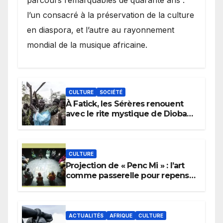
l’un consacré à la préservation de la culture
en diaspora, et l’autre au rayonnement
mondial de la musique africaine.
CULTURE
SOCIÉTÉ
À Fatick, les Sérères renouent
avec le rite mystique de Diobaye
pour implorer le retour de la
pluie.
CULTURE
Projection de « Penc Mi » : l’art
comme passerelle pour repenser
la transmission des savoirs
africains.
ACTUALITÉS
AFRIQUE
CULTURE