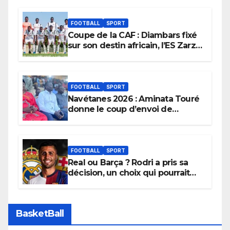
FOOTBALL
SPORT
Coupe de la CAF : Diambars fixé
sur son destin africain, l’ES Zarzis
sera son premier obstacle.
FOOTBALL
SPORT
Navétanes 2026 : Aminata Touré
donne le coup d’envoi de
l’initiative « Zéro Violence »
depuis sa ville natale pour
promouvoir des compétitions
apaisées.
FOOTBALL
SPORT
Real ou Barça ? Rodri a pris sa
décision, un choix qui pourrait
faire grand bruit sur le marché
des transferts.
BasketBall