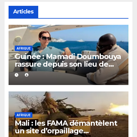
Articles
AFRIQUE
Guinée : Mamadi Doumbouya
rassure depuis son lieu de
vacances
AFRIQUE
Mali : les FAMA démantèlent
un site d’orpaillage