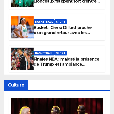
Lionceaux frappent fort d’entrée
et lancent idéalement leur
tournoi.
BASKETBALL
SPORT
Basket : Cierra Dillard proche
d’un grand retour avec les
Lionnes ?
BASKETBALL
SPORT
Finales NBA : malgré la présence
de Trump et l’ambiance
électrique du Garden,
Wembanyama fait taire New
York
Culture