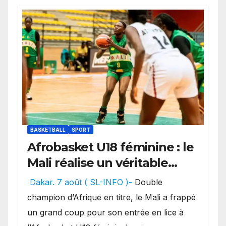
BASKETBALL
SPORT
Afrobasket U18 féminine : le
Mali réalise un véritable
festival offensif et inflige
Dakar. 7 août ( SL-INFO )-
Double
une lourde défaite au
champion d’Afrique en titre, le Mali a frappé
Bénin.
un grand coup pour son entrée en lice à