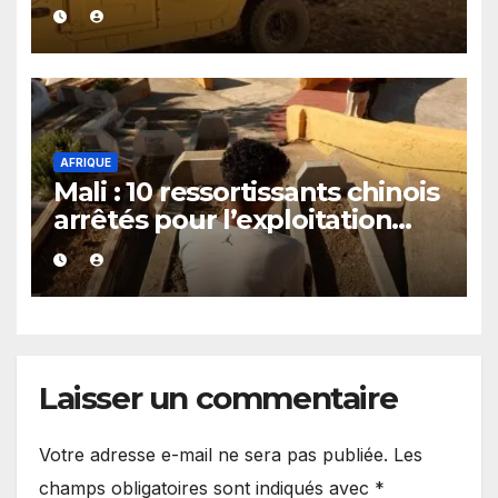
clandestin soupçonné d’être
exploité par le JNIM et le FLA
AFRIQUE
Mali : 10 ressortissants chinois
arrêtés pour l’exploitation
présumée d’un casino
clandestin
Laisser un commentaire
Votre adresse e-mail ne sera pas publiée.
Les
champs obligatoires sont indiqués avec
*