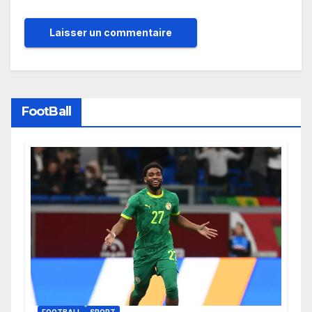
FootBall