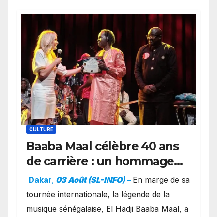
CULTURE
Baaba Maal célèbre 40 ans
de carrière : un hommage
exceptionnel à Oslo en
Dakar
,
03 Août (SL-INFO) –
​En marge de sa
présence de la famille
tournée internationale, la légende de la
royale.
musique sénégalaise, El Hadji Baaba Maal, a