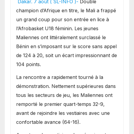
Dakar. 7 août ( SL-INFO )-
Double
une lourde défaite au
champion d’Afrique en titre, le Mali a frappé
Bénin.
un grand coup pour son entrée en lice à
l’Afrobasket U18 féminin. Les jeunes
Maliennes ont littéralement surclassé le
Bénin en s’imposant sur le score sans appel
de 124 à 20, soit un écart impressionnant de
104 points.
La rencontre a rapidement tourné à la
démonstration. Nettement supérieures dans
tous les secteurs de jeu, les Maliennes ont
remporté le premier quart-temps 32-9,
avant de rejoindre les vestiaires avec une
confortable avance (64-16).