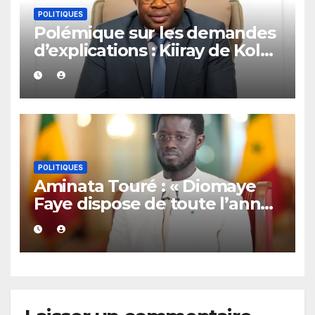
POLITIQUES
Polémique sur les demandes
d’explications : Kiiray de Kolda
apporte son soutien à
Mamadou Lamine Dianté
POLITIQUES
Aminata Touré : « Diomaye
Faye dispose de toute l’année
2027 pour organiser les
élections locales dans la
légalité »