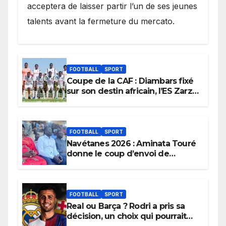
acceptera de laisser partir l’un de ses jeunes
talents avant la fermeture du mercato.
FOOTBALL
SPORT
Coupe de la CAF : Diambars fixé
sur son destin africain, l’ES Zarzis
sera son premier obstacle.
FOOTBALL
SPORT
Navétanes 2026 : Aminata Touré
donne le coup d’envoi de
l’initiative « Zéro Violence »
depuis sa ville natale pour
promouvoir des compétitions
apaisées.
FOOTBALL
SPORT
Real ou Barça ? Rodri a pris sa
décision, un choix qui pourrait