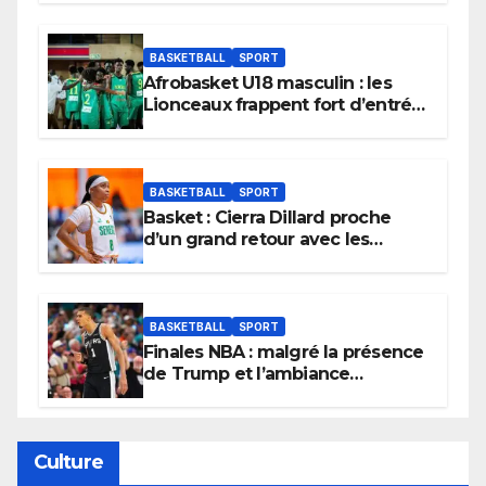
BASKETBALL
SPORT
Afrobasket U18 masculin : les
Lionceaux frappent fort d’entrée
et lancent idéalement leur
tournoi.
BASKETBALL
SPORT
Basket : Cierra Dillard proche
d’un grand retour avec les
Lionnes ?
BASKETBALL
SPORT
Finales NBA : malgré la présence
de Trump et l’ambiance
électrique du Garden,
Wembanyama fait taire New
York
Culture