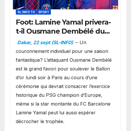
SL-INFO TV
SPORT
Foot: Lamine Yamal privera-
t-il Ousmane Dembélé du
Ballon d’or ?
Dakar, 22 sept (SL-INFO)
– Un
couronnement individuel pour une saison
fantastique? L’attaquant Ousmane Dembélé
est le grand favori pour soulever le Ballon
d’or lundi soir à Paris au cours d’une
cérémonie qui devrait consacrer l’exercice
historique du PSG champion d’Europe,
même si la star montante du FC Barcelone
Lamine Yamal peut lui aussi espérer
décrocher le trophée.