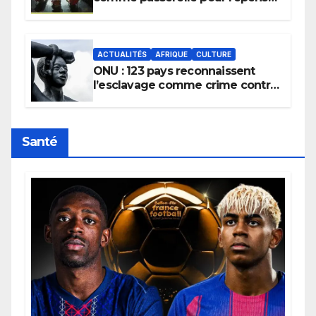
la transmission des savoirs
africains.
ACTUALITÉS
AFRIQUE
CULTURE
ONU : 123 pays reconnaissent
l’esclavage comme crime contre
l’humanité, la France toujours en
retard sur le Code noi
Santé