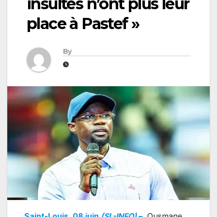
insultes n’ont plus leur
place à Pastef »
By
Saint-Louis, 08 juin
(SL-INFO)
–
Ousmane