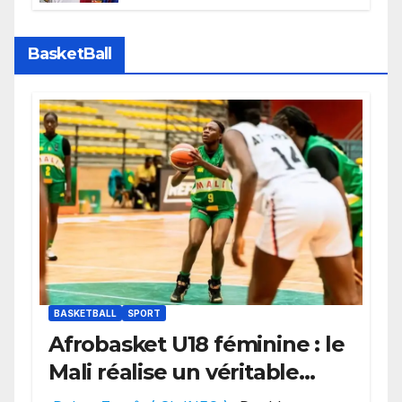
faire grand bruit sur le marché
des transferts.
BasketBall
BASKETBALL
SPORT
Afrobasket U18 féminine : le
Mali réalise un véritable
festival offensif et inflige