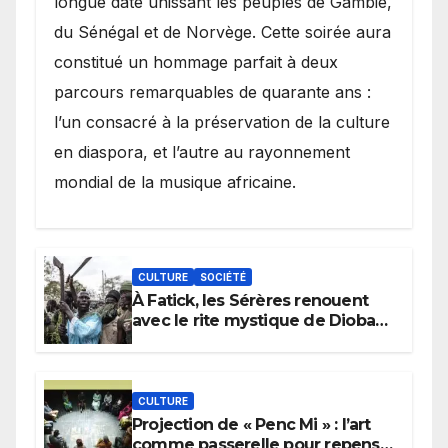
longue date unissant les peuples de Gambie,
du Sénégal et de Norvège. Cette soirée aura
constitué un hommage parfait à deux
parcours remarquables de quarante ans :
l’un consacré à la préservation de la culture
en diaspora, et l’autre au rayonnement
mondial de la musique africaine.
CULTURE
SOCIÉTÉ
À Fatick, les Sérères renouent
avec le rite mystique de Diobaye
pour implorer le retour de la
pluie.
CULTURE
Projection de « Penc Mi » : l’art
comme passerelle pour repenser