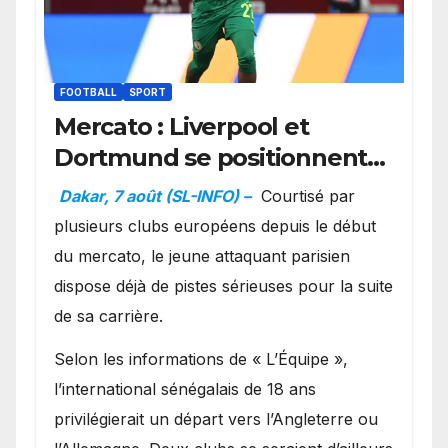
FOOTBALL
SPORT
Mercato : Liverpool et
Dortmund se positionnent
en favoris pour recruter
Dakar, 7 août (SL-INFO) –
Courtisé par
Ibrahim Mbaye
plusieurs clubs européens depuis le début
du mercato, le jeune attaquant parisien
dispose déjà de pistes sérieuses pour la suite
de sa carrière.
Selon les informations de « L’Équipe »,
l’international sénégalais de 18 ans
privilégierait un départ vers l’Angleterre ou