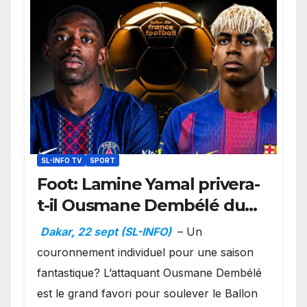
SL-INFO TV
SPORT
Foot: Lamine Yamal privera-
t-il Ousmane Dembélé du
Ballon d’or ?
Dakar, 22 sept (SL-INFO)
– Un
couronnement individuel pour une saison
fantastique? L’attaquant Ousmane Dembélé
est le grand favori pour soulever le Ballon