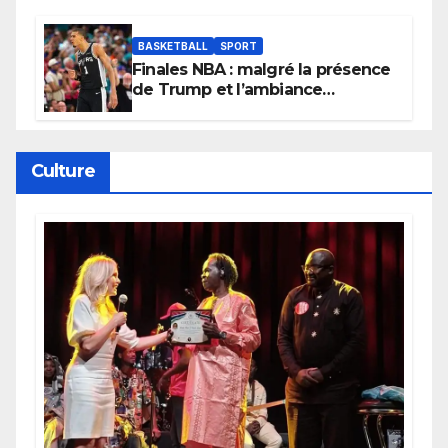
BASKETBALL
SPORT
Finales NBA : malgré la présence
de Trump et l’ambiance
électrique du Garden,
Wembanyama fait taire New
York
Culture