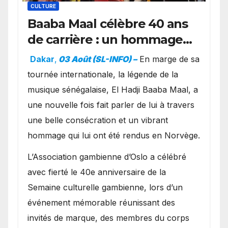
CULTURE
Baaba Maal célèbre 40 ans
de carrière : un hommage
exceptionnel à Oslo en
Dakar
,
03 Août (SL-INFO) –
​En marge de sa
présence de la famille
tournée internationale, la légende de la
royale.
musique sénégalaise, El Hadji Baaba Maal, a
une nouvelle fois fait parler de lui à travers
une belle consécration et un vibrant
hommage qui lui ont été rendus en Norvège.
​L’Association gambienne d’Oslo a célébré
avec fierté le 40e anniversaire de la
Semaine culturelle gambienne, lors d’un
événement mémorable réunissant des
invités de marque, des membres du corps