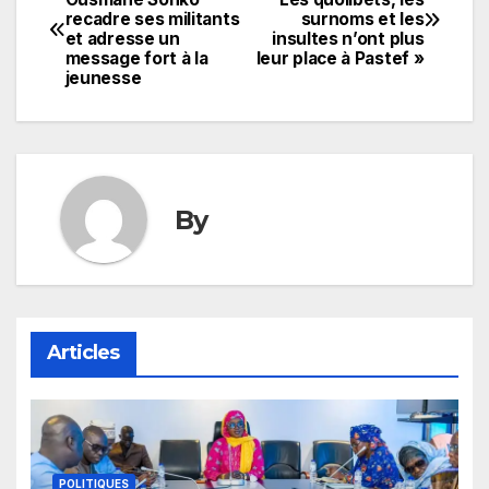
recadre ses militants
surnoms et les
de
et adresse un
insultes n’ont plus
message fort à la
leur place à Pastef »
l’article
jeunesse
By
Articles
POLITIQUES