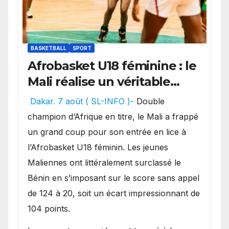
BASKETBALL
SPORT
Afrobasket U18 féminine : le
Mali réalise un véritable
festival offensif et inflige
Dakar. 7 août ( SL-INFO )-
Double
une lourde défaite au
champion d’Afrique en titre, le Mali a frappé
Bénin.
un grand coup pour son entrée en lice à
l’Afrobasket U18 féminin. Les jeunes
Maliennes ont littéralement surclassé le
Bénin en s’imposant sur le score sans appel
de 124 à 20, soit un écart impressionnant de
104 points.