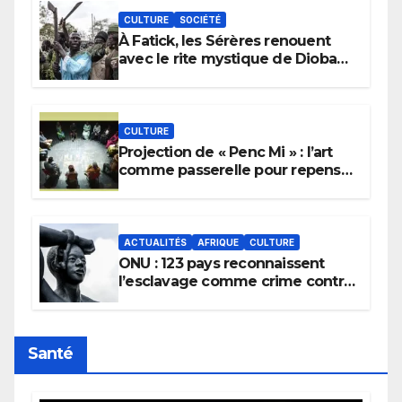
CULTURE
SOCIÉTÉ
À Fatick, les Sérères renouent
avec le rite mystique de Diobaye
pour implorer le retour de la
pluie.
CULTURE
Projection de « Penc Mi » : l’art
comme passerelle pour repenser
la transmission des savoirs
africains.
ACTUALITÉS
AFRIQUE
CULTURE
ONU : 123 pays reconnaissent
l’esclavage comme crime contre
l’humanité, la France toujours en
retard sur le Code noi
Santé