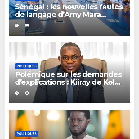
Sénégal : les nouvelles fautes
de langage d’Amy Mara
provoquent des réactions sur
les réseaux sociaux
POLITIQUES
Polémique sur les demandes
d’explications : Kiiray de Kolda
apporte son soutien à
Mamadou Lamine Dianté
POLITIQUES