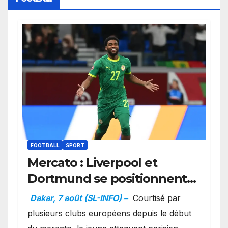
FOOTBALL
SPORT
Mercato : Liverpool et
Dortmund se positionnent
en favoris pour recruter
Dakar, 7 août (SL-INFO) –
Courtisé par
Ibrahim Mbaye
plusieurs clubs européens depuis le début