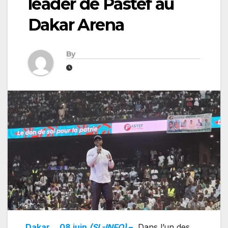
leader de Pastef au
Dakar Arena
By
Dakar
, 08 juin
(SL-INFO)
–
Dans l’un des