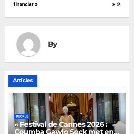
financier »
»
By
Articles
PEOPLE
« Festival de Cannes 2026 :
Coumba Gawlo Seck met en