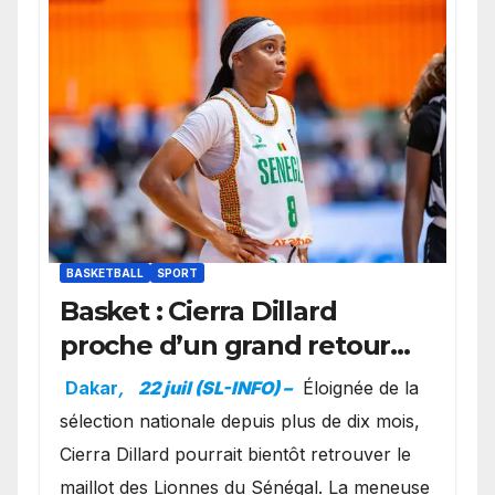
BASKETBALL
SPORT
Basket : Cierra Dillard
proche d’un grand retour
avec les Lionnes ?
Dakar
,
22 juil (SL-INFO) –
Éloignée de la
sélection nationale depuis plus de dix mois,
Cierra Dillard pourrait bientôt retrouver le
maillot des Lionnes du Sénégal. La meneuse