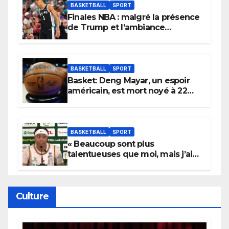
BASKETBALL
SPORT
Finales NBA : malgré la présence
de Trump et l’ambiance
électrique du Garden,
Wembanyama fait taire New
York
BASKETBALL
SPORT
Basket: Deng Mayar, un espoir
américain, est mort noyé à 22
ans
BASKETBALL
SPORT
« Beaucoup sont plus
talentueuses que moi, mais j’ai
persévéré » : le message fort de
Cierra Dillard
Culture