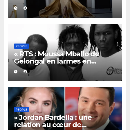
valeur l’élégance sénégalaise
sur la Croisette »
PEOPLE
« RTS : Moussa Mballo de
Gelongal en larmes en
évoquant la disparition de ses
frères Samba et Papis »
PEOPLE
« Jordan Bardella : une
relation au cœur de