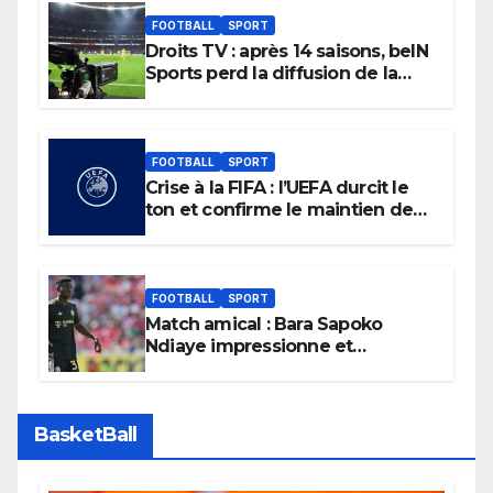
FOOTBALL
SPORT
Droits TV : après 14 saisons, beIN
Sports perd la diffusion de la
Liga
FOOTBALL
SPORT
Crise à la FIFA : l’UEFA durcit le
ton et confirme le maintien de
son boycott des Coupes du
monde.
FOOTBALL
SPORT
Match amical : Bara Sapoko
Ndiaye impressionne et
confirme son potentiel avec le
Bayern Munich
BasketBall