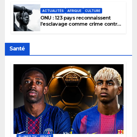
ACTUALITÉS
AFRIQUE
CULTURE
ONU : 123 pays reconnaissent
l’esclavage comme crime contre
l’humanité, la France toujours en
retard sur le Code noi
Santé
SL-INFO TV
SPORT