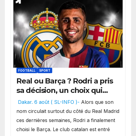
FOOTBALL
SPORT
Real ou Barça ? Rodri a pris
sa décision, un choix qui
pourrait faire grand bruit
Dakar. 6 août ( SL-INFO )-
Alors que son
sur le marché des
nom circulait surtout du côté du Real Madrid
transferts.
ces dernières semaines, Rodri a finalement
choisi le Barça. Le club catalan est entré