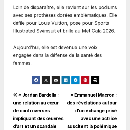
Loin de disparaître, elle revient sur les podiums
avec ses prothèses dorées emblématiques. Elle
défile pour Louis Vuitton, pose pour Sports
Illustrated Swimsuit et brille au Met Gala 2026.
Aujourd’hui, elle est devenue une voix
engagée dans la défense de la santé des
femmes.
Navigation
« Jordan Bardella :
« Emmanuel Macron :
une relation au cœur
des révélations autour
de
de controverses
d’un échange privé
l’article
impliquant des œuvres
avec une actrice
d’art et un scandale
suscitent la polémique