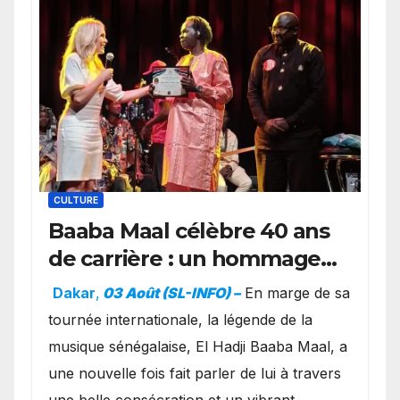
CULTURE
Baaba Maal célèbre 40 ans
de carrière : un hommage
exceptionnel à Oslo en
Dakar
,
03 Août (SL-INFO) –
​En marge de sa
présence de la famille
tournée internationale, la légende de la
royale.
musique sénégalaise, El Hadji Baaba Maal, a
une nouvelle fois fait parler de lui à travers