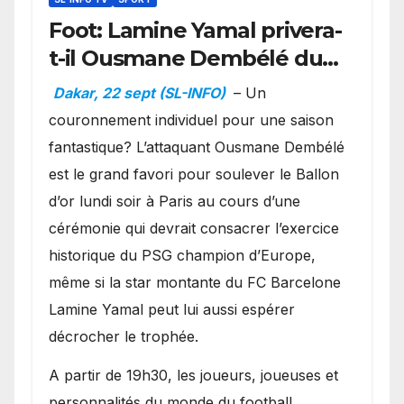
Foot: Lamine Yamal privera-
t-il Ousmane Dembélé du
Ballon d’or ?
Dakar, 22 sept (SL-INFO)
– Un
couronnement individuel pour une saison
fantastique? L’attaquant Ousmane Dembélé
est le grand favori pour soulever le Ballon
d’or lundi soir à Paris au cours d’une
cérémonie qui devrait consacrer l’exercice
historique du PSG champion d’Europe,
même si la star montante du FC Barcelone
Lamine Yamal peut lui aussi espérer
décrocher le trophée.
A partir de 19h30, les joueurs, joueuses et
personnalités du monde du football