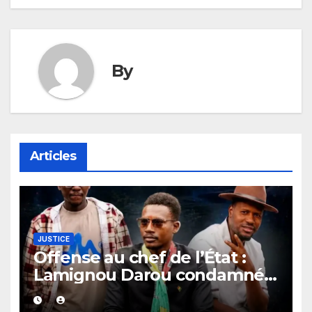
By
Articles
JUSTICE
Offense au chef de l’État :
Lamignou Darou condamné à
3 mois ferme, Oustaz Thiep et
Ndiaye Touba écopent de 2