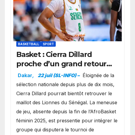
BASKETBALL
SPORT
Basket : Cierra Dillard
proche d’un grand retour
avec les Lionnes ?
Dakar
,
22 juil (SL-INFO) –
Éloignée de la
sélection nationale depuis plus de dix mois,
Cierra Dillard pourrait bientôt retrouver le
maillot des Lionnes du Sénégal. La meneuse
de jeu, absente depuis la fin de l’AfroBasket
féminin 2025, est pressentie pour intégrer le
groupe qui disputera le tournoi de