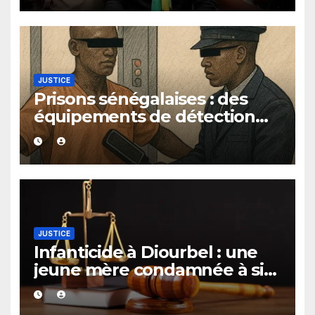
mois
JUSTICE
Prisons sénégalaises : des
équipements de détection
bientôt installés pour mettre
fin aux fouilles à nu
JUSTICE
Infanticide à Diourbel : une
jeune mère condamnée à six
ans de prison