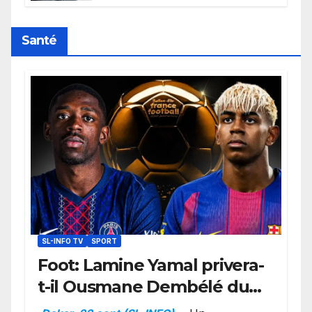
retard sur le Code noi
Santé
SL-INFO TV
SPORT
Foot: Lamine Yamal privera-
t-il Ousmane Dembélé du
Ballon d’or ?