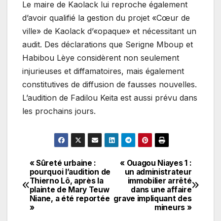
Le maire de Kaolack lui reproche également
d’avoir qualifié la gestion du projet «Cœur de
ville» de Kaolack d’«opaque» et nécessitant un
audit. Des déclarations que Serigne Mboup et
Habibou Lèye considèrent non seulement
injurieuses et diffamatoires, mais également
constitutives de diffusion de fausses nouvelles.
L’audition de Fadilou Keita est aussi prévu dans
les prochains jours.
« Sûreté urbaine :
« Ouagou Niayes 1 :
Navigation
pourquoi l’audition de
un administrateur
Thierno Lô, après la
immobilier arrêté
de
plainte de Mary Teuw
dans une affaire
Niane, a été reportée
grave impliquant des
l’article
»
mineurs »