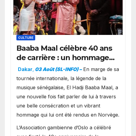
CULTURE
Baaba Maal célèbre 40 ans
de carrière : un hommage
exceptionnel à Oslo en
Dakar
,
03 Août (SL-INFO) –
​En marge de sa
présence de la famille
tournée internationale, la légende de la
royale.
musique sénégalaise, El Hadji Baaba Maal, a
une nouvelle fois fait parler de lui à travers
une belle consécration et un vibrant
hommage qui lui ont été rendus en Norvège.
​L’Association gambienne d’Oslo a célébré