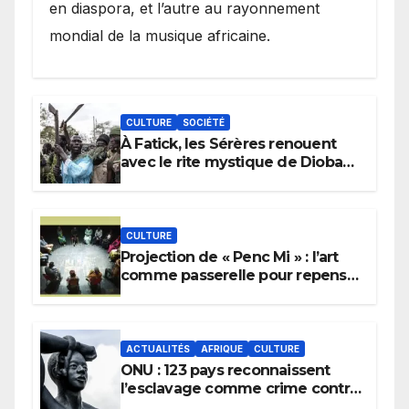
en diaspora, et l’autre au rayonnement
mondial de la musique africaine.
CULTURE
SOCIÉTÉ
À Fatick, les Sérères renouent
avec le rite mystique de Diobaye
pour implorer le retour de la
pluie.
CULTURE
Projection de « Penc Mi » : l’art
comme passerelle pour repenser
la transmission des savoirs
africains.
ACTUALITÉS
AFRIQUE
CULTURE
ONU : 123 pays reconnaissent
l’esclavage comme crime contre
l’humanité, la France toujours en