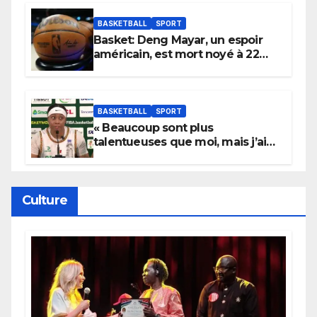
York
BASKETBALL
SPORT
Basket: Deng Mayar, un espoir
américain, est mort noyé à 22
ans
BASKETBALL
SPORT
« Beaucoup sont plus
talentueuses que moi, mais j’ai
persévéré » : le message fort de
Cierra Dillard
Culture