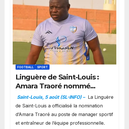
FOOTBALL
SPORT
Linguère de Saint-Louis :
Amara Traoré nommé
manager sportif et
Saint-Louis, 5 août (SL-INFO) –
La Linguère
entraîneur de l’équipe
de Saint-Louis a officialisé la nomination
d’Amara Traoré au poste de manager sportif
et entraîneur de l’équipe professionnelle.