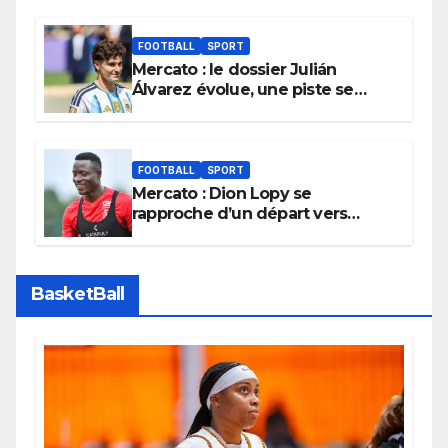
silence
FOOTBALL
SPORT
Mercato : le dossier Julián
Álvarez évolue, une piste se
referme définitivement
FOOTBALL
SPORT
Mercato : Dion Lopy se
rapproche d’un départ vers
l’Arabie Saoudite
BasketBall