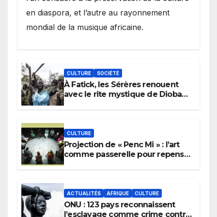
en diaspora, et l’autre au rayonnement
mondial de la musique africaine.
CULTURE
SOCIÉTÉ
À Fatick, les Sérères renouent
avec le rite mystique de Diobaye
pour implorer le retour de la
pluie.
CULTURE
Projection de « Penc Mi » : l’art
comme passerelle pour repenser
la transmission des savoirs
africains.
ACTUALITÉS
AFRIQUE
CULTURE
ONU : 123 pays reconnaissent
l’esclavage comme crime contre