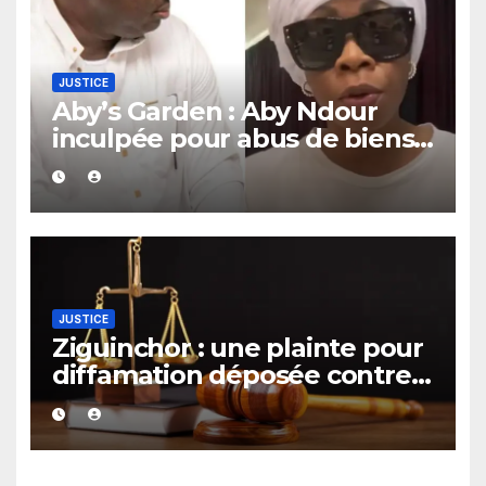
JUSTICE
Aby’s Garden : Aby Ndour
inculpée pour abus de biens
sociaux dans une affaire
portant sur 420 millions FCFA
JUSTICE
Ziguinchor : une plainte pour
diffamation déposée contre
le maire Djibril Sonko