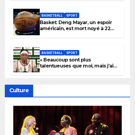
Wembanyama fait taire New
York
BASKETBALL
SPORT
Basket: Deng Mayar, un espoir
américain, est mort noyé à 22
ans
BASKETBALL
SPORT
« Beaucoup sont plus
talentueuses que moi, mais j’ai
persévéré » : le message fort de
Cierra Dillard
Culture