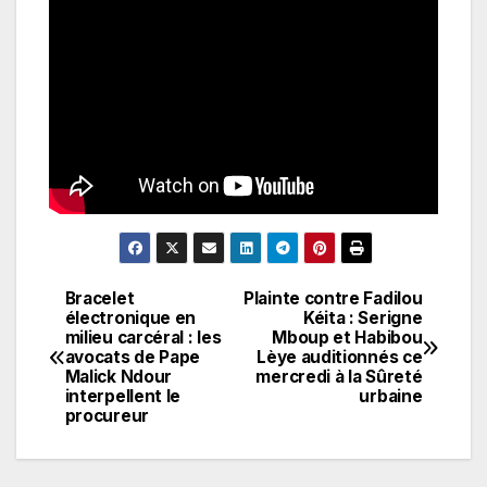
Bracelet
Plainte contre Fadilou
Navigation
électronique en
Kéita : Serigne
milieu carcéral : les
Mboup et Habibou
de
avocats de Pape
Lèye auditionnés ce
Malick Ndour
mercredi à la Sûreté
l’article
interpellent le
urbaine
procureur