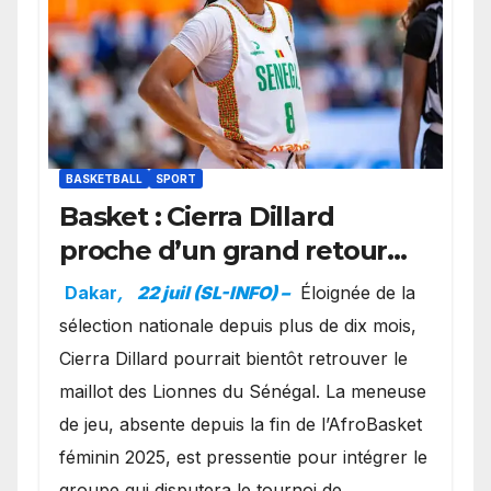
BASKETBALL
SPORT
Basket : Cierra Dillard
proche d’un grand retour
avec les Lionnes ?
Dakar
,
22 juil (SL-INFO) –
Éloignée de la
sélection nationale depuis plus de dix mois,
Cierra Dillard pourrait bientôt retrouver le
maillot des Lionnes du Sénégal. La meneuse
de jeu, absente depuis la fin de l’AfroBasket
féminin 2025, est pressentie pour intégrer le
groupe qui disputera le tournoi de