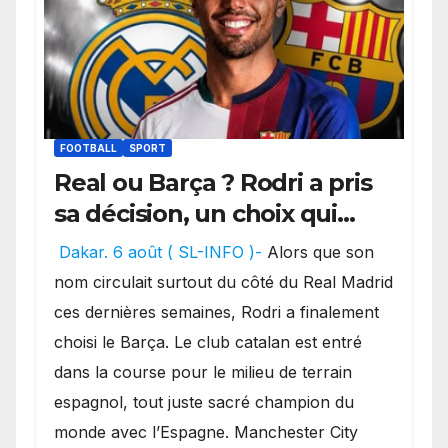
FOOTBALL
SPORT
Real ou Barça ? Rodri a pris
sa décision, un choix qui
pourrait faire grand bruit
Dakar. 6 août ( SL-INFO )-
Alors que son
sur le marché des
nom circulait surtout du côté du Real Madrid
transferts.
ces dernières semaines, Rodri a finalement
choisi le Barça. Le club catalan est entré
dans la course pour le milieu de terrain
espagnol, tout juste sacré champion du
monde avec l’Espagne. Manchester City