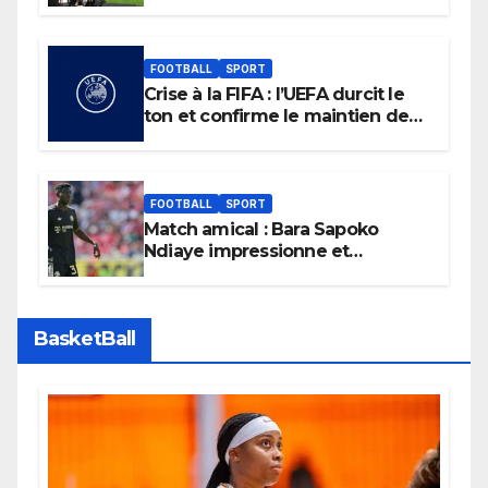
Liga
FOOTBALL
SPORT
Crise à la FIFA : l’UEFA durcit le
ton et confirme le maintien de
son boycott des Coupes du
monde.
FOOTBALL
SPORT
Match amical : Bara Sapoko
Ndiaye impressionne et
confirme son potentiel avec le
Bayern Munich
BasketBall