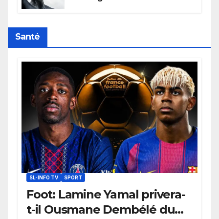
l’humanité, la France toujours en
retard sur le Code noi
Santé
SL-INFO TV
SPORT
Foot: Lamine Yamal privera-
t-il Ousmane Dembélé du