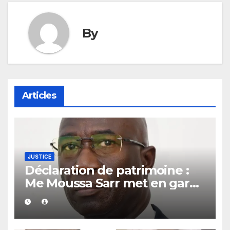
By
Articles
JUSTICE
Déclaration de patrimoine :
Me Moussa Sarr met en garde
les récalcitrants