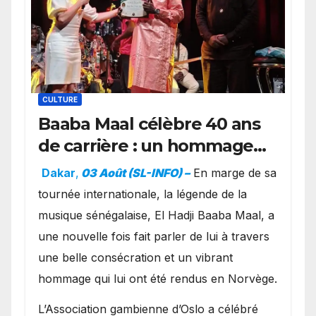
CULTURE
Baaba Maal célèbre 40 ans
de carrière : un hommage
exceptionnel à Oslo en
Dakar
,
03 Août (SL-INFO) –
​En marge de sa
présence de la famille
tournée internationale, la légende de la
royale.
musique sénégalaise, El Hadji Baaba Maal, a
une nouvelle fois fait parler de lui à travers
une belle consécration et un vibrant
hommage qui lui ont été rendus en Norvège.
​L’Association gambienne d’Oslo a célébré