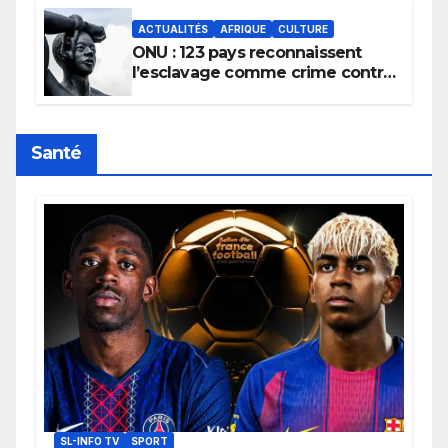
ACTUALITÉS
AFRIQUE
CULTURE
ONU : 123 pays reconnaissent
l’esclavage comme crime contre
l’humanité, la France toujours en
retard sur le Code noi
Santé
SL-INFO TV
SPORT