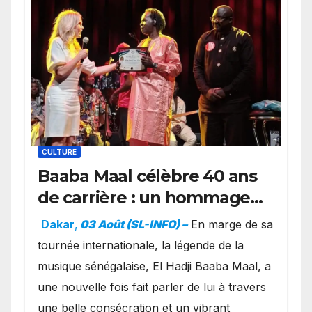
CULTURE
Baaba Maal célèbre 40 ans
de carrière : un hommage
exceptionnel à Oslo en
Dakar
,
03 Août (SL-INFO) –
​En marge de sa
présence de la famille
tournée internationale, la légende de la
royale.
musique sénégalaise, El Hadji Baaba Maal, a
une nouvelle fois fait parler de lui à travers
une belle consécration et un vibrant