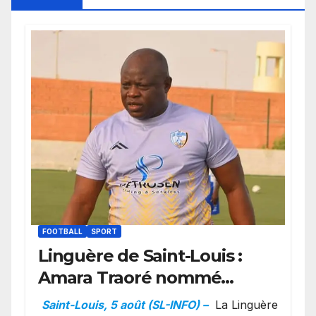
FOOTBALL
SPORT
Linguère de Saint-Louis :
Amara Traoré nommé
manager sportif et
Saint-Louis, 5 août (SL-INFO) –
La Linguère