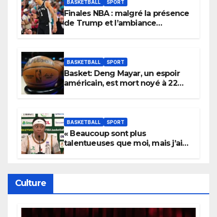
BASKETBALL
SPORT
Finales NBA : malgré la présence
de Trump et l’ambiance
électrique du Garden,
Wembanyama fait taire New
York
BASKETBALL
SPORT
Basket: Deng Mayar, un espoir
américain, est mort noyé à 22
ans
BASKETBALL
SPORT
« Beaucoup sont plus
talentueuses que moi, mais j’ai
persévéré » : le message fort de
Cierra Dillard
Culture