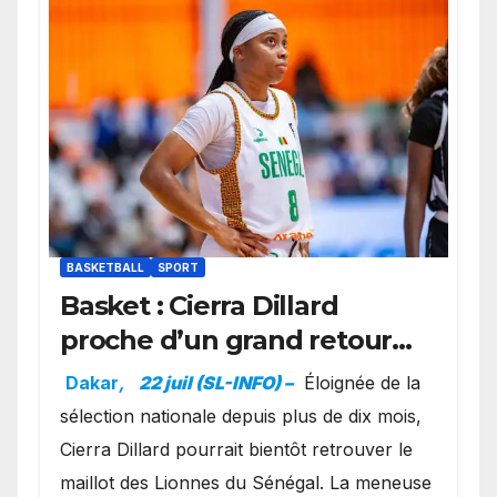
BASKETBALL
SPORT
Basket : Cierra Dillard
proche d’un grand retour
avec les Lionnes ?
Dakar
,
22 juil (SL-INFO) –
Éloignée de la
sélection nationale depuis plus de dix mois,
Cierra Dillard pourrait bientôt retrouver le
maillot des Lionnes du Sénégal. La meneuse