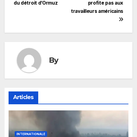
l’article
du détroit d’Ormuz
profite pas aux
travailleurs américains
By
Articles
INTERNATIONALE