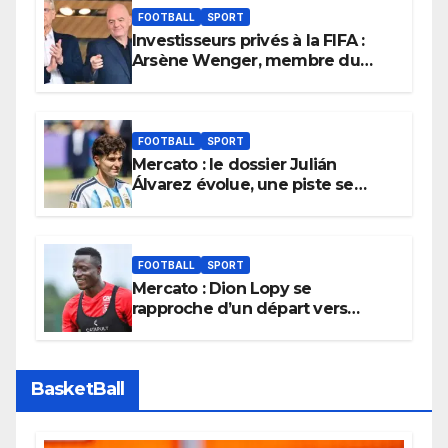
FOOTBALL
SPORT
Investisseurs privés à la FIFA :
Arsène Wenger, membre du
cabinet d’Infantino, brise le
silence
FOOTBALL
SPORT
Mercato : le dossier Julián
Álvarez évolue, une piste se
referme définitivement
FOOTBALL
SPORT
Mercato : Dion Lopy se
rapproche d’un départ vers
l’Arabie Saoudite
BasketBall