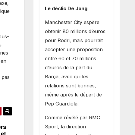
axe,
Le déclic De Jong
rique
​Manchester City espère
obtenir 80 millions d’euros
ous-
pour Rodri, mais pourrait
s
accepter une proposition
ines
entre 60 et 70 millions
 en
d’euros de la part du
Barça, avec qui les
t pas
relations sont bonnes,
même après le départ de
Pep Guardiola.
​Comme révélé par RMC
ers
Sport, la direction
 et