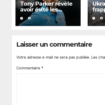
Tony Parker révèle
Ukra
avoir évité les
frap
soirées de P. Diddy
quot
pour protéger Eva
évac
Longoria
ordo
Kra
Laisser un commentaire
Votre adresse e-mail ne sera pas publiée.
Les cha
Commentaire
*