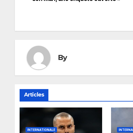
de
l’article
By
Articles
INTERNATIONALE
INTERNA