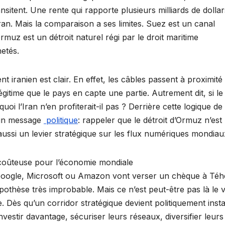
nsitent. Une rente qui rapporte plusieurs milliards de dolla
n. Mais la comparaison a ses limites. Suez est un canal
’Ormuz est un détroit naturel régi par le droit maritime
netés.
t iranien est clair. En effet, les câbles passent à proximité
 légitime que le pays en capte une partie. Autrement dit, si le
 l’Iran n’en profiterait-il pas ? Derrière cette logique de
 un message
politique
: rappeler que le détroit d’Ormuz n’est
aussi un levier stratégique sur les flux numériques mondiau
oûteuse pour l’économie mondiale
 Google, Microsoft ou Amazon vont verser un chèque à Téh
othèse très improbable. Mais ce n’est peut-être pas là le v
éée. Dès qu’un corridor stratégique devient politiquement inst
nvestir davantage, sécuriser leurs réseaux, diversifier leurs