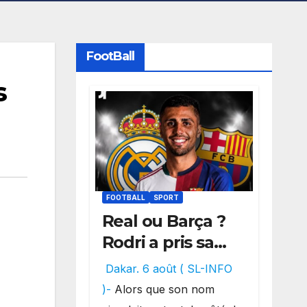
FootBall
s
FOOTBALL
SPORT
Real ou Barça ?
Rodri a pris sa
décision, un
Dakar. 6 août ( SL-INFO
choix qui
)-
Alors que son nom
pourrait faire