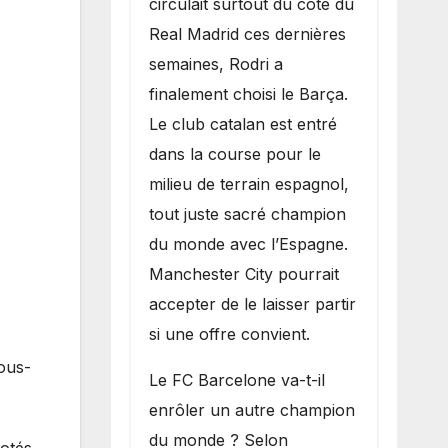
circulait surtout du côté du
grand bruit sur
Real Madrid ces dernières
le marché des
semaines, Rodri a
transferts.
finalement choisi le Barça.
Le club catalan est entré
dans la course pour le
milieu de terrain espagnol,
tout juste sacré champion
du monde avec l’Espagne.
Manchester City pourrait
accepter de le laisser partir
si une offre convient.
ous-
​Le FC Barcelone va-t-il
enrôler un autre champion
du monde ? Selon
otés,