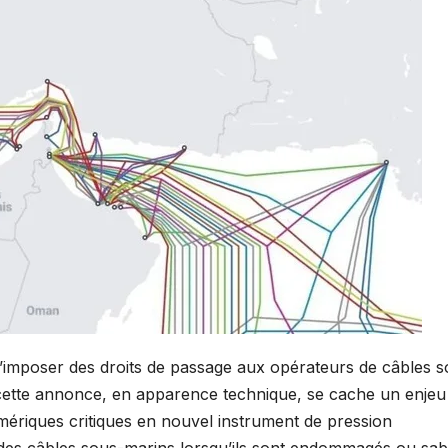
imposer des droits de passage aux opérateurs de câbles s
e cette annonce, en apparence technique, se cache un enjeu
umériques critiques en nouvel instrument de pression
des câbles sous-marins lorsqu’ils sont endommagés ou sab