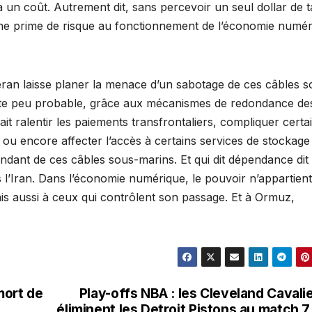
 un coût. Autrement dit, sans percevoir un seul dollar de t
 une prime de risque au fonctionnement de l’économie numé
héran laisse planer la menace d’un sabotage de ces câbles s
este peu probable, grâce aux mécanismes de redondance de
it ralentir les paiements transfrontaliers, compliquer certa
e ou encore affecter l’accès à certains services de stockage
endant de ces câbles sous-marins. Et qui dit dépendance dit
s l’Iran. Dans l’économie numérique, le pouvoir n’appartien
is aussi à ceux qui contrôlent son passage. Et à Ormuz,
mort de
Play-offs NBA : les Cleveland Cavali
éliminent les Detroit Pistons au match 7