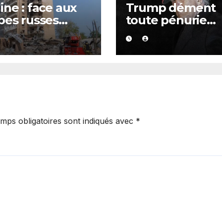
ine : face aux
Trump dément
pes russes
toute pénurie
idiennes, des
d’armements
uations
américains et s’
nnées à
prend aux médi
matorsk
mps obligatoires sont indiqués avec
*