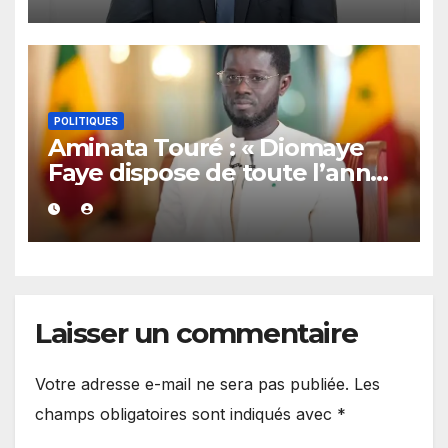
Mamadou Lamine Dianté
POLITIQUES
Aminata Touré : « Diomaye
Faye dispose de toute l’année
2027 pour organiser les
élections locales dans la
légalité »
Laisser un commentaire
Votre adresse e-mail ne sera pas publiée.
Les
champs obligatoires sont indiqués avec
*