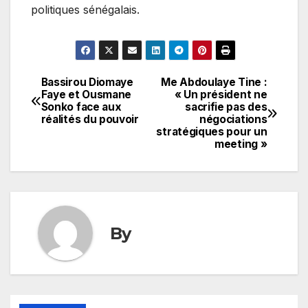
politiques sénégalais.
Bassirou Diomaye
Me Abdoulaye Tine :
Navigation
Faye et Ousmane
« Un président ne
Sonko face aux
sacrifie pas des
de
réalités du pouvoir
négociations
stratégiques pour un
l’article
meeting »
By