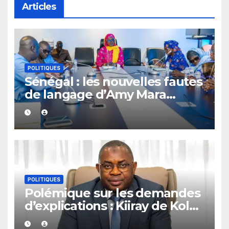
Articles
POLITIQUES
Sénégal : les nouvelles fautes
de langage d’Amy Mara
provoquent des réactions sur
les réseaux sociaux
POLITIQUES
Polémique sur les demandes
d’explications : Kiiray de Kolda
apporte son soutien à