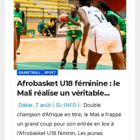
BASKETBALL
SPORT
Afrobasket U18 féminine : le
Mali réalise un véritable
festival offensif et inflige
Dakar. 7 août ( SL-INFO )-
Double
une lourde défaite au
champion d’Afrique en titre, le Mali a frappé
Bénin.
un grand coup pour son entrée en lice à
l’Afrobasket U18 féminin. Les jeunes