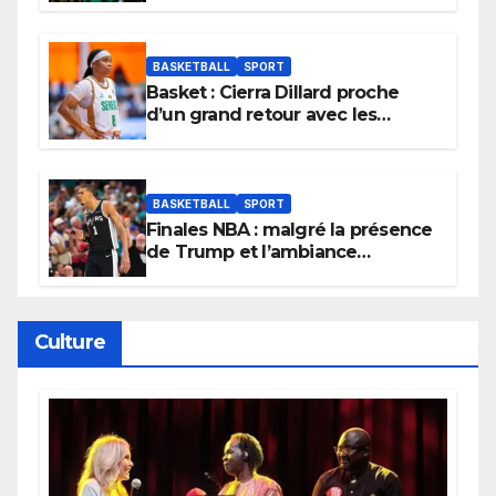
tournoi.
BASKETBALL
SPORT
Basket : Cierra Dillard proche
d’un grand retour avec les
Lionnes ?
BASKETBALL
SPORT
Finales NBA : malgré la présence
de Trump et l’ambiance
électrique du Garden,
Wembanyama fait taire New
York
Culture