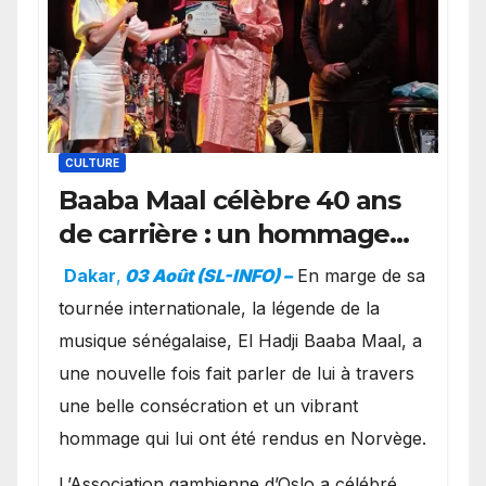
CULTURE
Baaba Maal célèbre 40 ans
de carrière : un hommage
exceptionnel à Oslo en
Dakar
,
03 Août (SL-INFO) –
​En marge de sa
présence de la famille
tournée internationale, la légende de la
royale.
musique sénégalaise, El Hadji Baaba Maal, a
une nouvelle fois fait parler de lui à travers
une belle consécration et un vibrant
hommage qui lui ont été rendus en Norvège.
​L’Association gambienne d’Oslo a célébré