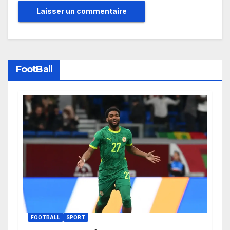
FootBall
FOOTBALL
SPORT