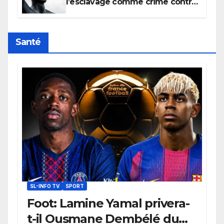
l’esclavage comme crime contre
l’humanité, la France toujours en
retard sur le Code noi
Santé
SL-INFO TV
SPORT
Foot: Lamine Yamal privera-
t-il Ousmane Dembélé du