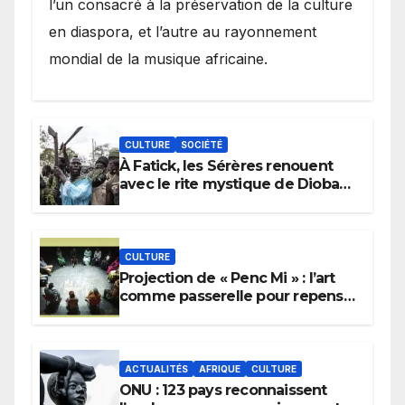
l’un consacré à la préservation de la culture
en diaspora, et l’autre au rayonnement
mondial de la musique africaine.
CULTURE
SOCIÉTÉ
À Fatick, les Sérères renouent
avec le rite mystique de Diobaye
pour implorer le retour de la
pluie.
CULTURE
Projection de « Penc Mi » : l’art
comme passerelle pour repenser
la transmission des savoirs
africains.
ACTUALITÉS
AFRIQUE
CULTURE
ONU : 123 pays reconnaissent